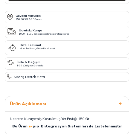
Güvenli Alışveriş
256 Bit SSL & 3D Secure
Ücretsiz Kargo
1000 TL ve üzeri alışverişlerde ücretsiz kargo
Hızlı Teslimat
Hızlı Teslimat, Güvenilir Hizmet!
İade & Değişim
1-30 gün içinde ücretsiz
Sipariş Destek Hattı
Ürün Açıklaması
Nesreen Kuruyemiş Kavrulmuş Yer Fıstığı 450 Gr
Bu Ürün
e-
pio
Entegrasyon Sistemleri ile Listelenmiştir