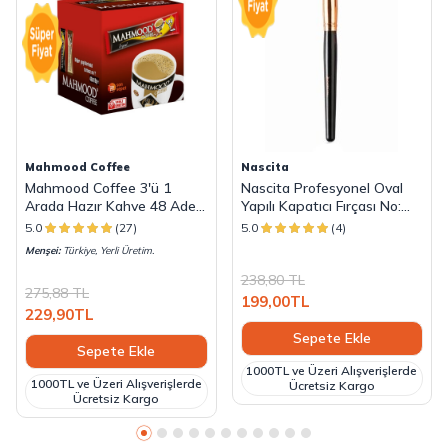
Mahmood Coffee
Nascita
Mahmood Coffee 3'ü 1
Nascita Profesyonel Oval
Arada Hazır Kahve 48 Adet
Yapılı Kapatıcı Fırçası No:
x 18 G
136
5.0
(27)
5.0
(4)
Menşei:
Türkiye, Yerli Üretim.
238,80
TL
275,88
TL
199,00
TL
229,90
TL
Sepete Ekle
Sepete Ekle
1000TL ve Üzeri Alışverişlerde
1000TL ve Üzeri Alışverişlerde
Ücretsiz Kargo
Ücretsiz Kargo