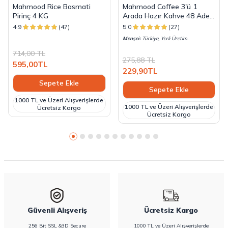
Mahmood Rice Basmati
Mahmood Coffee 3'ü 1
Pirinç 4 KG
Arada Hazır Kahve 48 Adet
x 18 G
4.9
(47)
5.0
(27)
Menşei:
Türkiye, Yerli Üretim.
714,00
TL
275,88
TL
595,00
TL
229,90
TL
Sepete Ekle
Sepete Ekle
1000 TL ve Üzeri Alışverişlerde
1000 TL ve Üzeri Alışverişlerde
Ücretsiz Kargo
Ücretsiz Kargo
Güvenli Alışveriş
Ücretsiz Kargo
256 Bit SSL &3D Secure
1000 TL ve Üzeri Alışverişlerde