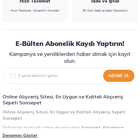
Hızlı Teslimat
İade ve İptal
Hızlı Teslimat, Güvenilir Hizmet!
30 Gün İade ve İptal Garantisi
E-Bülten Abonelik Kaydı Yaptırın!
Kampanya ve yeniliklerden haber almak için kayıt
olun.
ABONE OL
Online Alışveriş Sitesi, En Uygun ve Kaliteli Alışveriş
Sepeti Sonsepet
Online Alışveriş Sitesi, En Uygun ve Kaliteli Alışveriş Sepeti
Sonsepet
Türkiye'nin en büyük online alışveriş sitesi
Sonsepet
,
Altunkaya
Holding
güvencesiyle hizmet vermektedir! Sonsepet, online alışveriş
Devamını Göster