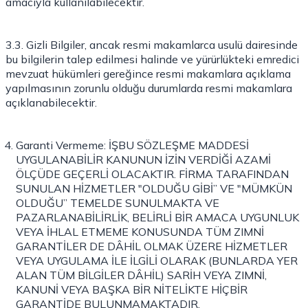
amacıyla kullanılabilecektir.
3.3. Gizli Bilgiler, ancak resmi makamlarca usulü dairesinde
bu bilgilerin talep edilmesi halinde ve yürürlükteki emredici
mevzuat hükümleri gereğince resmi makamlara açıklama
yapılmasının zorunlu olduğu durumlarda resmi makamlara
açıklanabilecektir.
Garanti Vermeme: İŞBU SÖZLEŞME MADDESİ
UYGULANABİLİR KANUNUN İZİN VERDİĞİ AZAMİ
ÖLÇÜDE GEÇERLİ OLACAKTIR. FİRMA TARAFINDAN
SUNULAN HİZMETLER "OLDUĞU GİBİ” VE "MÜMKÜN
OLDUĞU” TEMELDE SUNULMAKTA VE
PAZARLANABİLİRLİK, BELİRLİ BİR AMACA UYGUNLUK
VEYA İHLAL ETMEME KONUSUNDA TÜM ZIMNİ
GARANTİLER DE DÂHİL OLMAK ÜZERE HİZMETLER
VEYA UYGULAMA İLE İLGİLİ OLARAK (BUNLARDA YER
ALAN TÜM BİLGİLER DÂHİL) SARİH VEYA ZIMNİ,
KANUNİ VEYA BAŞKA BİR NİTELİKTE HİÇBİR
GARANTİDE BULUNMAMAKTADIR.