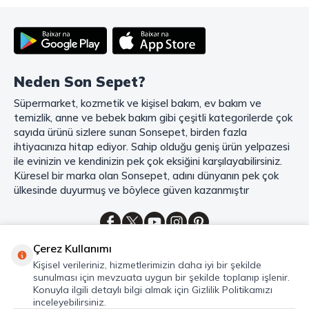
deneyiminizi en üst seviyeye çıkarmak için her detayı düşünür. Geniş
ürün yelpazesi, uygun fiyatlar, kaliteli ürünler, kolay iade ve değişim, hızlı
teslimat ve güvenli ödeme seçenekleriyle, alışveriş yaparken
zamanınızı ve paranızı en verimli şekilde kullanırsınız.
Şimdi Sonsepet'i keşfedin ve alışverişin keyfini çıkarın!
Neden Son Sepet?
Mahmood Coffee ile Kahve Keyfinizi Sonsepet'te Yaşayın!
Süpermarket, kozmetik ve kişisel bakım, ev bakım ve
Mahmood Coffee
markasının eşsiz lezzetleriyle tanışın ve kahve
temizlik, anne ve bebek bakım gibi çeşitli kategorilerde çok
keyfinizi doruklara çıkarın. Filtre ve çekirdek kahve, kapsül kahve,
granül kahve, gold kahve, klasik kahve ve Türk kahvesi gibi birbirinden
sayıda ürünü sizlere sunan Sonsepet, birden fazla
lezzetli seçenekler arasından favorinizi seçin. Eğer pratik ve hızlı bir
ihtiyacınıza hitap ediyor. Sahip olduğu geniş ürün yelpazesi
kahve arıyorsanız, hazır Türk kahvesi ve cappuccino gibi seçenekler de
ile evinizin ve kendinizin pek çok eksiğini karşılayabilirsiniz.
sizleri bekliyor. Sıcak çikolata ve kahve kreması ile kahve keyfinize
Küresel bir marka olan Sonsepet, adını dünyanın pek çok
lezzet katabilirsiniz. Kahve tutkunlarının vazgeçilmezi olan bu ürünler,
ülkesinde duyurmuş ve böylece güven kazanmıştır
Sonsepet güvencesiyle sizleri bekliyor. Haydi, kahve tutkusunu yeniden
keşfedin ve kahve keyfinizi doyasıya yaşayın!
Mahmood Tea: Çay Keyfinizi En İyi Şekilde Yaşayın!
Çerez Kullanımı
Çayın büyülü dünyasına hoş geldiniz! Sonsepet, çay tutkunlarının
Kategoriler
Kişisel verileriniz, hizmetlerimizin daha iyi bir şekilde
hayallerini süsleyen
Mahmood Tea
çeşitlerini sizlerle buluşturuyor.
sunulması için mevzuata uygun bir şekilde toplanıp işlenir.
Seylan Çayı'nın benzersiz lezzetiyle tanışın ve çay demlemenin tadını
Hızlı Erişim
Konuyla ilgili detaylı bilgi almak için Gizlilik Politikamızı
baştan yaşayın. Dökme çayın gizemli aroması ve sallama çayın taze
inceleyebilirsiniz.