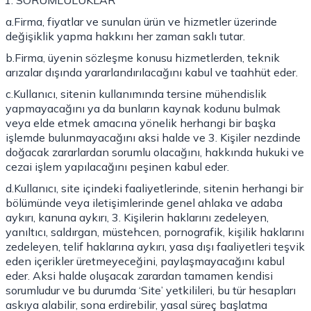
SORUMLULUKLAR
a.Firma, fiyatlar ve sunulan ürün ve hizmetler üzerinde
değişiklik yapma hakkını her zaman saklı tutar.
b.Firma, üyenin sözleşme konusu hizmetlerden, teknik
arızalar dışında yararlandırılacağını kabul ve taahhüt eder.
c.Kullanıcı, sitenin kullanımında tersine mühendislik
yapmayacağını ya da bunların kaynak kodunu bulmak
veya elde etmek amacına yönelik herhangi bir başka
işlemde bulunmayacağını aksi halde ve 3. Kişiler nezdinde
doğacak zararlardan sorumlu olacağını, hakkında hukuki ve
cezai işlem yapılacağını peşinen kabul eder.
d.Kullanıcı, site içindeki faaliyetlerinde, sitenin herhangi bir
bölümünde veya iletişimlerinde genel ahlaka ve adaba
aykırı, kanuna aykırı, 3. Kişilerin haklarını zedeleyen,
yanıltıcı, saldırgan, müstehcen, pornografik, kişilik haklarını
zedeleyen, telif haklarına aykırı, yasa dışı faaliyetleri teşvik
eden içerikler üretmeyeceğini, paylaşmayacağını kabul
eder. Aksi halde oluşacak zarardan tamamen kendisi
sorumludur ve bu durumda ‘Site’ yetkilileri, bu tür hesapları
askıya alabilir, sona erdirebilir, yasal süreç başlatma