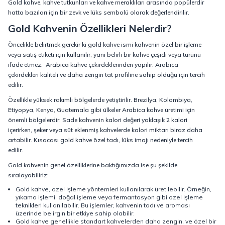
Gold kahve, kahve tutkunları ve kahve meraklıları arasında popülerdir
hatta bazıları için bir zevk ve lüks sembolü olarak değerlendirilir.
Gold Kahvenin Özellikleri Nelerdir?
Öncelikle belirtmek gerekir ki gold kahve ismi kahvenin özel bir işleme
veya satış etiketi için kullanılır, yani belirli bir kahve çeşidi veya türünü
ifade etmez. Arabica kahve çekirdeklerinden yapılır. Arabica
çekirdekleri kaliteli ve daha zengin tat profiline sahip olduğu için tercih
edilir.
Özellikle yüksek rakımlı bölgelerde yetiştirilir. Brezilya, Kolombiya,
Etiyopya, Kenya, Guatemala gibi ülkeler Arabica kahve üretimi için
önemli bölgelerdir. Sade kahvenin kalori değeri yaklaşık 2 kalori
içerirken, şeker veya süt eklenmiş kahvelerde kalori miktarı biraz daha
artabilir. Kısacası gold kahve özel tadı, lüks imajı nedeniyle tercih
edilir.
Gold kahvenin genel özelliklerine baktığımızda ise şu şekilde
sıralayabiliriz:
Gold kahve, özel işleme yöntemleri kullanılarak üretilebilir. Örneğin,
yıkama işlemi, doğal işleme veya fermantasyon gibi özel işleme
teknikleri kullanılabilir. Bu işlemler, kahvenin tadı ve aroması
üzerinde belirgin bir etkiye sahip olabilir.
Gold kahve genellikle standart kahvelerden daha zengin, ve özel bir