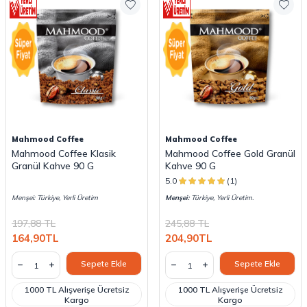
Mahmood Coffee
Mahmood Coffee
Mahmood Coffee Klasik
Mahmood Coffee Gold Granül
Granül Kahve 90 G
Kahve 90 G
5.0
(1)
Menşei: Türkiye, Yerli Üretim
Menşei:
Türkiye, Yerli Üretim.
197,88
TL
245,88
TL
164,90
TL
204,90
TL
Sepete Ekle
Sepete Ekle
1000 TL Alışverişe Ücretsiz
1000 TL Alışverişe Ücretsiz
Kargo
Kargo