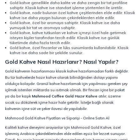
Gold kahve genellikle daha kalite ve daha zengin bir tat profiline
sahiptir. Klasik kahve ise standart işleme yöntemleri ile üretilir.
Gold kahve, nadir bulunan özel kahve çeşitlerinden elde edilir. Klasik
kahve ise daha yaygın bulunan çekirdeklerden elde edilir.
Gold kahve, özel bir aromaya sahiptir. Klasik kahve ise daha
yumuşak bir tat ve aromaya sahiptir.
Gold kahve, kahve tutkunları ve kahve içmeyi özel hale getirmek
isteyen kişiler tarafından tercih edilir. Klasik kahve ise günlük
tüketimde daha fazla tercih edilir.
Gold kahve, özel fincanlar ve lüks sunumlarda kullanılabilir. Klasik
kahve ise daha sade bir şekilde sunulur.
Gold Kahve Nasıl Hazırlanır? Nasıl Yapılır?
Gold kahvenin hazırlanması klasik kahve hazırlamadan farklı değildir.
Bu tür kahvelerde hazır kahve olarak bilindiğinden dolayı yapımı
oldukça kolaydır. Granül kahve hazırlamak için yapılması gereken şey
içilmek istenilen miktarda su ısıtmak olmalı. Bir fincan içine bir paket
ya da bir kaşık
Mahmood Coffee Gold Hazır Kahve
atılır, üzerine
sıcak su dökülerek içime hazır hale getirilir. İsteğe bağlı olarak
kahvenin içine süt ve şeker ilavesi de yapılabilir.
Mahmood Gold Kahve Fiyatları ve Siparişi - Online Satın Al
Kaliteli kahve deneyimi arayanlar için Mahmood Gold Kahve, özel
işlenmiş Arabica çekirdeklerinden elde edilen eşsiz bir lezzet sunuyor.
Şimdi, bu eşsiz lezzeti evinizde deneyimlemek için hemen sipariş verin!