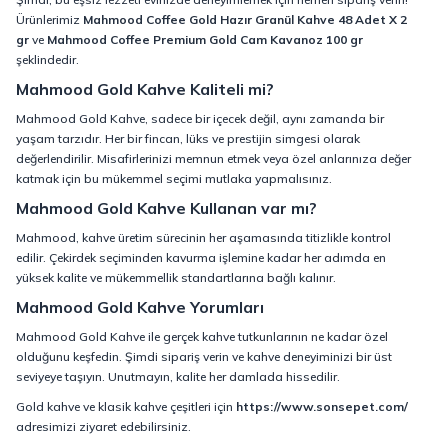
Ürünlerimiz
Mahmood Coffee Gold Hazır Granül Kahve 48 Adet X 2
gr
ve
Mahmood Coffee Premium Gold Cam Kavanoz 100 gr
şeklindedir.
Mahmood Gold Kahve Kaliteli mi?
Mahmood Gold Kahve, sadece bir içecek değil, aynı zamanda bir
yaşam tarzıdır. Her bir fincan, lüks ve prestijin simgesi olarak
değerlendirilir. Misafirlerinizi memnun etmek veya özel anlarınıza değer
katmak için bu mükemmel seçimi mutlaka yapmalısınız.
Mahmood Gold Kahve Kullanan var mı?
Mahmood, kahve üretim sürecinin her aşamasında titizlikle kontrol
edilir. Çekirdek seçiminden kavurma işlemine kadar her adımda en
yüksek kalite ve mükemmellik standartlarına bağlı kalınır.
Mahmood Gold Kahve Yorumları
Mahmood Gold Kahve ile gerçek kahve tutkunlarının ne kadar özel
olduğunu keşfedin. Şimdi sipariş verin ve kahve deneyiminizi bir üst
seviyeye taşıyın. Unutmayın, kalite her damlada hissedilir.
Gold kahve ve klasik kahve çeşitleri için
https://www.sonsepet.com/
adresimizi ziyaret edebilirsiniz.