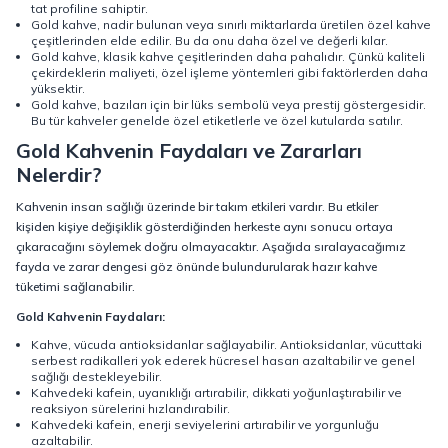
tat profiline sahiptir.
Gold kahve, nadir bulunan veya sınırlı miktarlarda üretilen özel kahve
çeşitlerinden elde edilir. Bu da onu daha özel ve değerli kılar.
Gold kahve, klasik kahve çeşitlerinden daha pahalıdır. Çünkü kaliteli
çekirdeklerin maliyeti, özel işleme yöntemleri gibi faktörlerden daha
yüksektir.
Gold kahve, bazıları için bir lüks sembolü veya prestij göstergesidir.
Bu tür kahveler genelde özel etiketlerle ve özel kutularda satılır.
Gold Kahvenin Faydaları ve Zararları
Nelerdir?
Kahvenin insan sağlığı üzerinde bir takım etkileri vardır. Bu etkiler
kişiden kişiye değişiklik gösterdiğinden herkeste aynı sonucu ortaya
çıkaracağını söylemek doğru olmayacaktır. Aşağıda sıralayacağımız
fayda ve zarar dengesi göz önünde bulundurularak hazır kahve
tüketimi sağlanabilir.
Gold Kahvenin Faydaları:
Kahve, vücuda antioksidanlar sağlayabilir. Antioksidanlar, vücuttaki
serbest radikalleri yok ederek hücresel hasarı azaltabilir ve genel
sağlığı destekleyebilir.
Kahvedeki kafein, uyanıklığı artırabilir, dikkati yoğunlaştırabilir ve
reaksiyon sürelerini hızlandırabilir.
Kahvedeki kafein, enerji seviyelerini artırabilir ve yorgunluğu
azaltabilir.