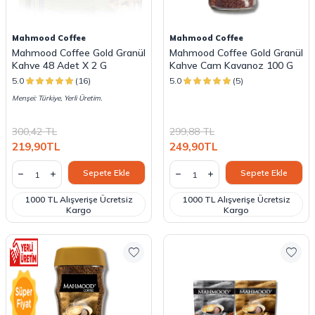
Mahmood Coffee
Mahmood Coffee
Mahmood Coffee Gold Granül
Mahmood Coffee Gold Granül
Kahve 48 Adet X 2 G
Kahve Cam Kavanoz 100 G
5.0
(16)
5.0
(5)
Menşei: Türkiye, Yerli Üretim.
300,42
TL
299,88
TL
219,90
TL
249,90
TL
Sepete Ekle
Sepete Ekle
1000 TL Alışverişe Ücretsiz
1000 TL Alışverişe Ücretsiz
Kargo
Kargo