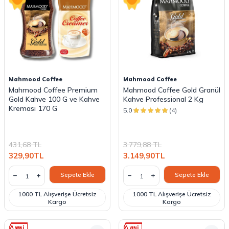
Mahmood Coffee
Mahmood Coffee
Mahmood Coffee Premium
Mahmood Coffee Gold Granül
Gold Kahve 100 G ve Kahve
Kahve Professional 2 Kg
Kreması 170 G
5.0
(4)
431,68
TL
3.779,88
TL
329,90
TL
3.149,90
TL
Sepete Ekle
Sepete Ekle
1000 TL Alışverişe Ücretsiz
1000 TL Alışverişe Ücretsiz
Kargo
Kargo