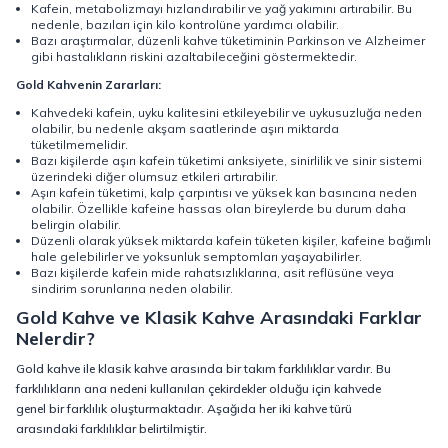
Kafein, metabolizmayı hızlandırabilir ve yağ yakımını artırabilir. Bu
nedenle, bazıları için kilo kontrolüne yardımcı olabilir.
Bazı araştırmalar, düzenli kahve tüketiminin Parkinson ve Alzheimer
gibi hastalıkların riskini azaltabileceğini göstermektedir.
Gold Kahvenin Zararları:
Kahvedeki kafein, uyku kalitesini etkileyebilir ve uykusuzluğa neden
olabilir, bu nedenle akşam saatlerinde aşırı miktarda
tüketilmemelidir.
Bazı kişilerde aşırı kafein tüketimi anksiyete, sinirlilik ve sinir sistemi
üzerindeki diğer olumsuz etkileri artırabilir.
Aşırı kafein tüketimi, kalp çarpıntısı ve yüksek kan basıncına neden
olabilir. Özellikle kafeine hassas olan bireylerde bu durum daha
belirgin olabilir.
Düzenli olarak yüksek miktarda kafein tüketen kişiler, kafeine bağımlı
hale gelebilirler ve yoksunluk semptomları yaşayabilirler.
Bazı kişilerde kafein mide rahatsızlıklarına, asit reflüsüne veya
sindirim sorunlarına neden olabilir.
Gold Kahve ve Klasik Kahve Arasındaki Farklar
Nelerdir?
Gold kahve ile klasik kahve arasında bir takım farklılıklar vardır. Bu
farklılıkların ana nedeni kullanılan çekirdekler olduğu için kahvede
genel bir farklılık oluşturmaktadır. Aşağıda her iki kahve türü
arasındaki farklılıklar belirtilmiştir.