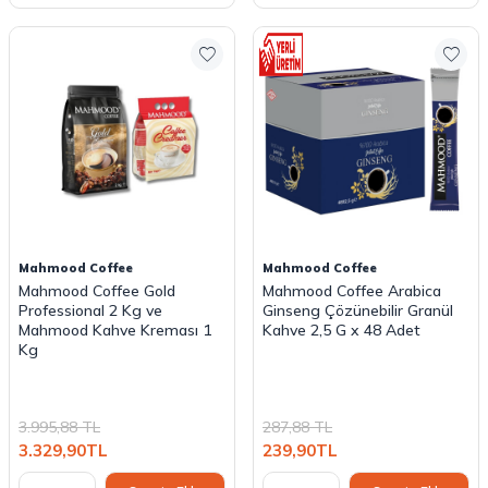
Mahmood Coffee
Mahmood Coffee
Mahmood Coffee Gold
Mahmood Coffee Arabica
Professional 2 Kg ve
Ginseng Çözünebilir Granül
Mahmood Kahve Kreması 1
Kahve 2,5 G x 48 Adet
Kg
3.995,88
TL
287,88
TL
3.329,90
TL
239,90
TL