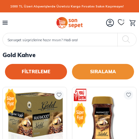
1000 TL Üzeri Alışverişlerde Ücretsiz Kargo Fırsatını Sakın Kaçırmayın!
0
Gold Kahve
FİLTRELEME