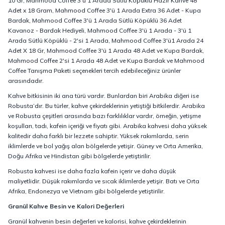
10 Gr, Mahmood Coffee 3'ü 1 Arada Sütlü Köpüklü Hazır Kahve 48
Adet x 18 Gram, Mahmood Coffee 3'ü 1 Arada Extra 36 Adet - Kupa
Bardak, Mahmood Coffee 3'ü 1 Arada Sütlü Köpüklü 36 Adet
Kavanoz - Bardak Hediyeli, Mahmood Coffee 3'ü 1 Arada - 3'ü 1
Arada Sütlü Köpüklü - 2'si 1 Arada, Mahmood Coffee 3'ü1 Arada 24
Adet X 18 Gr, Mahmood Coffee 3'ü 1 Arada 48 Adet ve Kupa Bardak,
Mahmood Coffee 2'si 1 Arada 48 Adet ve Kupa Bardak ve Mahmood
Coffee Tanışma Paketi seçenekleri tercih edebileceğiniz ürünler
arasındadır.
Kahve bitkisinin iki ana türü vardır. Bunlardan biri Arabika diğeri ise
Robusta’dır. Bu türler, kahve çekirdeklerinin yetiştiği bitkilerdir. Arabika
ve Robusta çeşitleri arasında bazı farklılıklar vardır, örneğin, yetişme
koşulları, tadı, kafein içeriği ve fiyatı gibi. Arabika kahvesi daha yüksek
kalitedir daha farklı bir lezzete sahiptir. Yüksek rakımlarda, serin
iklimlerde ve bol yağış alan bölgelerde yetişir. Güney ve Orta Amerika,
Doğu Afrika ve Hindistan gibi bölgelerde yetiştirilir.
Robusta kahvesi ise daha fazla kafein içerir ve daha düşük
maliyetlidir. Düşük rakımlarda ve sıcak iklimlerde yetişir. Batı ve Orta
Afrika, Endonezya ve Vietnam gibi bölgelerde yetiştirilir.
Granül Kahve Besin ve Kalori Değerleri
Granül kahvenin besin değerleri ve kalorisi, kahve çekirdeklerinin