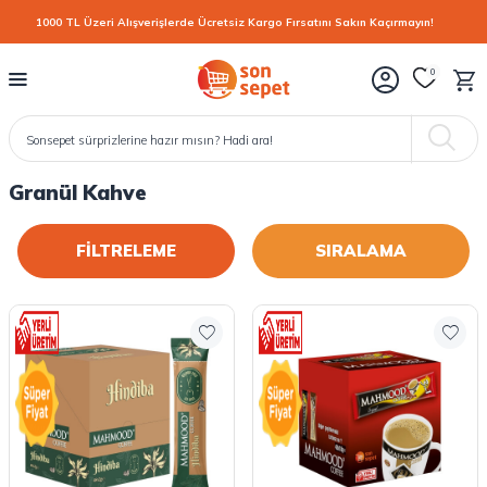
1000 TL Üzeri Alışverişlerde Ücretsiz Kargo Fırsatını Sakın Kaçırmayın!
0
Granül Kahve
FİLTRELEME