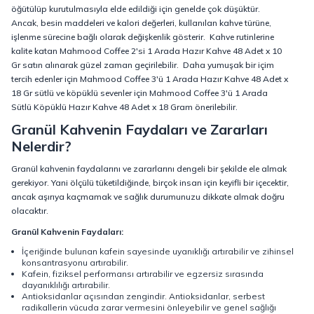
öğütülüp kurutulmasıyla elde edildiği için genelde çok düşüktür.
Ancak, besin maddeleri ve kalori değerleri, kullanılan kahve türüne,
işlenme sürecine bağlı olarak değişkenlik gösterir.
Kahve rutinlerine
kalite katan Mahmood Coffee 2'si 1 Arada Hazır Kahve 48 Adet x 10
Gr satın alınarak güzel zaman geçirilebilir.
Daha yumuşak bir içim
tercih edenler için Mahmood Coffee 3'ü 1 Arada Hazır Kahve 48 Adet x
18 Gr sütlü ve köpüklü sevenler için Mahmood Coffee 3'ü 1 Arada
Sütlü Köpüklü Hazır Kahve 48 Adet x 18 Gram önerilebilir.
Granül Kahvenin Faydaları ve Zararları
Nelerdir?
Granül kahvenin faydalarını ve zararlarını dengeli bir şekilde ele almak
gerekiyor. Yani ölçülü tüketildiğinde, birçok insan için keyifli bir içecektir,
ancak aşırıya kaçmamak ve sağlık durumunuzu dikkate almak doğru
olacaktır.
Granül Kahvenin Faydaları:
İçeriğinde bulunan kafein sayesinde uyanıklığı artırabilir ve zihinsel
konsantrasyonu artırabilir.
Kafein, fiziksel performansı artırabilir ve egzersiz sırasında
dayanıklılığı artırabilir.
Antioksidanlar açısından zengindir. Antioksidanlar, serbest
radikallerin vücuda zarar vermesini önleyebilir ve genel sağlığı