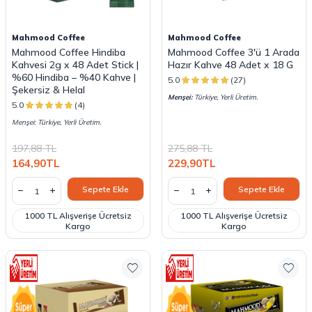
Mahmood Coffee
Mahmood Coffee
Mahmood Coffee Hindiba
Mahmood Coffee 3'ü 1 Arada
Kahvesi 2g x 48 Adet Stick |
Hazır Kahve 48 Adet x 18 G
%60 Hindiba – %40 Kahve |
5.0
(27)
Şekersiz & Helal
Menşei:
Türkiye, Yerli Üretim.
5.0
(4)
Menşei: Türkiye, Yerli Üretim.
197,88
TL
275,88
TL
164,90
TL
229,90
TL
Sepete Ekle
Sepete Ekle
1000 TL Alışverişe Ücretsiz
1000 TL Alışverişe Ücretsiz
Kargo
Kargo