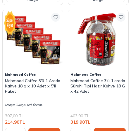
Mahmood Coffee
Mahmood Coffee
Mahmood Coffee 3'ü 1 Arada
Mahmood Coffee 3'ü 1 arada
Kahve 18 g x 10 Adet x 5'li
Sürahi Tipi Hazır Kahve 18 G
Paket
x 42 Adet
Menşei: Türkiye, Yerli Üretim.
307,00
TL
403,90
TL
214,90
TL
319,90
TL