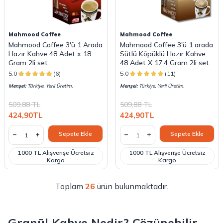
Mahmood Coffee
Mahmood Coffee
Mahmood Coffee 3'ü 1 Arada
Mahmood Coffee 3'ü 1 arada
Hazır Kahve 48 Adet x 18
Sütlü Köpüklü Hazır Kahve
Gram 2li set
48 Adet X 17,4 Gram 2li set
5.0
(6)
5.0
(11)
Menşei:
Türkiye, Yerli Üretim.
Menşei:
Türkiye, Yerli Üretim.
509,88
TL
509,88
TL
424,90
TL
424,90
TL
Sepete Ekle
Sepete Ekle
1000 TL Alışverişe Ücretsiz
1000 TL Alışverişe Ücretsiz
Kargo
Kargo
Toplam
26
ürün bulunmaktadır.
Granül Kahve Nedir? Çözünebilir