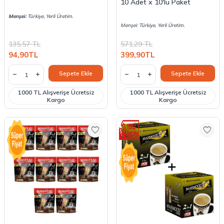
10 Adet x 10'lu Paket
Menşei:
Türkiye, Yerli Üretim.
Menşei: Türkiye, Yerli Üretim.
135,57
TL
571,29
TL
94,90
TL
399,90
TL
Sepete Ekle
Sepete Ekle
1000 TL Alışverişe Ücretsiz
1000 TL Alışverişe Ücretsiz
Kargo
Kargo