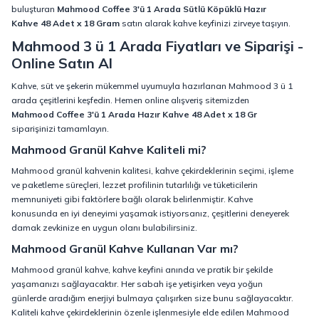
buluşturan
Mahmood Coffee 3'ü 1 Arada Sütlü Köpüklü Hazır
Kahve 48 Adet x 18 Gram
satın alarak kahve keyfinizi zirveye taşıyın.
Mahmood 3 ü 1 Arada Fiyatları ve Siparişi -
Online Satın Al
Kahve, süt ve şekerin mükemmel uyumuyla hazırlanan Mahmood 3 ü 1
arada çeşitlerini keşfedin. Hemen online alışveriş sitemizden
Mahmood Coffee 3'ü 1 Arada Hazır Kahve 48 Adet x 18 Gr
siparişinizi tamamlayın.
Mahmood Granül Kahve Kaliteli mi?
Mahmood granül kahvenin kalitesi, kahve çekirdeklerinin seçimi, işleme
ve paketleme süreçleri, lezzet profilinin tutarlılığı ve tüketicilerin
memnuniyeti gibi faktörlere bağlı olarak belirlenmiştir. Kahve
konusunda en iyi deneyimi yaşamak istiyorsanız, çeşitlerini deneyerek
damak zevkinize en uygun olanı bulabilirsiniz.
Mahmood Granül Kahve Kullanan Var mı?
Mahmood granül kahve, kahve keyfini anında ve pratik bir şekilde
yaşamanızı sağlayacaktır. Her sabah işe yetişirken veya yoğun
günlerde aradığım enerjiyi bulmaya çalışırken size bunu sağlayacaktır.
Kaliteli kahve çekirdeklerinin özenle işlenmesiyle elde edilen Mahmood