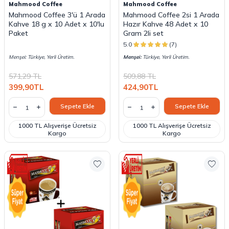
Mahmood Coffee
Mahmood Coffee
Mahmood Coffee 3'ü 1 Arada
Mahmood Coffee 2si 1 Arada
Kahve 18 g x 10 Adet x 10'lu
Hazır Kahve 48 Adet x 10
Paket
Gram 2li set
5.0
(7)
Menşei: Türkiye, Yerli Üretim.
Menşei:
Türkiye, Yerli Üretim.
571,29
TL
509,88
TL
399,90
TL
424,90
TL
Sepete Ekle
Sepete Ekle
1000 TL Alışverişe Ücretsiz
1000 TL Alışverişe Ücretsiz
Kargo
Kargo