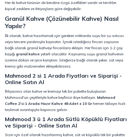
Her iki kahve türünün de kendine özgü özellikleri vardır ve tercihler,
kişisel zevklere ve ihtiyaçlara göre değişebilir.
Granül Kahve (Çözünebilir Kahve) Nasıl
Yapılır?
İlk olarak, kahve hazırlamak için gereken miktarda suyu bir su ısıtıcısı
veya tencere yardımıyla kaynatın. İçmek istediğiniz fincan sayısına
bağlı olarak granül kahveyi fincanlara ekleyin. Her fincan için 1-2 çay
kaşığı
granül kahve
yeterli olacaktır. Kaynamış suyu granül kahvenin
üzerine dökün ve iyice karıştırın. İsteğinize bağlı olarak şeker, süt veya
krema gibi malzemeleri ekleyebilirsiniz.
Mahmood 2 si 1 Arada Fiyatları ve Siparişi -
Online Satın Al
İhtiyacınız olan kahve ve kremayı tek bir pakette buluşturan
Mahmood'un çeşitleriyle kahve keyfinizi ikiye katlayın.
Mahmood
Coffee 2'si 1 Arada Hazır Kahve 48 Adet x 10 Gr
hemen tıklayın hızlı
teslimat avantajıyla kapınıza gelsin.
Mahmood 3 ü 1 Arada Sütlü Köpüklü Fiyatları
ve Siparişi - Online Satın Al
Sizin için özel olarak hazırlanmış kahve, süt ve köpüklü tek bir pakette