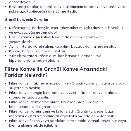
destekleyebilir.
Bazı araştırmalar, düzenli kahve tüketiminin depresyon ve anksiyete
riskini azaltabileceğini öne sürmektedir.
Granül Kahvenin Zararları:
Kafein içeriği nedeniyle, aşırı kahve tüketimi uyku düzenini bozabilir
ve uykusuzluğa neden olabilir.
Bazı insanlar, aşırı kahve tüketimde mide rahatsızlıkları
yaşamışlardır.
Aşırı miktarda kafein alımı, kalp ritmi bozukluklarına neden olabilir.
Kafein, bağımlılığa neden olabilir.
Yüksek miktarda kafein alımı kan basıncını artırabilir ve
hipertansiyona neden olabilir
Filtre Kahve ile Granül Kahve Arasındaki
Farklar Nelerdir?
Filtre kahve, makineyle hazırlanırken Granül kahve için sadece sıcak
su yeterli olacaktır.
Filtre kahve, zengin bir aroma ve lezzete, Granül kahve,
daha az
aroma ve tada sahiptir.
Filtre kahve, demlenme süreci uzunken Granül kahvenin
hazırlanması oldukça pratiktir.
Filtre kahve, kafein içerir ve kalorisizdir, Granül kahvede, bazı
markalar ekstra tatlandırıcılar veya katkı maddeleri kullanabilir.
Filtre kahve fincan veya bardakta servis edilir. Granül kahve, süt veya
krema eklenerek de içilebilir.