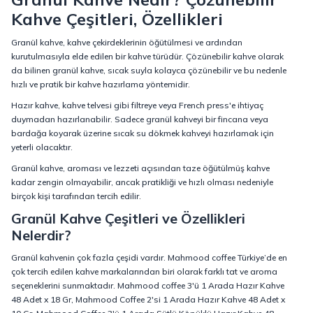
Kahve Çeşitleri, Özellikleri
Granül kahve, kahve çekirdeklerinin öğütülmesi ve ardından
kurutulmasıyla elde edilen bir kahve türüdür. Çözünebilir kahve olarak
da bilinen granül kahve, sıcak suyla kolayca çözünebilir ve bu nedenle
hızlı ve pratik bir kahve hazırlama yöntemidir.
Hazır kahve, kahve telvesi gibi filtreye veya French press'e ihtiyaç
duymadan hazırlanabilir. Sadece granül kahveyi bir fincana veya
bardağa koyarak üzerine sıcak su dökmek kahveyi hazırlamak için
yeterli olacaktır.
Granül kahve, aroması ve lezzeti açısından taze öğütülmüş kahve
kadar zengin olmayabilir, ancak pratikliği ve hızlı olması nedeniyle
birçok kişi tarafından tercih edilir.
Granül Kahve Çeşitleri ve Özellikleri
Nelerdir?
Granül kahvenin çok fazla çeşidi vardır. Mahmood coffee Türkiye’de en
çok tercih edilen kahve markalarından biri olarak farklı tat ve aroma
seçeneklerini sunmaktadır. Mahmood coffee 3'ü 1 Arada Hazır Kahve
48 Adet x 18 Gr, Mahmood Coffee 2'si 1 Arada Hazır Kahve 48 Adet x