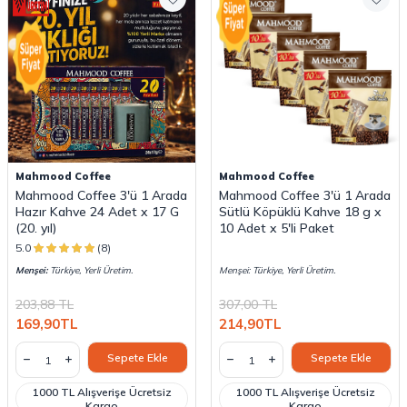
Mahmood Coffee
Mahmood Coffee
Mahmood Coffee 3'ü 1 Arada
Mahmood Coffee 3'ü 1 Arada
Hazır Kahve 24 Adet x 17 G
Sütlü Köpüklü Kahve 18 g x
(20. yıl)
10 Adet x 5'li Paket
5.0
(8)
Menşei:
Türkiye, Yerli Üretim.
Menşei: Türkiye, Yerli Üretim.
203,88
TL
307,00
TL
169,90
TL
214,90
TL
Sepete Ekle
Sepete Ekle
1000 TL Alışverişe Ücretsiz
1000 TL Alışverişe Ücretsiz
Kargo
Kargo