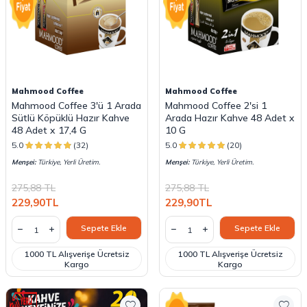
Mahmood Coffee
Mahmood Coffee
Mahmood Coffee 3'ü 1 Arada
Mahmood Coffee 2'si 1
Sütlü Köpüklü Hazır Kahve
Arada Hazır Kahve 48 Adet x
48 Adet x 17,4 G
10 G
5.0
(32)
5.0
(20)
Menşei:
Türkiye, Yerli Üretim.
Menşei:
Türkiye, Yerli Üretim.
275,88
TL
275,88
TL
229,90
TL
229,90
TL
Sepete Ekle
Sepete Ekle
1000 TL Alışverişe Ücretsiz
1000 TL Alışverişe Ücretsiz
Kargo
Kargo