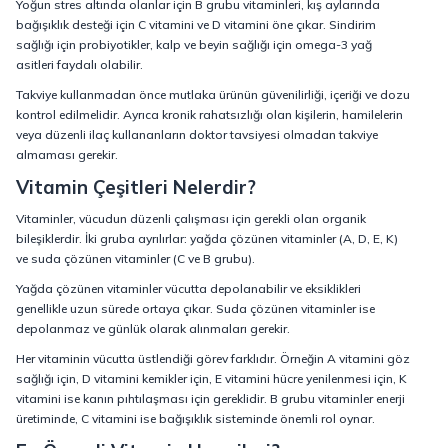
Yoğun stres altında olanlar için B grubu vitaminleri, kış aylarında
bağışıklık desteği için C vitamini ve D vitamini öne çıkar. Sindirim
sağlığı için probiyotikler, kalp ve beyin sağlığı için omega-3 yağ
asitleri faydalı olabilir.
Takviye kullanmadan önce mutlaka ürünün güvenilirliği, içeriği ve dozu
kontrol edilmelidir. Ayrıca kronik rahatsızlığı olan kişilerin, hamilelerin
veya düzenli ilaç kullananların doktor tavsiyesi olmadan takviye
almaması gerekir.
Vitamin Çeşitleri Nelerdir?
Vitaminler, vücudun düzenli çalışması için gerekli olan organik
bileşiklerdir. İki gruba ayrılırlar: yağda çözünen vitaminler (A, D, E, K)
ve suda çözünen vitaminler (C ve B grubu).
Yağda çözünen vitaminler vücutta depolanabilir ve eksiklikleri
genellikle uzun sürede ortaya çıkar. Suda çözünen vitaminler ise
depolanmaz ve günlük olarak alınmaları gerekir.
Her vitaminin vücutta üstlendiği görev farklıdır. Örneğin A vitamini göz
sağlığı için, D vitamini kemikler için, E vitamini hücre yenilenmesi için, K
vitamini ise kanın pıhtılaşması için gereklidir. B grubu vitaminler enerji
üretiminde, C vitamini ise bağışıklık sisteminde önemli rol oynar.