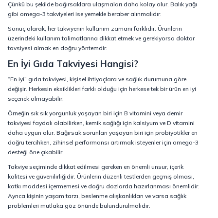
Çünkü bu şekilde bağırsaklara ulaşmaları daha kolay olur. Balık yağı
gibi omega-3 takviyeleri ise yemekle beraber alınmalıdır.
Sonuç olarak, her takviyenin kullanım zamanı farklıdır. Ürünlerin
üzerindeki kullanım talimatlarına dikkat etmek ve gerekiyorsa doktor
tavsiyesi almak en doğru yöntemdir.
En İyi Gıda Takviyesi Hangisi?
“En iyi” gıda takviyesi, kişisel ihtiyaçlara ve sağlık durumuna göre
değişir. Herkesin eksiklikleri farklı olduğu için herkese tek bir ürün en iyi
seçenek olmayabilir.
Örneğin sık sık yorgunluk yaşayan biri için B vitamini veya demir
takviyesi faydalı olabilirken, kemik sağlığı için kalsiyum ve D vitamini
daha uygun olur. Bağırsak sorunları yaşayan biri için probiyotikler en
doğru tercihken, zihinsel performansı artırmak isteyenler için omega-3
desteği öne çıkabilir.
Takviye seçiminde dikkat edilmesi gereken en önemli unsur, içerik
kalitesi ve güvenilirliğidir. Ürünlerin düzenli testlerden geçmiş olması,
katkı maddesi içermemesi ve doğru dozlarda hazırlanması önemlidir.
Ayrıca kişinin yaşam tarzı, beslenme alışkanlıkları ve varsa sağlık
problemleri mutlaka göz önünde bulundurulmalıdır.