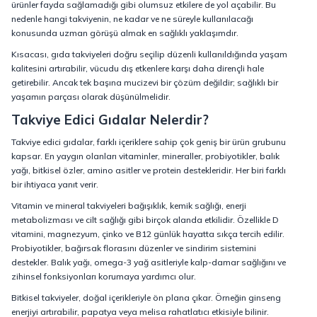
ürünler fayda sağlamadığı gibi olumsuz etkilere de yol açabilir. Bu
nedenle hangi takviyenin, ne kadar ve ne süreyle kullanılacağı
konusunda uzman görüşü almak en sağlıklı yaklaşımdır.
Kısacası, gıda takviyeleri doğru seçilip düzenli kullanıldığında yaşam
kalitesini artırabilir, vücudu dış etkenlere karşı daha dirençli hale
getirebilir. Ancak tek başına mucizevi bir çözüm değildir; sağlıklı bir
yaşamın parçası olarak düşünülmelidir.
Takviye Edici Gıdalar Nelerdir?
Takviye edici gıdalar, farklı içeriklere sahip çok geniş bir ürün grubunu
kapsar. En yaygın olanları vitaminler, mineraller, probiyotikler, balık
yağı, bitkisel özler, amino asitler ve protein destekleridir. Her biri farklı
bir ihtiyaca yanıt verir.
Vitamin ve mineral takviyeleri bağışıklık, kemik sağlığı, enerji
metabolizması ve cilt sağlığı gibi birçok alanda etkilidir. Özellikle D
vitamini, magnezyum, çinko ve B12 günlük hayatta sıkça tercih edilir.
Probiyotikler, bağırsak florasını düzenler ve sindirim sistemini
destekler. Balık yağı, omega-3 yağ asitleriyle kalp-damar sağlığını ve
zihinsel fonksiyonları korumaya yardımcı olur.
Bitkisel takviyeler, doğal içerikleriyle ön plana çıkar. Örneğin ginseng
enerjiyi artırabilir, papatya veya melisa rahatlatıcı etkisiyle bilinir.