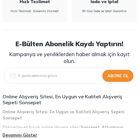
Hızlı Teslimat
İade ve İptal
Hızlı Teslimat, Güvenilir Hizmet!
30 Gün İade ve İptal Garantisi
E-Bülten Abonelik Kaydı Yaptırın!
Kampanya ve yeniliklerden haber almak için kayıt
olun.
ABONE OL
Online Alışveriş Sitesi, En Uygun ve Kaliteli Alışveriş
Sepeti Sonsepet
Online Alışveriş Sitesi, En Uygun ve Kaliteli Alışveriş Sepeti
Sonsepet
Türkiye'nin en büyük online alışveriş sitesi
Sonsepet
,
Altunkaya
Holding
güvencesiyle hizmet vermektedir! Sonsepet, online alışveriş
Devamını Göster