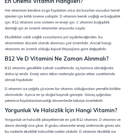
En Önemli Vitamin Hangileri?
Her vitaminin kendine özgü faydaları olsa da bazıları vücudun temel
işlevleri için kritik öneme sahiptir. D vitamini kemik sağlığı ve bağışıklık
için, B12 vitamini sinir sistemi ve enerji için, C vitamini bağışıklık
desteği için en önemli vitaminler arasında sayılır.
Eksiklikleri ciddi sağlık sorunlarına yol açabileceğinden, bu
vitaminlerin düzenli olarak alınması çok önemlidir. Ancak hangi
vitaminin en önemli olduğu kişisel ihtiyaçlara göre değişebilir.
B12 Ve D Vitamini Ne Zaman Alınmalı?
B12 vitamini genellikle sabah saatlerinde, aç karnına alındığında
daha iyi emilir. Enerji verici etkisi nedeniyle günün erken saatlerinde
almak faydalıdır.
D vitamini ise yağda çözünen bir vitamin olduğundan yemekle birlikte
alınmalıdır. Ayrıca en iyi doğal kaynak güneştir. Güneş ışığından
yeterince faydalanılamadığı dönemlerde takviye önerilebilir.
Yorgunluk Ve Halsizlik İçin Hangi Vitamin?
Yorgunluk ve halsizlik şikayetlerinde en çok B12 vitamini, D vitamini ve
demir desteği öne çıkar. B grubu vitaminler enerji üretiminde görev alır,
bu nedenle eksikliği halsizliğe neden olabilir. D vitamini eksikliği ise