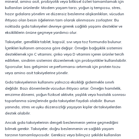
mineral, amino asit, probiyotik veya bitkisel özleri tamamlamak için
kullanılan ürünlerdir. Modern yaşam tarzı, yoğun iş temposu, stres,
hazır gıdalara yönelim ve düzensiz beslenme alışkanlıkları, vücudun
ihtiyacı olan besin öğelerinin tam olarak alınmasını zorlaştırır. Bu
noktada gıda takviyeleri devreye girerek sağlıklı yaşamı destekler ve
eksikliklerin önüne geçmeye yardımcı olur.
Takviyeler, genellikle tablet, kapsül, sıvı veya toz formunda bulunur.
İçerikleri kullanım amacına göre değişir. Örneğin bağışıklık sistemini
desteklemek için C vitamini, çinko veya D vitamini içeren ürünler tercih
edilirken, sindirim sistemini düzenlemek için probiyotikler kullanılabilir.
Sporcular, kas gelişimini ve performansı artırmak için protein tozu
veya amino asit takviyelerine yönelir.
Gıda takviyelerinin kullanımı yalnızca eksikliği gidermekle sınırlı
değildir. Bazı dönemlerde vücudun ihtiyacı artar. Örneğin hamilelik,
emzirme dönemi, yoğun fiziksel aktivite, yaşlılık veya hastalık sonrası
toparlanma süreçlerinde gıda takviyeleri faydalı olabilir. Bunun
yanında, stres ve uyku düzensizliği yaşayan kişiler de takviyelerden
destek alabilir.
Ancak gıda takviyelerinin dengeli beslenmenin yerine geçmediğini
bilmek gerekir. Takviyeler, doğru beslenmenin ve sağlıklı yaşam
tarzının tamamlayıcısıdır. Gereksiz veya bilinçsiz şekilde kullanılan