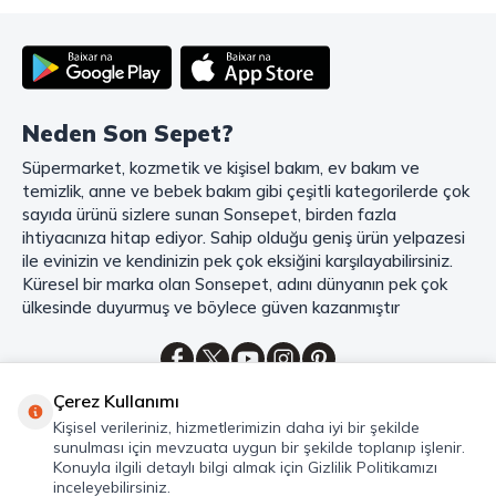
deneyiminizi en üst seviyeye çıkarmak için her detayı düşünür. Geniş
ürün yelpazesi, uygun fiyatlar, kaliteli ürünler, kolay iade ve değişim, hızlı
teslimat ve güvenli ödeme seçenekleriyle, alışveriş yaparken
zamanınızı ve paranızı en verimli şekilde kullanırsınız.
Şimdi Sonsepet'i keşfedin ve alışverişin keyfini çıkarın!
Neden Son Sepet?
Mahmood Coffee ile Kahve Keyfinizi Sonsepet'te Yaşayın!
Süpermarket, kozmetik ve kişisel bakım, ev bakım ve
Mahmood Coffee
markasının eşsiz lezzetleriyle tanışın ve kahve
temizlik, anne ve bebek bakım gibi çeşitli kategorilerde çok
keyfinizi doruklara çıkarın. Filtre ve çekirdek kahve, kapsül kahve,
granül kahve, gold kahve, klasik kahve ve Türk kahvesi gibi birbirinden
sayıda ürünü sizlere sunan Sonsepet, birden fazla
lezzetli seçenekler arasından favorinizi seçin. Eğer pratik ve hızlı bir
ihtiyacınıza hitap ediyor. Sahip olduğu geniş ürün yelpazesi
kahve arıyorsanız, hazır Türk kahvesi ve cappuccino gibi seçenekler de
ile evinizin ve kendinizin pek çok eksiğini karşılayabilirsiniz.
sizleri bekliyor. Sıcak çikolata ve kahve kreması ile kahve keyfinize
Küresel bir marka olan Sonsepet, adını dünyanın pek çok
lezzet katabilirsiniz. Kahve tutkunlarının vazgeçilmezi olan bu ürünler,
ülkesinde duyurmuş ve böylece güven kazanmıştır
Sonsepet güvencesiyle sizleri bekliyor. Haydi, kahve tutkusunu yeniden
keşfedin ve kahve keyfinizi doyasıya yaşayın!
Mahmood Tea: Çay Keyfinizi En İyi Şekilde Yaşayın!
Çerez Kullanımı
Çayın büyülü dünyasına hoş geldiniz! Sonsepet, çay tutkunlarının
Kategoriler
Kişisel verileriniz, hizmetlerimizin daha iyi bir şekilde
hayallerini süsleyen
Mahmood Tea
çeşitlerini sizlerle buluşturuyor.
sunulması için mevzuata uygun bir şekilde toplanıp işlenir.
Seylan Çayı'nın benzersiz lezzetiyle tanışın ve çay demlemenin tadını
Hızlı Erişim
Konuyla ilgili detaylı bilgi almak için Gizlilik Politikamızı
baştan yaşayın. Dökme çayın gizemli aroması ve sallama çayın taze
inceleyebilirsiniz.