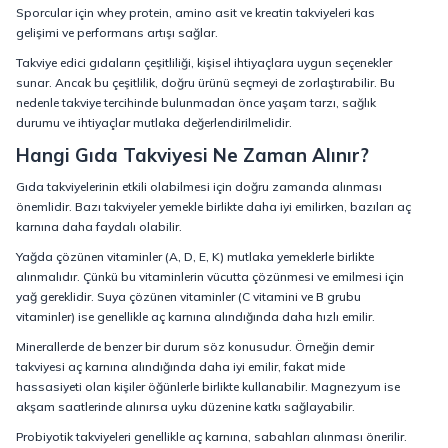
Sporcular için whey protein, amino asit ve kreatin takviyeleri kas
gelişimi ve performans artışı sağlar.
Takviye edici gıdaların çeşitliliği, kişisel ihtiyaçlara uygun seçenekler
sunar. Ancak bu çeşitlilik, doğru ürünü seçmeyi de zorlaştırabilir. Bu
nedenle takviye tercihinde bulunmadan önce yaşam tarzı, sağlık
durumu ve ihtiyaçlar mutlaka değerlendirilmelidir.
Hangi Gıda Takviyesi Ne Zaman Alınır?
Gıda takviyelerinin etkili olabilmesi için doğru zamanda alınması
önemlidir. Bazı takviyeler yemekle birlikte daha iyi emilirken, bazıları aç
karnına daha faydalı olabilir.
Yağda çözünen vitaminler (A, D, E, K) mutlaka yemeklerle birlikte
alınmalıdır. Çünkü bu vitaminlerin vücutta çözünmesi ve emilmesi için
yağ gereklidir. Suya çözünen vitaminler (C vitamini ve B grubu
vitaminler) ise genellikle aç karnına alındığında daha hızlı emilir.
Minerallerde de benzer bir durum söz konusudur. Örneğin demir
takviyesi aç karnına alındığında daha iyi emilir, fakat mide
hassasiyeti olan kişiler öğünlerle birlikte kullanabilir. Magnezyum ise
akşam saatlerinde alınırsa uyku düzenine katkı sağlayabilir.
Probiyotik takviyeleri genellikle aç karnına, sabahları alınması önerilir.