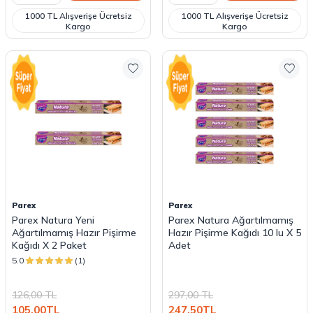
1000 TL Alışverişe Ücretsiz
1000 TL Alışverişe Ücretsiz
Kargo
Kargo
Parex
Parex
Parex Natura Yeni
Parex Natura Ağartılmamış
Ağartılmamış Hazır Pişirme
Hazır Pişirme Kağıdı 10 lu X 5
Kağıdı X 2 Paket
Adet
5.0
(1)
126,00
TL
297,00
TL
105,00
TL
247,50
TL