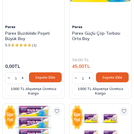
Parex
Parex
Parex Buzdolabı Poşeti
Parex Güçlü Çöp Torbası
Büyük Boy
Orta Boy
5.0
(1)
54,00
TL
0,00
TL
45,00
TL
Sepete Ekle
Sepete Ekle
1000 TL Alışverişe Ücretsiz
1000 TL Alışverişe Ücretsiz
Kargo
Kargo