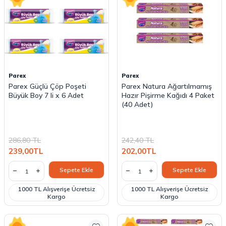
Parex
Parex
Parex Güçlü Çöp Poşeti
Parex Natura Ağartılmamış
Büyük Boy 7 li x 6 Adet
Hazır Pişirme Kağıdı 4 Paket
(40 Adet)
286,80
TL
242,40
TL
239,00
TL
202,00
TL
Sepete Ekle
Sepete Ekle
1000 TL Alışverişe Ücretsiz
1000 TL Alışverişe Ücretsiz
Kargo
Kargo