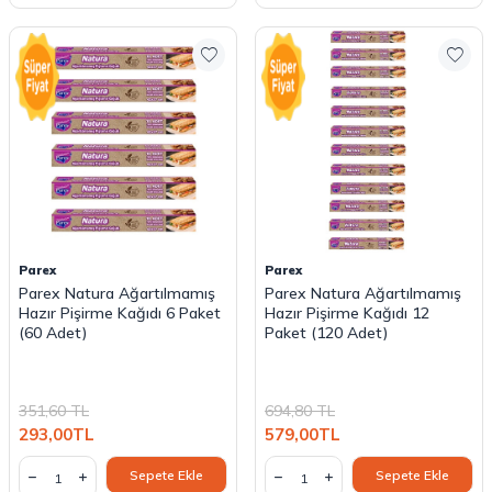
Parex
Parex
Parex Natura Ağartılmamış
Parex Natura Ağartılmamış
Hazır Pişirme Kağıdı 6 Paket
Hazır Pişirme Kağıdı 12
(60 Adet)
Paket (120 Adet)
351,60
TL
694,80
TL
293,00
TL
579,00
TL
Sepete Ekle
Sepete Ekle