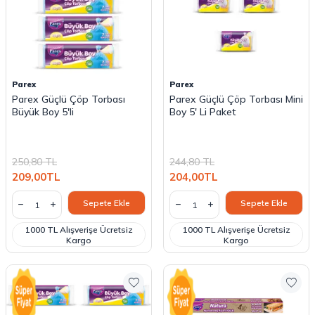
Parex
Parex
Parex Güçlü Çöp Torbası
Parex Güçlü Çöp Torbası Mini
Büyük Boy 5'li
Boy 5' Li Paket
250,80
TL
244,80
TL
209,00
TL
204,00
TL
Sepete Ekle
Sepete Ekle
1000 TL Alışverişe Ücretsiz
1000 TL Alışverişe Ücretsiz
Kargo
Kargo