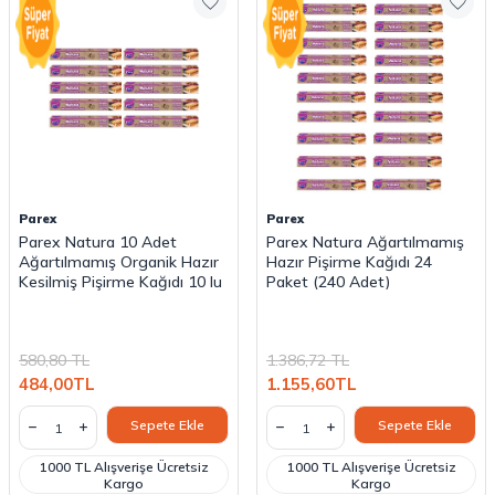
Parex
Parex
Parex Natura 10 Adet
Parex Natura Ağartılmamış
Ağartılmamış Organik Hazır
Hazır Pişirme Kağıdı 24
Kesilmiş Pişirme Kağıdı 10 lu
Paket (240 Adet)
580,80
TL
1.386,72
TL
484,00
TL
1.155,60
TL
Sepete Ekle
Sepete Ekle
1000 TL Alışverişe Ücretsiz
1000 TL Alışverişe Ücretsiz
Kargo
Kargo