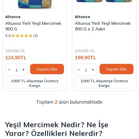
Altunsa
Altunsa
Altunsa Yerli Yeşil Mercimek
Altunsa Yerli Yeşil Mercimek
900 G
900 G x 2 Adet
5.0
(3)
149,88
TL
239,88
TL
124,90
TL
199,90
TL
Sepete Ekle
Sepete Ekle
1000 TL Alışverişe Ücretsiz
1000 TL Alışverişe Ücretsiz
Kargo
Kargo
Toplam
2
ürün bulunmaktadır.
Yeşil Mercimek Nedir? Ne İşe
Yarar? Özellikleri Nelerdir?