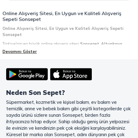
Online Alışveriş Sitesi, En Uygun ve Kaliteli Alışveriş
Sepeti Sonsepet
Online Alışveriş Sitesi, En Uygun ve Kaliteli Alışveriş Sepeti
Sonsepet
Türkiye'nin en büyük online alışveriş sitesi
Sonsepet
,
Altunkaya
Holding
güvencesiyle hizmet vermektedir! Sonsepet, online alışveriş
Devamını Göster
deneyiminizi en üst seviyeye çıkarmak için her detayı düşünür. Geniş
ürün yelpazesi, uygun fiyatlar, kaliteli ürünler, kolay iade ve değişim, hızlı
teslimat ve güvenli ödeme seçenekleriyle, alışveriş yaparken
zamanınızı ve paranızı en verimli şekilde kullanırsınız.
Şimdi Sonsepet'i keşfedin ve alışverişin keyfini çıkarın!
Neden Son Sepet?
Mahmood Coffee ile Kahve Keyfinizi Sonsepet'te Yaşayın!
Süpermarket, kozmetik ve kişisel bakım, ev bakım ve
Mahmood Coffee
markasının eşsiz lezzetleriyle tanışın ve kahve
temizlik, anne ve bebek bakım gibi çeşitli kategorilerde çok
keyfinizi doruklara çıkarın. Filtre ve çekirdek kahve, kapsül kahve,
granül kahve, gold kahve, klasik kahve ve Türk kahvesi gibi birbirinden
sayıda ürünü sizlere sunan Sonsepet, birden fazla
lezzetli seçenekler arasından favorinizi seçin. Eğer pratik ve hızlı bir
ihtiyacınıza hitap ediyor. Sahip olduğu geniş ürün yelpazesi
kahve arıyorsanız, hazır Türk kahvesi ve cappuccino gibi seçenekler de
ile evinizin ve kendinizin pek çok eksiğini karşılayabilirsiniz.
sizleri bekliyor. Sıcak çikolata ve kahve kreması ile kahve keyfinize
Küresel bir marka olan Sonsepet, adını dünyanın pek çok