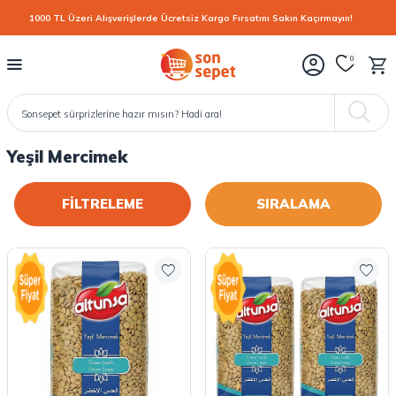
1000 TL Üzeri Alışverişlerde Ücretsiz Kargo Fırsatını Sakın Kaçırmayın!
0
Yeşil Mercimek
FİLTRELEME