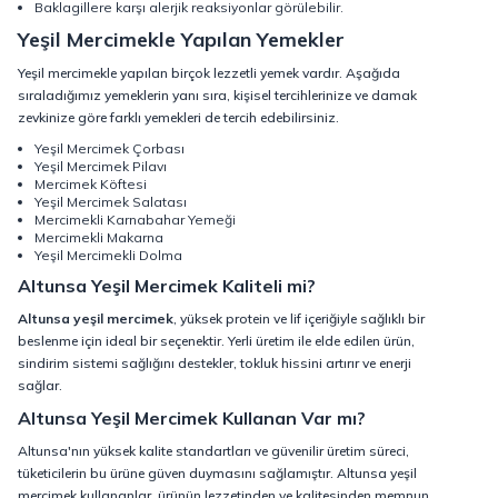
Baklagillere karşı alerjik reaksiyonlar görülebilir.
Yeşil Mercimekle Yapılan Yemekler
Yeşil mercimekle yapılan birçok lezzetli yemek vardır. Aşağıda
sıraladığımız yemeklerin yanı sıra, kişisel tercihlerinize ve damak
zevkinize göre farklı yemekleri de tercih edebilirsiniz.
Yeşil Mercimek Çorbası
Yeşil Mercimek Pilavı
Mercimek Köftesi
Yeşil Mercimek Salatası
Mercimekli Karnabahar Yemeği
Mercimekli Makarna
Yeşil Mercimekli Dolma
Altunsa Yeşil Mercimek Kaliteli mi?
Altunsa yeşil mercimek
, yüksek protein ve lif içeriğiyle sağlıklı bir
beslenme için ideal bir seçenektir. Yerli üretim ile elde edilen ürün,
sindirim sistemi sağlığını destekler, tokluk hissini artırır ve enerji
sağlar.
Altunsa Yeşil Mercimek Kullanan Var mı?
Altunsa'nın yüksek kalite standartları ve güvenilir üretim süreci,
tüketicilerin bu ürüne güven duymasını sağlamıştır. Altunsa yeşil
mercimek kullananlar, ürünün lezzetinden ve kalitesinden memnun