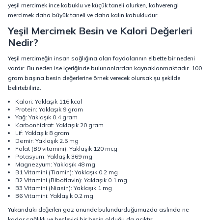
yeşil mercimek ince kabuklu ve küçük taneli olurken, kahverengi
mercimek daha büyük taneli ve daha kalın kabukludur.
Yeşil Mercimek Besin ve Kalori Değerleri
Nedir?
Yeşil mercimeğin insan sağlığına olan faydalarının elbette bir nedeni
vardır. Bu neden ise içeriğinde bulunanlardan kaynaklanmaktadır. 100
gram başına besin değerlerine örnek verecek olursak şu şekilde
belirtebiliriz.
Kalori: Yaklaşık 116 kcal
Protein: Yaklaşık 9 gram
Yağ: Yaklaşık 0.4 gram
Karbonhidrat: Yaklaşık 20 gram
Lif: Yaklaşık 8 gram
Demir: Yaklaşık 2.5 mg
Folat (B9 vitamini): Yaklaşık 120 mcg
Potasyum: Yaklaşık 369 mg
Magnezyum: Yaklaşık 48 mg
B1 Vitamini (Tiamin): Yaklaşık 0.2 mg
B2 Vitamini (Riboflavin): Yaklaşık 0.1 mg
B3 Vitamini (Niasin): Yaklaşık 1 mg
B6 Vitamini: Yaklaşık 0.2 mg
Yukarıdaki değerleri göz önünde bulundurduğumuzda aslında ne
kadar sağlıklı ve besleyici bir besin olduğu da açıktır.