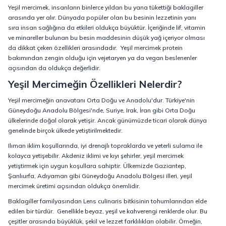
Yeşil mercimek, insanların binlerce yıldan bu yana tükettiği baklagiller
arasında yer alır. Dünyada popüler olan bu besinin lezzetinin yanı
sıra insan sağlığına da etkileri oldukça büyüktür. İçeriğinde lif, vitamin
ve minareller bulunan bu besin maddesinin düşük yağ içeriyor olması
da dikkat çeken özellikleri arasındadır. Yeşil mercimek protein
bakımından zengin olduğu için vejetaryen ya da vegan beslenenler
açısından da oldukça değerlidir.
Yeşil Mercimeğin Özellikleri Nelerdir?
Yeşil mercimeğin anavatanı Orta Doğu ve Anadolu'dur. Türkiye'nin
Güneydoğu Anadolu Bölgesi'nde, Suriye, Irak, İran gibi Orta Doğu
ülkelerinde doğal olarak yetişir. Ancak günümüzde ticari olarak dünya
genelinde birçok ülkede yetiştirilmektedir.
Ilıman iklim koşullarında, iyi drenajlı topraklarda ve yeterli sulama ile
kolayca yetişebilir. Akdeniz iklimi ve kıyı şehirler, yeşil mercimek
yetiştirmek için uygun koşullara sahiptir. Ülkemizde Gaziantep,
Şanlıurfa, Adıyaman gibi Güneydoğu Anadolu Bölgesi illeri, yeşil
mercimek üretimi açısından oldukça önemlidir.
Baklagiller familyasından Lens culinaris bitkisinin tohumlarından elde
edilen bir türdür. Genellikle beyaz, yeşil ve kahverengi renklerde olur. Bu
çeşitler arasında büyüklük, şekil ve lezzet farklılıkları olabilir. Örneğin,