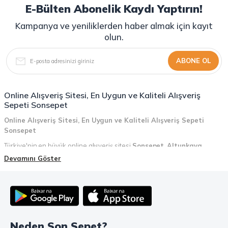
E-Bülten Abonelik Kaydı Yaptırın!
Kampanya ve yeniliklerden haber almak için kayıt
olun.
ABONE OL
Online Alışveriş Sitesi, En Uygun ve Kaliteli Alışveriş
Sepeti Sonsepet
Online Alışveriş Sitesi, En Uygun ve Kaliteli Alışveriş Sepeti
Sonsepet
Türkiye'nin en büyük online alışveriş sitesi
Sonsepet
,
Altunkaya
Holding
güvencesiyle hizmet vermektedir! Sonsepet, online alışveriş
Devamını Göster
deneyiminizi en üst seviyeye çıkarmak için her detayı düşünür. Geniş
ürün yelpazesi, uygun fiyatlar, kaliteli ürünler, kolay iade ve değişim, hızlı
teslimat ve güvenli ödeme seçenekleriyle, alışveriş yaparken
zamanınızı ve paranızı en verimli şekilde kullanırsınız.
Şimdi Sonsepet'i keşfedin ve alışverişin keyfini çıkarın!
Neden Son Sepet?
Mahmood Coffee ile Kahve Keyfinizi Sonsepet'te Yaşayın!