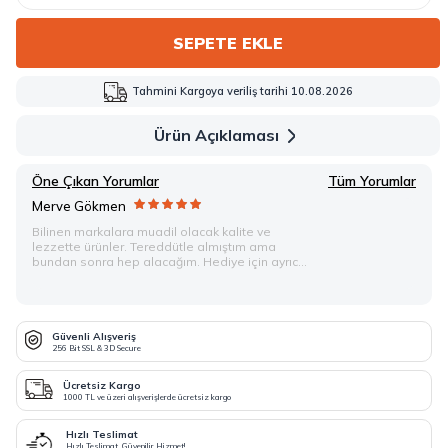
SEPETE EKLE
Tahmini Kargoya veriliş tarihi 10.08.2026
Ürün Açıklaması
Öne Çıkan Yorumlar
Tüm Yorumlar
Merve Gökmen
Bilinen markalara muadil olacak kalite ve
lezzette ürünler. Tereddütle almıştım ama
bundan sonra hep alacağım. Hediye için ayrıca
teşekkürler :)
Güvenli Alışveriş
256 Bit SSL & 3D Secure
Ücretsiz Kargo
1000 TL ve üzeri alışverişlerde ücretsiz kargo
Hızlı Teslimat
Hızlı Teslimat, Güvenilir Hizmet!