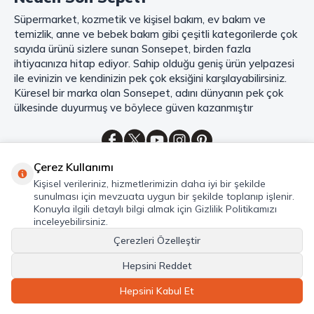
Süpermarket, kozmetik ve kişisel bakım, ev bakım ve
Mahmood Coffee
markasının eşsiz lezzetleriyle tanışın ve kahve
temizlik, anne ve bebek bakım gibi çeşitli kategorilerde çok
keyfinizi doruklara çıkarın. Filtre ve çekirdek kahve, kapsül kahve,
granül kahve, gold kahve, klasik kahve ve Türk kahvesi gibi birbirinden
sayıda ürünü sizlere sunan Sonsepet, birden fazla
lezzetli seçenekler arasından favorinizi seçin. Eğer pratik ve hızlı bir
ihtiyacınıza hitap ediyor. Sahip olduğu geniş ürün yelpazesi
kahve arıyorsanız, hazır Türk kahvesi ve cappuccino gibi seçenekler de
ile evinizin ve kendinizin pek çok eksiğini karşılayabilirsiniz.
sizleri bekliyor. Sıcak çikolata ve kahve kreması ile kahve keyfinize
Küresel bir marka olan Sonsepet, adını dünyanın pek çok
lezzet katabilirsiniz. Kahve tutkunlarının vazgeçilmezi olan bu ürünler,
ülkesinde duyurmuş ve böylece güven kazanmıştır
Sonsepet güvencesiyle sizleri bekliyor. Haydi, kahve tutkusunu yeniden
keşfedin ve kahve keyfinizi doyasıya yaşayın!
Mahmood Tea: Çay Keyfinizi En İyi Şekilde Yaşayın!
Çerez Kullanımı
Çayın büyülü dünyasına hoş geldiniz! Sonsepet, çay tutkunlarının
Kategoriler
Kişisel verileriniz, hizmetlerimizin daha iyi bir şekilde
hayallerini süsleyen
Mahmood Tea
çeşitlerini sizlerle buluşturuyor.
sunulması için mevzuata uygun bir şekilde toplanıp işlenir.
Seylan Çayı'nın benzersiz lezzetiyle tanışın ve çay demlemenin tadını
Hızlı Erişim
Konuyla ilgili detaylı bilgi almak için Gizlilik Politikamızı
baştan yaşayın. Dökme çayın gizemli aroması ve sallama çayın taze
inceleyebilirsiniz.
Hakkımızda
ferahlığı arasında kaybolmaya ne dersiniz?
Çerezleri Özelleştir
Marka denildiğinde akla gelen ilk isim olan
Mahmood Tea
ile kalite ve
lezzetin bir arada yaşayın. Sonsepet'in çay dünyasında her bir yaprak,
Hepsini Reddet
© Sonsepet 2026 -Tüm Hakları Saklıdır.
size özeldir. En taze çay yaprakları, en güzel demleme teknikleri ve en
Hepsini Kabul Et
zarif sunumlarla çay keyfinizi doruklara taşıyabilirsiniz.. Şimdi,
Sonsepet'in çay kategorisini keşfe çıkın ve çayın büyülü dünyasında