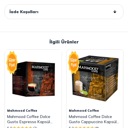
İade Koşulları
İlgili Ürünler
Mahmood Coffee
Mahmood Coffee
Mahmood Coffee Dolce
Mahmood Coffee Dolce
Gusto Espresso Kapsül
Gusto Cappuccino Kapsül
Kahve 7 G x 16 Adet
Kahve 16 Adet
5.0
(7)
5.0
(8)