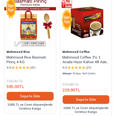
Mahmood Rice
Mahmood Coffee
Mahmood Rice Basmati
Mahmood Coffee 3'ü 1
Pirinç 4 KG
Arada Hazır Kahve 48 Adet
x 18 G
4.9
(47)
5.0
(27)
Menşei:
Türkiye, Yerli Üretim.
714,00
TL
275,88
TL
595,00
TL
229,90
TL
Sepete Ekle
Sepete Ekle
1000 TL ve Üzeri Alışverişlerde
1000 TL ve Üzeri Alışverişlerde
Ücretsiz Kargo
Ücretsiz Kargo