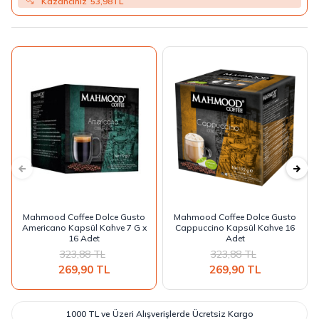
Kazancınız
53,98
TL
Mahmood Coffee Dolce Gusto
Mahmood Coffee Dolce Gusto
Americano Kapsül Kahve 7 G x
Cappuccino Kapsül Kahve 16
16 Adet
Adet
323,88
TL
323,88
TL
269,90
TL
269,90
TL
1000 TL ve Üzeri Alışverişlerde Ücretsiz Kargo