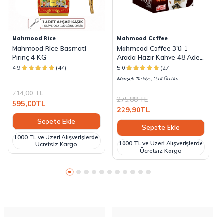
Mahmood Rice
Mahmood Coffee
Mahmood Rice Basmati
Mahmood Coffee 3'ü 1
Pirinç 4 KG
Arada Hazır Kahve 48 Adet
x 18 G
4.9
(47)
5.0
(27)
Menşei:
Türkiye, Yerli Üretim.
714,00
TL
275,88
TL
595,00
TL
229,90
TL
Sepete Ekle
Sepete Ekle
1000 TL ve Üzeri Alışverişlerde
1000 TL ve Üzeri Alışverişlerde
Ücretsiz Kargo
Ücretsiz Kargo