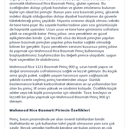
aromatik Mahmood Rice Basmati Pirinç, gluten içermez. Bu
özelliğinden dolayı çölyak hastaları ve gluten intoleransı bulunan
kişiler için ideal bir pirinçtir. Bunun yanı sıra basmati pirinç, glisemik
indeksi düşük olduğundan dolayı diyabet hastalarının da güvenle
tüketebileceği pirinç çeşididir. Nişasta oranının düşük olması sebebi
ile tane tane pişer. Bu sayede harika tadının yanı sıra görüntüsüyle
de hayranlık uyandırır. Uzun uzun ve tane tane görünümü sofralara
şıklık ve zenginlik katar. Pirinç pilavı, ana yemeklerin en güzel
eşlikçilerinden biridir. Çok lezzetli olsa da klasik pirinçten yapılan
pilavın basmati pirinçten yapılan pilav kadar sağlıklı olmadığı
bilinen bir gerçektir. Eşsiz yemeklerin servisini kusursuz pirinç pilavı
ile yapmak için Mahmood Rice Basmati Pirinç kullanmaya
başlayabilirsiniz.Sayfamızdan bu değerli pirince ulaşabilir, uygun
fiyat seçenekleri ile alabilirsiniz.
Mahmood Rice 1121 Basmati Pirinç 900 g, uzun taneli yapısı ve
doğal aromasıyla sofralarınıza sağlık ve lezzet getiriyor. Bu küçük
ama güçlü paket, sağlıklı yaşam tarzınıza uyum sağlayacak
şekilde özenle seçilmiş pirinç tanelerinden oluşur. Günlük
beslenmenize kaliteli karbonhidrat eklemenin en iyi yollarından biri
olan bu pirinç, lif oranı yüksek ve sindirimi kolaydır. Özellikle küçük
aileler veya tek kişilik porsiyonlar için idealdir. Taze, besleyici ve
lezzetli bir pilav yapmak için Mahmood Basmati Pirinç 900 g'ı
deneyin.
Mahmood Rice Basmati Pirincin Özellikleri
Pirinç, besin piramidinde yer alan önemli tahıllardan biridir.
Mutfaklarda en çok kullanılan tahıl çeşidi olmasının yanı sıra çok
sevilir. Birçok yemeğin tarifinde kendine yer bulan pirincin en çok