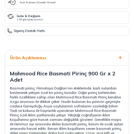
Hızlı Teslimat, Güvenilir Hizmet!
İade & Değişim
1-30 gün içinde ücretsiz
Sipariş Destek Hattı
Ürün Açıklaması
Mahmood Rice Basmati Pirinç 900 Gr x 2
Adet
Basmati pirinç
, Himalaya Dağları’nın eteklerinde, karlı sulardan
beslenerek yetişen özel bir pirinç türüdür. Diğer pirinç türlerinden
farklı özelliklere sahip olan Mahmood Rice Basmati Pirinç kendine
özgü aroması ile dikkat çeker. Nadir bulunan bu pirincin geçmişte
sadece Güneydoğu Asya soylularının sofralarını süslediği bilinir.
Tadı ve kokusu ile hayranlık uyandıran Mahmood Rice Basmati
Pirinç özel iklim şartlarında yetişir. Yetiştiği coğrafyanın iklim
koşullarına göre hasat zamanı değişiklik gösterir. Genellikle mayıs
ile temmuz ayı arasında ekilen basmati pirinç, kasım ile ocak ayları
arasında hasat edilir. Ilıman iklim koşullarını seven basmati pirinç,
diğer pirinç türlerinden daha bol suda yetişir. Uzun, ince telli ve