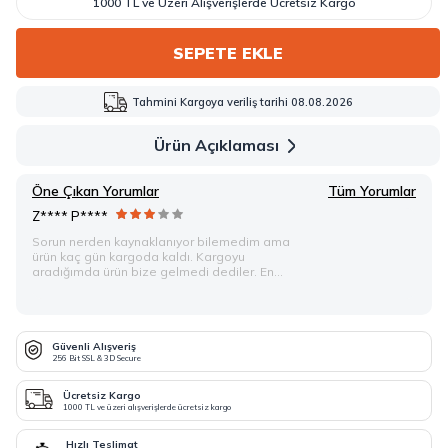
1000 TL ve Üzeri Alışverişlerde Ücretsiz Kargo
SEPETE EKLE
Tahmini Kargoya veriliş tarihi 08.08.2026
Ürün Açıklaması
Öne Çıkan Yorumlar
Tüm Yorumlar
Z**** P****
Sorun nerden kaynaklanıyor bilemedim ama
ürün kaç gün kargoda kaldı. Kargoyu
aradığımda ürün bize gelmedi dediler. En
sonunda son sepet müşteri hattı yardımı ile
sorun çözüldü. Ama basit bir alış veriş için bir
kaç gün ve sayısız telefon görüşmesi yapmak
da can sıkıcı. Ürün gelince de teyit almaları
hoşuma gitti.
Güvenli Alışveriş
256 Bit SSL & 3D Secure
Ücretsiz Kargo
1000 TL ve üzeri alışverişlerde ücretsiz kargo
Hızlı Teslimat