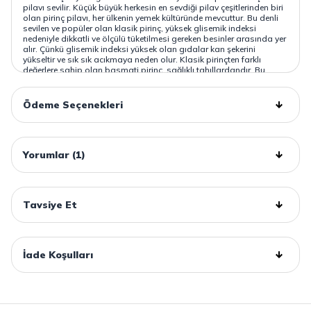
pilavı sevilir. Küçük büyük herkesin en sevdiği pilav çeşitlerinden biri
olan pirinç pilavı, her ülkenin yemek kültüründe mevcuttur. Bu denli
sevilen ve popüler olan klasik pirinç, yüksek glisemik indeksi
nedeniyle dikkatli ve ölçülü tüketilmesi gereken besinler arasında yer
alır. Çünkü glisemik indeksi yüksek olan gıdalar kan şekerini
yükseltir ve sık sık acıkmaya neden olur. Klasik pirinçten farklı
değerlere sahip olan basmati pirinç, sağlıklı tahıllardandır. Bu
sayede genel sağlık durumu için risk oluşturmaz. Sitemizde bu
faydalı ürüne ulaşabilir, güvenle satın alabilirsiniz. Mahmood Rice
Basmati Pirinci diğer pirinç çeşitlerinden ayıran temel özellikleri şu
Ödeme Seçenekleri
şekilde sıralanabilir:
Sahip olduğu genel özellikleri ve zengin besin değeri ile sağlıklı
yaşamı destekleyen basmati pirince mutfağınızda yer vererek
kendinizin ve sevdiklerinizin yaşam kalitesini yükseltebilirsiniz.
Yorumlar (1)
Sayfamızda yer alan ürünler her zaman kaliteli ve en taze halleri ile
sizlere sunulur. Bu şekilde sevdiklerinize en iyi yemekleri kaliteli
ürünlerle hazırlama imkanı sunar.
Tavsiye Et
İade Koşulları