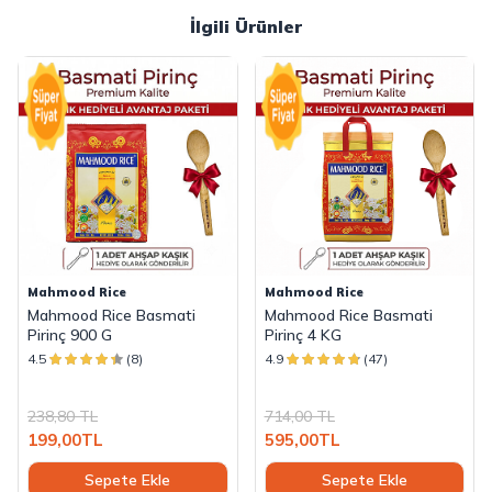
İlgili Ürünler
Mahmood Rice
Mahmood Rice
Mahmood Rice Basmati
Mahmood Rice Basmati
Pirinç 900 G
Pirinç 4 KG
4.5
(8)
4.9
(47)
238,80
TL
714,00
TL
199,00
TL
595,00
TL
Sepete Ekle
Sepete Ekle