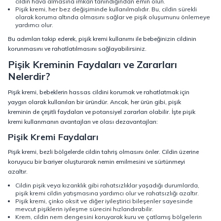
cildin hava almasına imkan tanındığından emin olun.
Pişik kremi, her bez değişiminde kullanılmalıdır. Bu, cildin sürekli
olarak koruma altında olmasını sağlar ve pişik oluşumunu önlemeye
yardımcı olur.
Bu adımları takip ederek, pişik kremi kullanımı ile bebeğinizin cildinin
korunmasını ve rahatlatılmasını sağlayabilirsiniz.
Pişik Kreminin Faydaları ve Zararları
Nelerdir?
Pişik kremi, bebeklerin hassas cildini korumak ve rahatlatmak için
yaygın olarak kullanılan bir üründür. Ancak, her ürün gibi, pişik
kreminin de çeşitli faydaları ve potansiyel zararları olabilir. İşte pişik
kremi kullanmanın avantajları ve olası dezavantajları:
Pişik Kremi Faydaları
Pişik kremi, bezli bölgelerde cildin tahriş olmasını önler. Cildin üzerine
koruyucu bir bariyer oluşturarak nemin emilmesini ve sürtünmeyi
azaltır.
Cildin pişik veya kızarıklık gibi rahatsızlıklar yaşadığı durumlarda,
pişik kremi cildin yatışmasına yardımcı olur ve rahatsızlığı azaltır.
Pişik kremi, çinko oksit ve diğer iyileştirici bileşenler sayesinde
mevcut pişiklerin iyileşme sürecini hızlandırabilir.
Krem, cildin nem dengesini koruyarak kuru ve çatlamış bölgelerin