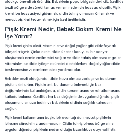
oldukça önemli bir üründür. Bebeklerin popo bölgesindeki cilt, özellikle
bezli bölgelerde sürekli temas ve nem nedeniyle hassas olabilir. Pişik
kremi, bu hassasiyeti gidermek, cildin tahriş olmasını önlemek ve
mevcut pişikleri tedavi etmek için özel üretilmiştir.
Pişik Kremi Nedir, Bebek Bakım Kremi Ne
İşe Yarar?
Pişik kremi çinko oksit, vitaminler ve doğal yağlar gibi cilde faydalı
bileşenler içerir. Çinko oksit, cildin üzerine koruyucu bir bariyer
oluşturarak nemin emilmesini sağlar ve cildin tahriş olmasını engeller.
Vitaminler ise cildin iyileşme sürecini desteklerken, doğal yağlar cildin
beslenmesine ve nemlenmesine yardımcı olur.
Bebekler bezli olduğunda, cildin hava alması zorlaşır ve bu durum
pişik riskini artırır. Pişik kremi, bu durumu önlemek için bez
değişimlerinde kullanıldığında, cildin korunmasına ve rahatlamasına
katkıda bulunur. Özellikle her bez değişiminde uygulandığında, pişik
oluşumunu en aza indirir ve bebeklerin cildinin sağlıklı kalmasını
sağlar.
Pişik kremi kullanmanın başka bir avantajı da, mevcut pişiklerin
iyileşme sürecini hızlandırmasıdır. Cildin tahriş olmuş bölgelerine
uygulandığında, pişiklerin neden olduğu kızarıklık ve acıyı hafifletir,