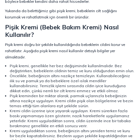
böylece bebekler kendini daha rahat hissederler.
Yukarıda da belirttiğimiz gibi pişik kremi, bebeklerin cilt sağlığını
korumak ve rahatlatmak için önemli bir üründür.
Pişik Kremi (Bebek Bakım Kremi) Nasıl
Kullanılır?
Pişik kremi doğru bir şekilde kullanıldığında bebeklerin cildini korur ve
rahatlatır. Aşağıda pişik kremi nasıl kullanılır detaylı bilgiler yer
almaktadır.
Pişik kremi, genellikle her bez değişiminde kullanılmalıdır. Bez
değiştirirken, bebeklerin cildinin temiz ve kuru olduğundan emin olun.
Öncelikle, bebeğinizin altını nazikçe temizleyin. Kullanabileceğiniz
ılık su ve pamuk ya da bebeklere özel ıslak mendiller
kullanabilirsiniz. Temizlik işlemi sırasında cildin iyice kuruduğuna
dikkat edin, çünkü nemli bir cilt kremi emmez ve etkili olmaz.
Pişik kreminden bir miktar alarak, parmak uçlarınızla bebeğinizin
altına nazikçe uygulayın. Kremi cildin pişik olan bölgelerine ve bezin
temas ettiği tüm alanlara eşit şekilde sürün.
Kremi cildin üzerine iyice yayarak uygulayın. Kremi sürerken fazla
baskı yapmamaya özen gösterin; nazik hareketlerle uygulamanız
yeterlidir. Kremi uyguladıktan sonra, cildin üzerinde ince bir tabaka
bırakmanız genellikle en etkili sonucu verir.
Kremi uyguladıktan sonra, bebeğinizin altını yeniden temiz ve kuru
bir bezle kapatabilirsiniz. Bezlerin uygun şekilde kapatıldığından ve