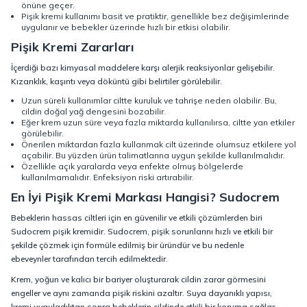
önüne geçer.
Pişik kremi kullanımı basit ve pratiktir, genellikle bez değişimlerinde
uygulanır ve bebekler üzerinde hızlı bir etkisi olabilir.
Pişik Kremi Zararları
İçerdiği bazı kimyasal maddelere karşı alerjik reaksiyonlar gelişebilir.
Kızarıklık, kaşıntı veya döküntü gibi belirtiler görülebilir.
Uzun süreli kullanımlar ciltte kuruluk ve tahrişe neden olabilir. Bu,
cildin doğal yağ dengesini bozabilir.
Eğer krem uzun süre veya fazla miktarda kullanılırsa, ciltte yan etkiler
görülebilir.
Önerilen miktardan fazla kullanmak cilt üzerinde olumsuz etkilere yol
açabilir. Bu yüzden ürün talimatlarına uygun şekilde kullanılmalıdır.
Özellikle açık yaralarda veya enfekte olmuş bölgelerde
kullanılmamalıdır. Enfeksiyon riski artırabilir.
En İyi Pişik Kremi Markası Hangisi? Sudocrem
Bebeklerin hassas ciltleri için en güvenilir ve etkili çözümlerden biri
Sudocrem pişik kremidir. Sudocrem, pişik sorunlarını hızlı ve etkili bir
şekilde çözmek için formüle edilmiş bir üründür ve bu nedenle
ebeveynler tarafından tercih edilmektedir.
Krem, yoğun ve kalıcı bir bariyer oluşturarak cildin zarar görmesini
engeller ve aynı zamanda pişik riskini azaltır. Suya dayanıklı yapısı,
kremi uyguladıktan sonra bebeklerin cildinde etkili bir koruma sağlar.