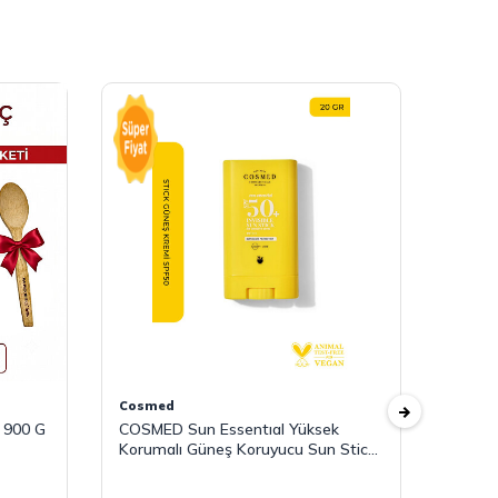
Cosmed
Mahmo
 900 G
COSMED Sun Essentıal Yüksek
Mahmo
Korumalı Güneş Koruyucu Sun Stick
Spf50 Makyaj Üstü 20 G
4.9