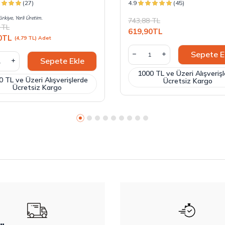
(27)
4.9
(45)
rkiye, Yerli Üretim.
743,88
TL
TL
619,90
TL
0
TL
(4,79 TL) Adet
Sepete E
Sepete Ekle
1000 TL ve Üzeri Alışveriş
 TL ve Üzeri Alışverişlerde
Ücretsiz Kargo
Ücretsiz Kargo