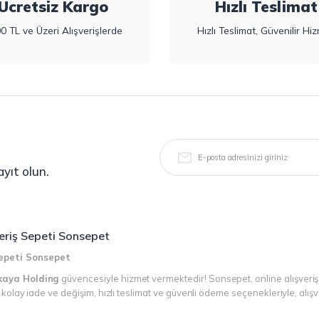
Ücretsiz Kargo
Hızlı Teslimat
0 TL ve Üzeri Alışverişlerde
Hızlı Teslimat, Güvenilir Hiz
yıt olun.
şveriş Sepeti Sonsepet
 Sepeti Sonsepet
kaya Holding
güvencesiyle hizmet vermektedir! Sonsepet, online alışveriş
r, kolay iade ve değişim, hızlı teslimat ve güvenli ödeme seçenekleriyle, alı