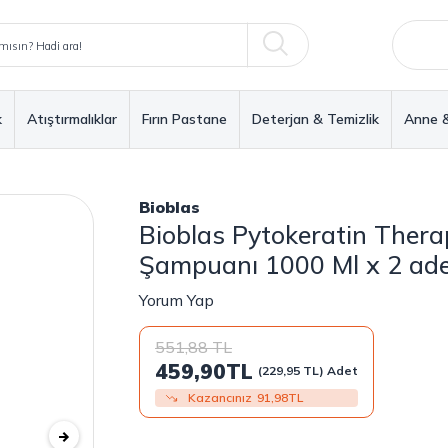
k
Atıştırmalıklar
Fırın Pastane
Deterjan & Temizlik
Anne 
Bioblas
Bioblas Pytokeratin Thera
Şampuanı 1000 Ml x 2 ad
Yorum Yap
551,88
TL
459,90
TL
(229,95 TL) Adet
Kazancınız
91,98
TL