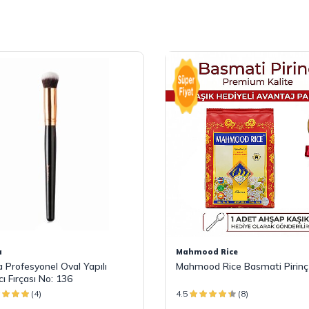
a
Mahmood Rice
a Profesyonel Oval Yapılı
Mahmood Rice Basmati Pirinç
ı Fırçası No: 136
(4)
4.5
(8)