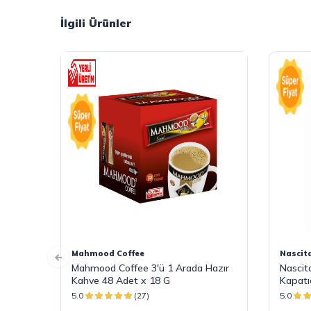
İlgili Ürünler
Mahmood Coffee
Nascit
Mahmood Coffee 3'ü 1 Arada Hazır
Nascit
Kahve 48 Adet x 18 G
Kapatıc
5.0
(27)
5.0