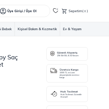
0
Sepetim(
)
Üye Girişi / Üye Ol
0
& Bebek
Kişisel Bakım & Kozmetik
Ev & Yaşam
Güvenli Alışveriş
py Saç
256 Bit SSL & 3D Secure
et
Ücretsiz Kargo
1000 TL ve üzeri
alışverişlerde ücretsiz
kargo
Hızlı Teslimat
Hızlı Teslimat, Güvenilir
Hizmet!