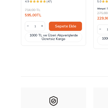
4.9
(47)
5.0
Menşei:
Tü
714,00
TL
275,88
595,00
TL
229,9
Sepete Ekle
1000 TL ve Üzeri Alışverişlerde
1000
Ücretsiz Kargo