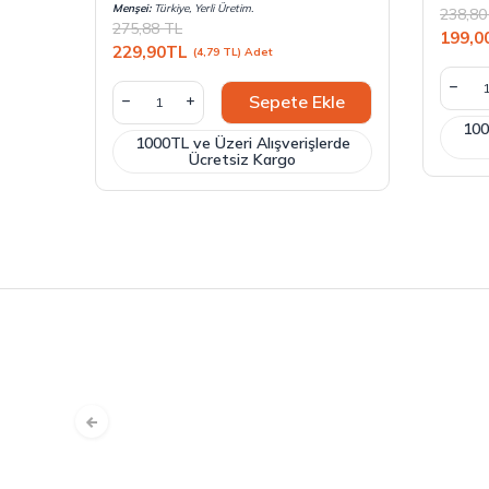
Menşei:
Türkiye, Yerli Üretim.
238,80
275,88
TL
199,0
229,90
TL
(4,79 TL) Adet
Sepete Ekle
100
1000TL ve Üzeri Alışverişlerde
Ücretsiz Kargo