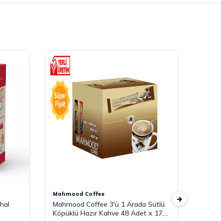
Mahmood Coffee
Mahmo
hal
Mahmood Coffee 3'ü 1 Arada Sütlü
Mahmo
Köpüklü Hazır Kahve 48 Adet x 17,4
48 Ad