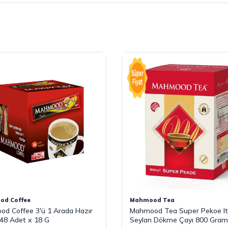
d Coffee
Mahmood Tea
d Coffee 3'ü 1 Arada Hazır
Mahmood Tea Super Pekoe It
48 Adet x 18 G
Seylan Dökme Çayı 800 Gram