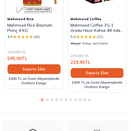
Mahmood Rice
Mahmood Coffee
Mahmood Rice Basmati
Mahmood Coffee 3'ü 1
Pirinç 4 KG
Arada Hazır Kahve 48 Adet
x 18 G
4.9
(47)
5.0
(27)
Menşei:
Türkiye, Yerli Üretim.
714,00
TL
275,88
TL
595,00
TL
229,90
TL
Sepete Ekle
Sepete Ekle
1000 TL ve Üzeri Alışverişlerde
1000 TL ve Üzeri Alışverişlerde
Ücretsiz Kargo
Ücretsiz Kargo