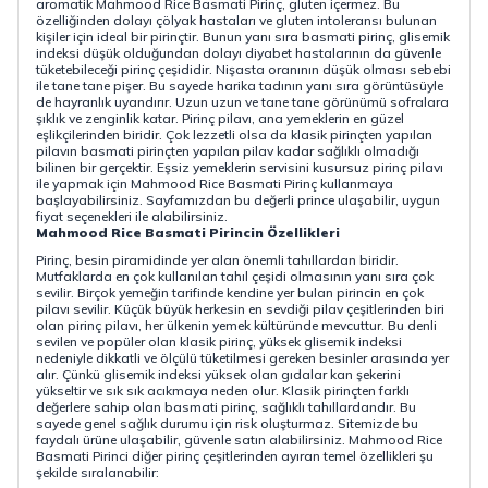
aromatik Mahmood Rice Basmati Pirinç, gluten içermez. Bu
özelliğinden dolayı çölyak hastaları ve gluten intoleransı bulunan
kişiler için ideal bir pirinçtir. Bunun yanı sıra basmati pirinç, glisemik
indeksi düşük olduğundan dolayı diyabet hastalarının da güvenle
tüketebileceği pirinç çeşididir. Nişasta oranının düşük olması sebebi
ile tane tane pişer. Bu sayede harika tadının yanı sıra görüntüsüyle
de hayranlık uyandırır. Uzun uzun ve tane tane görünümü sofralara
şıklık ve zenginlik katar. Pirinç pilavı, ana yemeklerin en güzel
eşlikçilerinden biridir. Çok lezzetli olsa da klasik pirinçten yapılan
pilavın basmati pirinçten yapılan pilav kadar sağlıklı olmadığı
bilinen bir gerçektir. Eşsiz yemeklerin servisini kusursuz pirinç pilavı
ile yapmak için Mahmood Rice Basmati Pirinç kullanmaya
başlayabilirsiniz. Sayfamızdan bu değerli prince ulaşabilir, uygun
fiyat seçenekleri ile alabilirsiniz.
Mahmood Rice Basmati Pirincin Özellikleri
Pirinç, besin piramidinde yer alan önemli tahıllardan biridir.
Mutfaklarda en çok kullanılan tahıl çeşidi olmasının yanı sıra çok
sevilir. Birçok yemeğin tarifinde kendine yer bulan pirincin en çok
pilavı sevilir. Küçük büyük herkesin en sevdiği pilav çeşitlerinden biri
olan pirinç pilavı, her ülkenin yemek kültüründe mevcuttur. Bu denli
sevilen ve popüler olan klasik pirinç, yüksek glisemik indeksi
nedeniyle dikkatli ve ölçülü tüketilmesi gereken besinler arasında yer
alır. Çünkü glisemik indeksi yüksek olan gıdalar kan şekerini
yükseltir ve sık sık acıkmaya neden olur. Klasik pirinçten farklı
değerlere sahip olan basmati pirinç, sağlıklı tahıllardandır. Bu
sayede genel sağlık durumu için risk oluşturmaz. Sitemizde bu
faydalı ürüne ulaşabilir, güvenle satın alabilirsiniz. Mahmood Rice
Basmati Pirinci diğer pirinç çeşitlerinden ayıran temel özellikleri şu
şekilde sıralanabilir: