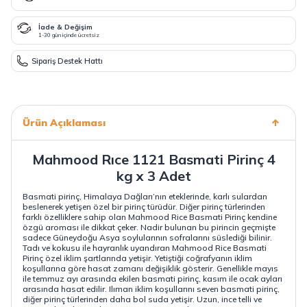
İade & Değişim
1-30 gün içinde ücretsiz
Sipariş Destek Hattı
Ürün Açıklaması
Mahmood Rıce 1121 Basmati Pirinç 4
kg x 3 Adet
Basmati pirinç
, Himalaya Dağları’nın eteklerinde, karlı sulardan
beslenerek yetişen özel bir pirinç türüdür. Diğer pirinç türlerinden
farklı özelliklere sahip olan Mahmood Rice Basmati Pirinç kendine
özgü aroması ile dikkat çeker. Nadir bulunan bu pirincin geçmişte
sadece Güneydoğu Asya soylularının sofralarını süslediği bilinir.
Tadı ve kokusu ile hayranlık uyandıran Mahmood Rice Basmati
Pirinç özel iklim şartlarında yetişir. Yetiştiği coğrafyanın iklim
koşullarına göre hasat zamanı değişiklik gösterir. Genellikle mayıs
ile temmuz ayı arasında ekilen basmati pirinç, kasım ile ocak ayları
arasında hasat edilir. Ilıman iklim koşullarını seven basmati pirinç,
diğer pirinç türlerinden daha bol suda yetişir. Uzun, ince telli ve