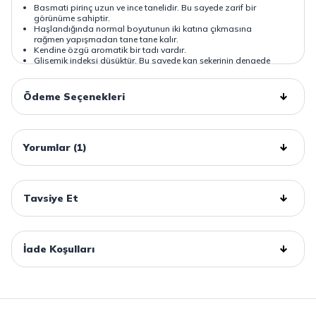
Basmati pirinç uzun ve ince tanelidir. Bu sayede zarif bir
görünüme sahiptir.
Haşlandığında normal boyutunun iki katına çıkmasına
rağmen yapışmadan tane tane kalır.
Kendine özgü aromatik bir tadı vardır.
Glisemik indeksi düşüktür. Bu sayede kan şekerinin dengede
tutulmasında etkilidir.
Mahmood Rice Basmati Pirinç gluten içermez. Bu sayede
gluten intoleransı ve çölyak rahatsızlığı bulunan kişilerin
Ödeme Seçenekleri
tüketmesi için uygundur.
Basmati pirinç lif bakımından zengindir.
Nişasta oranı düşük olduğu için sindirimi kolaydır.
Mahmood Rice Basmati Pirinç uzun süre tok tutar.
Alerjen etkisi bulunmadığı için herkes tarafından tüketilebilir.
Yorumlar (1)
Tavsiye Et
İade Koşulları