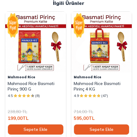
İlgili Ürünler
Mahmood Rice
Mahmood Rice
Mahmood Rice Basmati
Mahmood Rice Basmati
Pirinç 900 G
Pirinç 4 KG
4.5
(8)
4.9
(47)
238,80
TL
714,00
TL
199,00
TL
595,00
TL
Sepete Ekle
Sepete Ekle