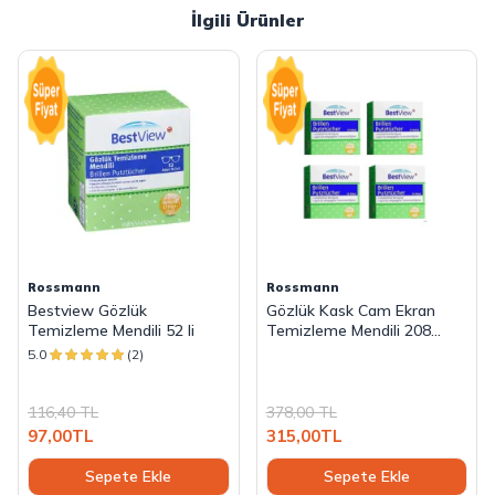
İlgili Ürünler
Rossmann
Rossmann
Bestview Gözlük
Gözlük Kask Cam Ekran
Temizleme Mendili 52 li
Temizleme Mendili 208
Adet 4 Kutu
5.0
(2)
116,40
TL
378,00
TL
97,00
TL
315,00
TL
Sepete Ekle
Sepete Ekle