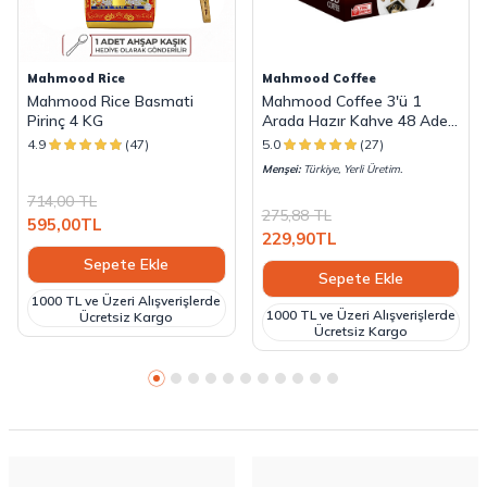
Mahmood Rice
Mahmood Coffee
Mahmood Rice Basmati
Mahmood Coffee 3'ü 1
Pirinç 4 KG
Arada Hazır Kahve 48 Adet
x 18 G
4.9
(47)
5.0
(27)
Menşei:
Türkiye, Yerli Üretim.
714,00
TL
275,88
TL
595,00
TL
229,90
TL
Sepete Ekle
Sepete Ekle
1000 TL ve Üzeri Alışverişlerde
1000 TL ve Üzeri Alışverişlerde
Ücretsiz Kargo
Ücretsiz Kargo