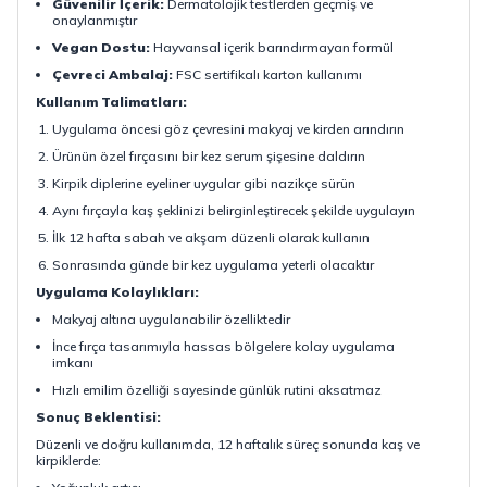
Güvenilir İçerik:
Dermatolojik testlerden geçmiş ve
onaylanmıştır
Vegan Dostu:
Hayvansal içerik barındırmayan formül
Çevreci Ambalaj:
FSC sertifikalı karton kullanımı
Kullanım Talimatları:
Uygulama öncesi göz çevresini makyaj ve kirden arındırın
Ürünün özel fırçasını bir kez serum şişesine daldırın
Kirpik diplerine eyeliner uygular gibi nazikçe sürün
Aynı fırçayla kaş şeklinizi belirginleştirecek şekilde uygulayın
İlk 12 hafta sabah ve akşam düzenli olarak kullanın
Sonrasında günde bir kez uygulama yeterli olacaktır
Uygulama Kolaylıkları:
Makyaj altına uygulanabilir özelliktedir
İnce fırça tasarımıyla hassas bölgelere kolay uygulama
imkanı
Hızlı emilim özelliği sayesinde günlük rutini aksatmaz
Sonuç Beklentisi:
Düzenli ve doğru kullanımda, 12 haftalık süreç sonunda kaş ve
kirpiklerde: