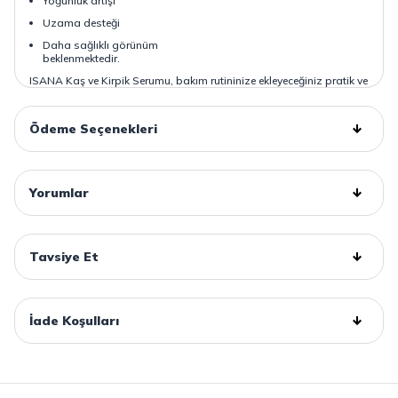
Yoğunluk artışı
Uzama desteği
Daha sağlıklı görünüm
beklenmektedir.
ISANA Kaş ve Kirpik Serumu, bakım rutininize ekleyeceğiniz pratik ve
etkili bir çözüm olarak öne çıkıyor. Cilt dostu formülü ve kolay
uygulanabilir yapısıyla günlük kullanım için ideal bir seçenek
sunuyor.
Ödeme Seçenekleri
Yorumlar
Tavsiye Et
İade Koşulları