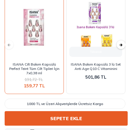
Tükendi
ISANA Cilt Bakım Kapsülü
ISANA Bakım Kapsülü 3 lü Set
Perfect Teint Tüm Cilt Tipleri İçin
Anti Age Q10 C Vitaminini
7x0,38 ml
501,86
TL
191,72
TL
159,77
TL
1000 TL ve Üzeri Alışverişlerde Ücretsiz Kargo
SEPETE EKLE