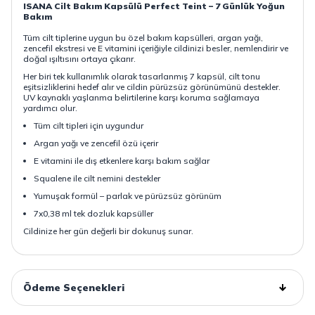
ISANA Cilt Bakım Kapsülü Perfect Teint – 7 Günlük Yoğun
Bakım
Tüm cilt tiplerine uygun bu özel bakım kapsülleri, argan yağı,
zencefil ekstresi ve E vitamini içeriğiyle cildinizi besler, nemlendirir ve
doğal ışıltısını ortaya çıkarır.
Her biri tek kullanımlık olarak tasarlanmış 7 kapsül, cilt tonu
eşitsizliklerini hedef alır ve cildin pürüzsüz görünümünü destekler.
UV kaynaklı yaşlanma belirtilerine karşı koruma sağlamaya
yardımcı olur.
Tüm cilt tipleri için uygundur
Argan yağı ve zencefil özü içerir
E vitamini ile dış etkenlere karşı bakım sağlar
Squalene ile cilt nemini destekler
Yumuşak formül – parlak ve pürüzsüz görünüm
7x0,38 ml tek dozluk kapsüller
Cildinize her gün değerli bir dokunuş sunar.
Ödeme Seçenekleri