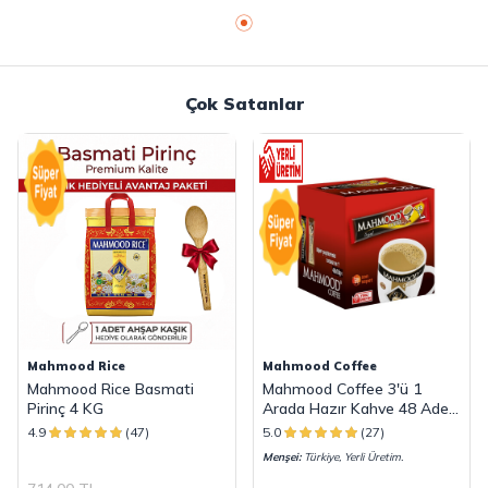
Çok Satanlar
Mahmood Rice
Mahmood Coffee
Mahmood Rice Basmati
Mahmood Coffee 3'ü 1
Pirinç 4 KG
Arada Hazır Kahve 48 Adet
x 18 G
4.9
(47)
5.0
(27)
Menşei:
Türkiye, Yerli Üretim.