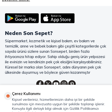
deneyiminizi en üst seviyeye çıkarmak için her detayı düşünür. Geniş
ürün yelpazesi, uygun fiyatlar, kaliteli ürünler, kolay iade ve değişim, hızlı
teslimat ve güvenli ödeme seçenekleriyle, alışveriş yaparken
zamanınızı ve paranızı en verimli şekilde kullanırsınız.
Şimdi Sonsepet'i keşfedin ve alışverişin keyfini çıkarın!
Neden Son Sepet?
Mahmood Coffee ile Kahve Keyfinizi Sonsepet'te Yaşayın!
Süpermarket, kozmetik ve kişisel bakım, ev bakım ve
Mahmood Coffee
markasının eşsiz lezzetleriyle tanışın ve kahve
temizlik, anne ve bebek bakım gibi çeşitli kategorilerde çok
keyfinizi doruklara çıkarın. Filtre ve çekirdek kahve, kapsül kahve,
granül kahve, gold kahve, klasik kahve ve Türk kahvesi gibi birbirinden
sayıda ürünü sizlere sunan Sonsepet, birden fazla
lezzetli seçenekler arasından favorinizi seçin. Eğer pratik ve hızlı bir
ihtiyacınıza hitap ediyor. Sahip olduğu geniş ürün yelpazesi
kahve arıyorsanız, hazır Türk kahvesi ve cappuccino gibi seçenekler de
ile evinizin ve kendinizin pek çok eksiğini karşılayabilirsiniz.
sizleri bekliyor. Sıcak çikolata ve kahve kreması ile kahve keyfinize
Küresel bir marka olan Sonsepet, adını dünyanın pek çok
lezzet katabilirsiniz. Kahve tutkunlarının vazgeçilmezi olan bu ürünler,
ülkesinde duyurmuş ve böylece güven kazanmıştır
Sonsepet güvencesiyle sizleri bekliyor. Haydi, kahve tutkusunu yeniden
keşfedin ve kahve keyfinizi doyasıya yaşayın!
Mahmood Tea: Çay Keyfinizi En İyi Şekilde Yaşayın!
Çerez Kullanımı
Çayın büyülü dünyasına hoş geldiniz! Sonsepet, çay tutkunlarının
Kategoriler
Kişisel verileriniz, hizmetlerimizin daha iyi bir şekilde
hayallerini süsleyen
Mahmood Tea
çeşitlerini sizlerle buluşturuyor.
sunulması için mevzuata uygun bir şekilde toplanıp işlenir.
Seylan Çayı'nın benzersiz lezzetiyle tanışın ve çay demlemenin tadını
Hızlı Erişim
Konuyla ilgili detaylı bilgi almak için Gizlilik Politikamızı
baştan yaşayın. Dökme çayın gizemli aroması ve sallama çayın taze