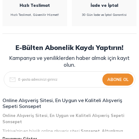
Hızlı Teslimat
İade ve İptal
Hızlı Teslimat, Güvenilir Hizmet!
30 Gün İade ve İptal Garantisi
E-Bülten Abonelik Kaydı Yaptırın!
Kampanya ve yeniliklerden haber almak için kayıt
olun.
ABONE OL
Online Alışveriş Sitesi, En Uygun ve Kaliteli Alışveriş
Sepeti Sonsepet
Online Alışveriş Sitesi, En Uygun ve Kaliteli Alışveriş Sepeti
Sonsepet
Türkiye'nin en büyük online alışveriş sitesi
Sonsepet
,
Altunkaya
Holding
güvencesiyle hizmet vermektedir! Sonsepet, online alışveriş
Devamını Göster