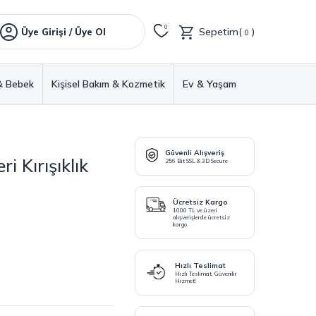
0
Sepetim(
)
Üye Girişi / Üye Ol
0
& Bebek
Kişisel Bakım & Kozmetik
Ev & Yaşam
Güvenli Alışveriş
 Kırışıklık
256 Bit SSL & 3D Secure
Ücretsiz Kargo
1000 TL ve üzeri
alışverişlerde ücretsiz
kargo
Hızlı Teslimat
Hızlı Teslimat, Güvenilir
Hizmet!