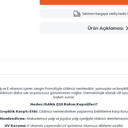
Tahmini Kargoya veriliş tarihi
Ürün Açıklaması
 vitamini içeren zengin formülüyle cildinizi nemlendirir, yumuşatır ve kırışıklıkl
cildinizin daha sıkı ve pürüzsüz görünmesini sağlar. Dermatolojik olarak cilt uyu
bakım sunar.
Neden ISANA Q10 Bakım Kapsülleri?
Kırışıklık Karşıtı Etki:
Cildinizi nemlendirirken yaşlanma belirtilerine karşı koru
 Nemlendirme:
Makademya yağı ve jojoba yağı içeriğiyle cildinizi derinlemesine
UV Koruma:
E vitamini sayesinde UV ışınlarının olumsuz etkilerini azaltır.