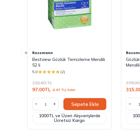
Rossmann
Rossm
Bestview Gözlük Temizleme Mendili
Gözlük
52 li
Mendil
5.0
(2)
116,40
TL
378,00
97,00
TL
315,0
(1,87 TL) Adet
Sepete Ekle
1000TL ve Üzeri Alışverişlerde
100
Ücretsiz Kargo