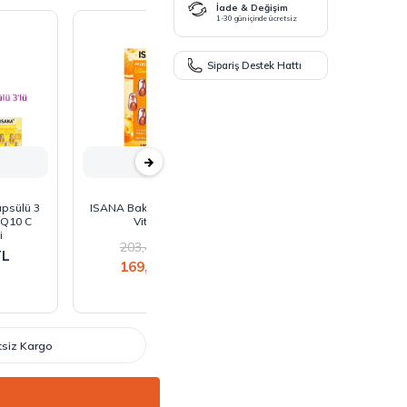
İade & Değişim
1-30 gün içinde ücretsiz
Sipariş Destek Hattı
Tükendi
psülü 3
ISANA Bakım Kapsülü C
ISANA Night ve Beauty
e Q10 C
Vitamin
Bakım Kapsülü 7x0.38 Ml
i
2.66 Ml
203,45
TL
L
203,45
TL
169,54
TL
169,54
TL
etsiz Kargo