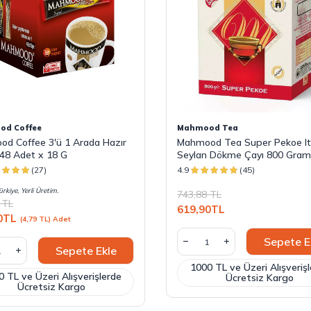
d Coffee
Mahmood Tea
d Coffee 3'ü 1 Arada Hazır
Mahmood Tea Super Pekoe It
48 Adet x 18 G
Seylan Dökme Çayı 800 Gram
(27)
4.9
(45)
rkiye, Yerli Üretim.
743,88
TL
TL
619,90
TL
0
TL
(4,79 TL) Adet
Sepete E
Sepete Ekle
1000 TL ve Üzeri Alışveriş
 TL ve Üzeri Alışverişlerde
Ücretsiz Kargo
Ücretsiz Kargo