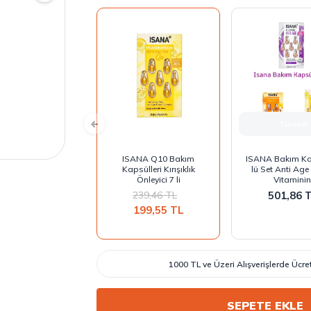
Tükendi
ISANA Q10 Bakım
ISANA Bakım Ka
Kapsülleri Kırışıklık
lü Set Anti Ag
Önleyici 7 li
Vitaminin
239,46
TL
501,86
T
199,55
TL
1000 TL ve Üzeri Alışverişlerde Ücr
SEPETE EKLE