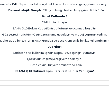
ürüzsüz Cilt:
Teprenone bileşeniyle cildinizin daha sıkı ve genç görünmesine yar
Dermatolojik Onaylı:
Cilt uyumluluğu test edilmiş, güvenilir bir ürün.
Nasıl Kullanılır?
Cildinizi temizleyin.
ISANA Q10 Bakım Kapsülünü patlatarak avucunuza boşaltın.
Göz çevresi hariç tüm yüzünüze serumu uygulayın ve masaj yaparak yedirin.
Daha güçlü bir etki için ISANA Gündüz ve Gece Kremleri ile birlikte kullanabilirsin
Uyarılar:
Sadece harici kullanım içindir. Kapsül veya içeriğini yutmayın.
Çocukların erişemeyeceği yerde saklayın.
Serin ve kuru bir yerde muhafaza edin.
ISANA Q10 Bakım Kapsülleri ile Cildinizi Yenileyin!