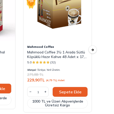
Mahmood Coffee
Mahmo
hal
Mahmood Coffee 3'ü 1 Arada Sütlü
Mahmo
Köpüklü Hazır Kahve 48 Adet x 17,4
48 Ad
G
5.0
(32)
5.0
Menşei:
Türkiye, Yerli Üretim.
Menşei: T
275,88
TL
300,4
229,90
TL
(4,79 TL) Adet
219,9
kle
Sepete Ekle
lerde
1000 TL ve Üzeri Alışverişlerde
100
Ücretsiz Kargo