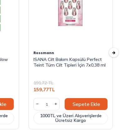
Rossmann
Ross
 Glow
ISANA Cilt Bakım Kapsülü Perfect
Bestv
Teint Tüm Cilt Tipleri İçin 7x0,38 ml
Temiz
191,72
TL
238,8
159,77
TL
199,0
kle
Sepete Ekle
erde
1000TL ve Üzeri Alışverişlerde
100
Ücretsiz Kargo