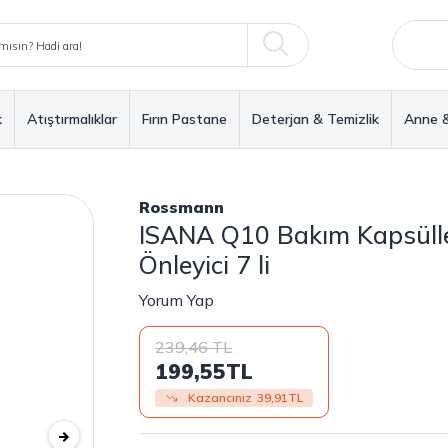
k
Atıştırmalıklar
Fırın Pastane
Deterjan & Temizlik
Anne 
Rossmann
ISANA Q10 Bakım Kapsülleri
Önleyici 7 li
Yorum Yap
239,46
TL
199,55
TL
Kazancınız
39,91
TL