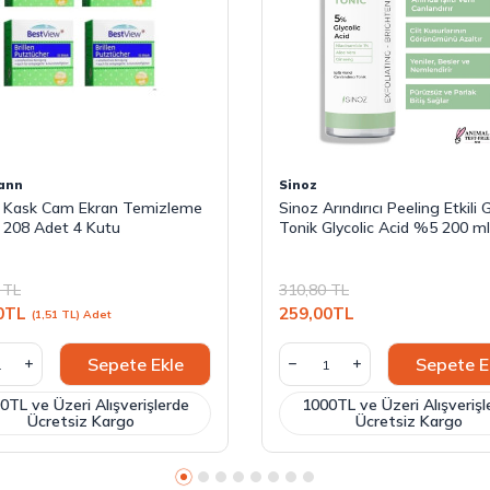
ann
Sinoz
 Kask Cam Ekran Temizleme
Sinoz Arındırıcı Peeling Etkili
i 208 Adet 4 Kutu
Tonik Glycolic Acid %5 200 ml
TL
310,80
TL
0
TL
259,00
TL
(1,51 TL) Adet
Sepete Ekle
Sepete E
0TL ve Üzeri Alışverişlerde
1000TL ve Üzeri Alışverişl
Ücretsiz Kargo
Ücretsiz Kargo