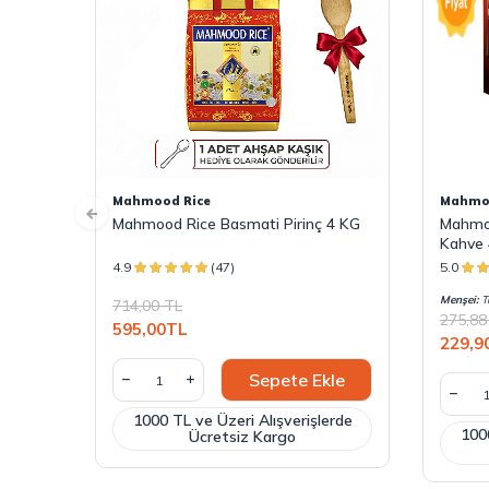
Mahmood Rice
Mahmoo
Mahmood Rice Basmati Pirinç 4 KG
Mahmoo
Kahve 
4.9
(47)
5.0
Menşei:
Tü
714,00
TL
275,88
595,00
TL
229,9
Sepete Ekle
1000 TL ve Üzeri Alışverişlerde
1000
Ücretsiz Kargo