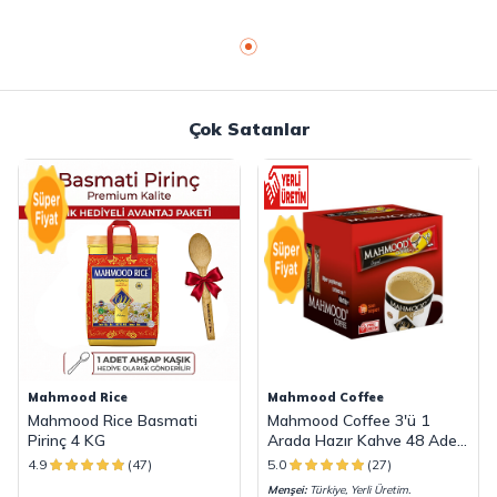
Çok Satanlar
Mahmood Rice
Mahmood Coffee
Mahmood Rice Basmati
Mahmood Coffee 3'ü 1
Pirinç 4 KG
Arada Hazır Kahve 48 Adet
x 18 G
4.9
(47)
5.0
(27)
Menşei:
Türkiye, Yerli Üretim.