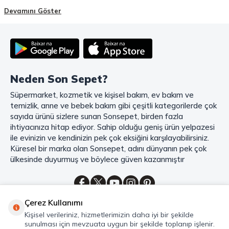
Holding
güvencesiyle hizmet vermektedir! Sonsepet, online alışveriş
Devamını Göster
deneyiminizi en üst seviyeye çıkarmak için her detayı düşünür. Geniş
ürün yelpazesi, uygun fiyatlar, kaliteli ürünler, kolay iade ve değişim, hızlı
teslimat ve güvenli ödeme seçenekleriyle, alışveriş yaparken
zamanınızı ve paranızı en verimli şekilde kullanırsınız.
Şimdi Sonsepet'i keşfedin ve alışverişin keyfini çıkarın!
Neden Son Sepet?
Mahmood Coffee ile Kahve Keyfinizi Sonsepet'te Yaşayın!
Süpermarket, kozmetik ve kişisel bakım, ev bakım ve
Mahmood Coffee
markasının eşsiz lezzetleriyle tanışın ve kahve
temizlik, anne ve bebek bakım gibi çeşitli kategorilerde çok
keyfinizi doruklara çıkarın. Filtre ve çekirdek kahve, kapsül kahve,
granül kahve, gold kahve, klasik kahve ve Türk kahvesi gibi birbirinden
sayıda ürünü sizlere sunan Sonsepet, birden fazla
lezzetli seçenekler arasından favorinizi seçin. Eğer pratik ve hızlı bir
ihtiyacınıza hitap ediyor. Sahip olduğu geniş ürün yelpazesi
kahve arıyorsanız, hazır Türk kahvesi ve cappuccino gibi seçenekler de
ile evinizin ve kendinizin pek çok eksiğini karşılayabilirsiniz.
sizleri bekliyor. Sıcak çikolata ve kahve kreması ile kahve keyfinize
Küresel bir marka olan Sonsepet, adını dünyanın pek çok
lezzet katabilirsiniz. Kahve tutkunlarının vazgeçilmezi olan bu ürünler,
ülkesinde duyurmuş ve böylece güven kazanmıştır
Sonsepet güvencesiyle sizleri bekliyor. Haydi, kahve tutkusunu yeniden
keşfedin ve kahve keyfinizi doyasıya yaşayın!
Mahmood Tea: Çay Keyfinizi En İyi Şekilde Yaşayın!
Çerez Kullanımı
Çayın büyülü dünyasına hoş geldiniz! Sonsepet, çay tutkunlarının
Kategoriler
Kişisel verileriniz, hizmetlerimizin daha iyi bir şekilde
hayallerini süsleyen
Mahmood Tea
çeşitlerini sizlerle buluşturuyor.
sunulması için mevzuata uygun bir şekilde toplanıp işlenir.
Seylan Çayı'nın benzersiz lezzetiyle tanışın ve çay demlemenin tadını