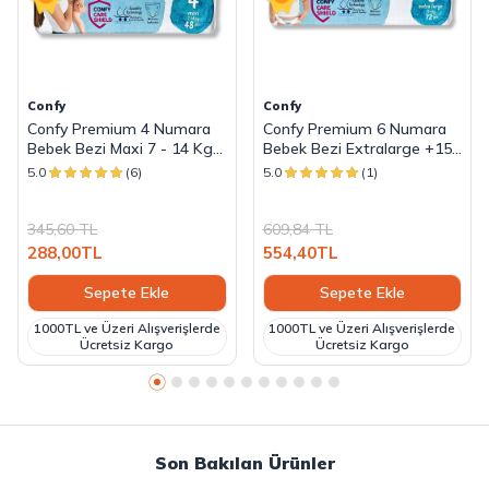
Confy
Confy
Confy Premium 4 Numara
Confy Premium 6 Numara
Bebek Bezi Maxi 7 - 14 Kg
Bebek Bezi Extralarge +15
48 Adet
KG 72 Adet
5.0
(6)
5.0
(1)
345,60
TL
609,84
TL
288,00
TL
554,40
TL
Sepete Ekle
Sepete Ekle
1000TL ve Üzeri Alışverişlerde
1000TL ve Üzeri Alışverişlerde
Ücretsiz Kargo
Ücretsiz Kargo
Son Bakılan Ürünler