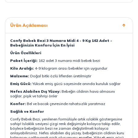
Ürün Açıklaması
Confy Bebek Bezi 3 Numara Midi 4 - 9 Kg 162 Adet -
Bebeğinizin Konforu İçin En İyisi
Ürün Özellikleri
Paket İçeriği:
162 adet 3 numara midi bebek bezi
Kilo Aralığı:
4-9 kilogram arası bebekler için uygundur
Malzeme:
Doğal bitki özlü liflerden üretilmiştir
Emiş Gücü:
Yüksek emiş gücü sayesinde anında kuruluk sağlar
Nefes Alabilen Dış Yüzey:
Bebeğin cildinin hava almasını
sağlar, pişik ve tahrişi önler
Konfor:
Bel ve bacak çevresinde rahatsızlık yaratmaz
Sağlık ve Konfor
Confy Bebek Bezi, yenilenen formülüyle artık ıslaklık göstergesine
sahip! Islaklık seviyesi çizgi renk değişimiyle kolayca takip edilir,
böylece bebeğinizin bezi ne zaman değiştirilmeli kolayca
anlayabilirsiniz. Nefes alabilen dış yüzey, bebeğinizin cildinin kuru
kalmasını sağlayarak pişik oluşumunu engeller. Yüksek emiş gücü