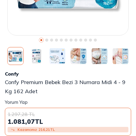
Confy
Confy Premium Bebek Bezi 3 Numara Midi 4 - 9
Kg 162 Adet
Yorum Yap
1.297,28
TL
1.081,07
TL
Kazancınız
216,21
TL