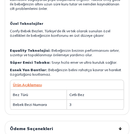
ile bebeğinizin altını uzun süre kuru tutar ve nemden kaynaklanan
cilt problemlerini önler.
Özel Teknolojiler
Confy Bebek Bezleri, Türkiye'de ilk ve tek olarak sunulan özel
özellikleri ile bebeğinizin konforunu en üst düzeye çıkarır:
Equality Teknolojisi:
Bebeğinizin bezinin performansını artırır,
sızıntıyı ve topaklanmayı önlemeye yardımcı olur.
Süper Emici Tabaka:
Sıvıyı hızla emer ve ultra kuruluk sağlar.
Esnek Yan Bantlar:
Bebeğinizin belini rahatça kavrar ve hareket
özgürlüğünü kısıtlamaz.
Ürün Açıklaması
Bez Türü
Cırtlı Bez
Bebek Bezi Numara
3
Ödeme Seçenekleri