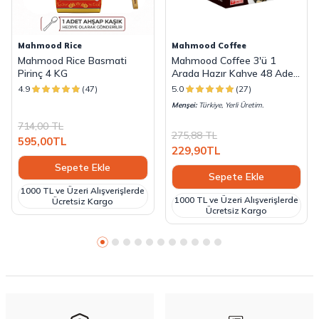
Mahmood Rice
Mahmood Coffee
Mahmood Rice Basmati
Mahmood Coffee 3'ü 1
Pirinç 4 KG
Arada Hazır Kahve 48 Adet
x 18 G
4.9
(47)
5.0
(27)
Menşei:
Türkiye, Yerli Üretim.
714,00
TL
275,88
TL
595,00
TL
229,90
TL
Sepete Ekle
Sepete Ekle
1000 TL ve Üzeri Alışverişlerde
1000 TL ve Üzeri Alışverişlerde
Ücretsiz Kargo
Ücretsiz Kargo