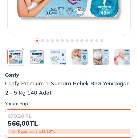
Confy
Confy Premium 1 Numara Bebek Bezi Yenidoğan
2 - 5 Kg 140 Adet
Yorum Yap
679,20
TL
566,00
TL
Kazancınız
113,20
TL