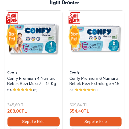
İlgili Ürünler
Confy
Confy
Confy Premium 4 Numara
Confy Premium 6 Numara
Bebek Bezi Maxi 7 - 14 Kg
Bebek Bezi Extralarge +15
48 Adet
KG 72 Adet
5.0
(6)
5.0
(1)
345,60
TL
609,84
TL
288,00
TL
554,40
TL
Sepete Ekle
Sepete Ekle