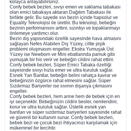
kolayca anlayabilirsiniz.
Confy bebek bezleri, sıvıyı emen ve saklama tabakası
olan emici tabakaya aktaran Dağıtım Tabakası ile
birlikte gelir. Bu sayede sıvı bezin içinde hapsolur ve
Equality Teknolojisi ile üretilir. Bu teknoloji, bebeğin
bezinin performansını arttırır, sızıntıyı ve topaklanmayı
önlemeye yardımcı olur.
Bezin dış yapısındaki özellik sayesinde hava almasını
sağlayan Nefes Alabilen Dış Yüzey, ciltte pişik
problemi oluşmasını engeller. Ekstra Yumuşak Üst
Yüzey ise Newborn ve Mini ebatlarında pamuk gibi
yumuşak bir his verir ve bebeğin cildini rahat ettirir.
Confy bebek bezleri, Süper Emici Tabaka özelliği
sayesinde sıvıyı hızla emer ve ultra kuruluk sağlar.
Esnek Yan Bantlar, bebeğin belini rahatça kavrar ve
bebeğinizin özgürce rahat etmesini sağlar. Süper
Sızdırmaz Bariyerler ise sıvının dışarıya çıkmasını
engeller.
Confy bebek bezleri, hem anne hem de bebek için en
iyi seçenektir. Bebeğinizin cildini besler, nemlendirir,
korur ve ultra kuruluk sağlar. Üstelik esnek yan
bantları ve süper sızdırmaz bariyerleri sayesinde rahat
ve güvenli bir kullanım sunar. Confy bebek bezleri,
bebek bezi ve çocuk bezi ihtiyacınızı karşılamak için
mükemmel bir tercihtir.