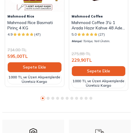
Mahmood Rice
Mahmood Coffee
Mahmood Rice Basmati
Mahmood Coffee 3'ü 1
Pirinç 4 KG
Arada Hazır Kahve 48 Adet
x 18 G
4.9
(47)
5.0
(27)
Menşei:
Türkiye, Yerli Üretim.
714,00
TL
275,88
TL
595,00
TL
229,90
TL
Sepete Ekle
Sepete Ekle
1000 TL ve Üzeri Alışverişlerde
1000 TL ve Üzeri Alışverişlerde
Ücretsiz Kargo
Ücretsiz Kargo