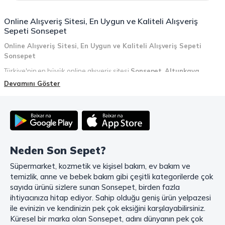
Online Alışveriş Sitesi, En Uygun ve Kaliteli Alışveriş
Sepeti Sonsepet
Online Alışveriş Sitesi, En Uygun ve Kaliteli Alışveriş Sepeti
Sonsepet
Türkiye'nin en büyük online alışveriş sitesi
Sonsepet
,
Altunkaya
Holding
güvencesiyle hizmet vermektedir! Sonsepet, online alışveriş
Devamını Göster
deneyiminizi en üst seviyeye çıkarmak için her detayı düşünür. Geniş
ürün yelpazesi, uygun fiyatlar, kaliteli ürünler, kolay iade ve değişim, hızlı
teslimat ve güvenli ödeme seçenekleriyle, alışveriş yaparken
zamanınızı ve paranızı en verimli şekilde kullanırsınız.
Şimdi Sonsepet'i keşfedin ve alışverişin keyfini çıkarın!
Neden Son Sepet?
Mahmood Coffee ile Kahve Keyfinizi Sonsepet'te Yaşayın!
Süpermarket, kozmetik ve kişisel bakım, ev bakım ve
Mahmood Coffee
markasının eşsiz lezzetleriyle tanışın ve kahve
temizlik, anne ve bebek bakım gibi çeşitli kategorilerde çok
keyfinizi doruklara çıkarın. Filtre ve çekirdek kahve, kapsül kahve,
granül kahve, gold kahve, klasik kahve ve Türk kahvesi gibi birbirinden
sayıda ürünü sizlere sunan Sonsepet, birden fazla
lezzetli seçenekler arasından favorinizi seçin. Eğer pratik ve hızlı bir
ihtiyacınıza hitap ediyor. Sahip olduğu geniş ürün yelpazesi
kahve arıyorsanız, hazır Türk kahvesi ve cappuccino gibi seçenekler de
ile evinizin ve kendinizin pek çok eksiğini karşılayabilirsiniz.
sizleri bekliyor. Sıcak çikolata ve kahve kreması ile kahve keyfinize
Küresel bir marka olan Sonsepet, adını dünyanın pek çok