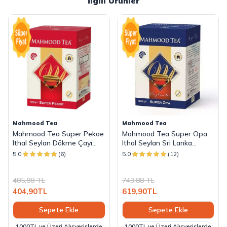
İlgili Ürünler
Mahmood Tea
Mahmood Tea
Mahmood Tea Super Pekoe
Mahmood Tea Super Opa
Ithal Seylan Dökme Çayı
Ithal Seylan Sri Lanka
400 Gram
Ceylon Dökme Çayı 800
5.0
(6)
5.0
(12)
Gram
485,88
TL
743,88
TL
404,90
TL
619,90
TL
Sepete Ekle
Sepete Ekle
1000TL ve Üzeri Alışverişlerde
1000TL ve Üzeri Alışverişlerde