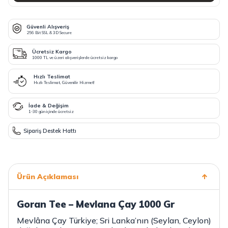
Güvenli Alışveriş
256 Bit SSL & 3D Secure
Ücretsiz Kargo
1000 TL ve üzeri alışverişlerde ücretsiz kargo
Hızlı Teslimat
Hızlı Teslimat, Güvenilir Hizmet!
İade & Değişim
1-30 gün içinde ücretsiz
Sipariş Destek Hattı
Ürün Açıklaması
Goran Tee – Mevlana Çay 1000 Gr
Mevlâna Çay Türkiye; Sri Lanka’nın (Seylan, Ceylon)