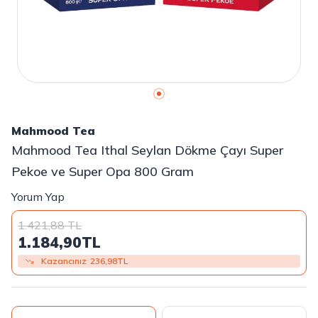
Mahmood Tea
Mahmood Tea Ithal Seylan Dökme Çayı Super
Pekoe ve Super Opa 800 Gram
Yorum Yap
1.421,88
TL
1.184,90
TL
Kazancınız
236,98
TL