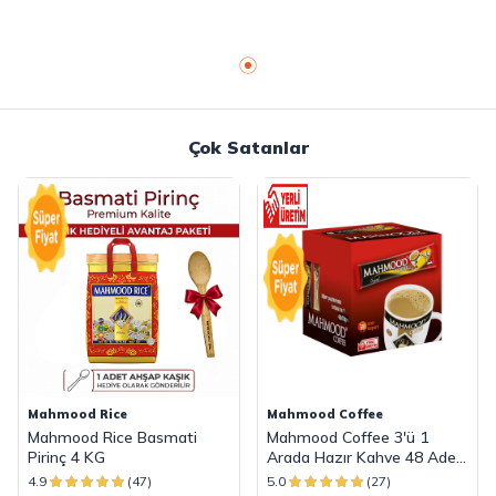
Çok Satanlar
Mahmood Rice
Mahmood Coffee
Mahmood Rice Basmati
Mahmood Coffee 3'ü 1
Pirinç 4 KG
Arada Hazır Kahve 48 Adet
x 18 G
4.9
(47)
5.0
(27)