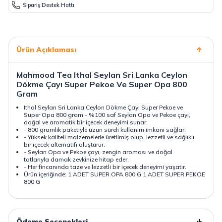
Sipariş Destek Hattı
Ürün Açıklaması
Mahmood Tea Ithal Seylan Sri Lanka Ceylon
Dökme Çayı Super Pekoe Ve Super Opa 800
Gram
Ithal Seylan Sri Lanka Ceylon Dökme Çayı Super Pekoe ve
Super Opa 800 gram - %100 saf Seylan Opa ve Pekoe çayı,
doğal ve aromatik bir içecek deneyimi sunar.
- 800 gramlık paketiyle uzun süreli kullanım imkanı sağlar.
- Yüksek kaliteli malzemelerle üretilmiş olup, lezzetli ve sağlıklı
bir içecek alternatifi oluşturur.
- Seylan Opa ve Pekoe çayı, zengin aroması ve doğal
tatlarıyla damak zevkinize hitap eder.
- Her fincanında taze ve lezzetli bir içecek deneyimi yaşatır.
Ürün içeriğinde: 1 ADET SUPER OPA 800 G 1 ADET SUPER PEKOE
800 G
Ödeme Seçenekleri