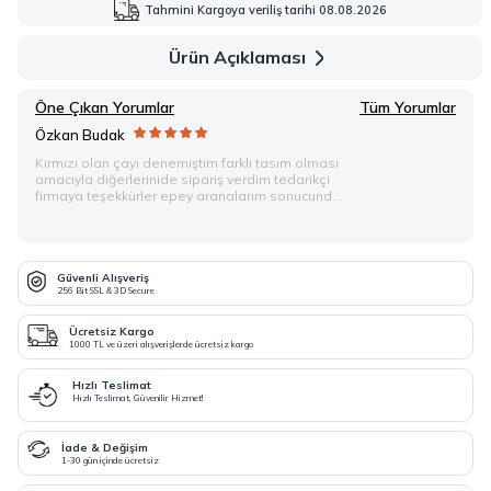
Tahmini Kargoya veriliş tarihi 08.08.2026
Ürün Açıklaması
Öne Çıkan Yorumlar
Tüm Yorumlar
Özkan Budak
Kırmızı olan çayı denemiştim farklı tasım olması
amacıyla diğerlerinide sipariş verdim tedarikçi
firmaya teşekkürler epey aranalarım sonucunda
siteyi keşfettim, öncesinde hep sınır dışından
getirtiyordum :)
Güvenli Alışveriş
256 Bit SSL & 3D Secure
Ücretsiz Kargo
1000 TL ve üzeri alışverişlerde ücretsiz kargo
Hızlı Teslimat
Hızlı Teslimat, Güvenilir Hizmet!
İade & Değişim
1-30 gün içinde ücretsiz