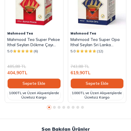
Mahmood Tea
Mahmood Tea
Mahmood Tea Super Pekoe
Mahmood Tea Super Opa
Ithal Seylan Dökme Çayı
Ithal Seylan Sri Lanka
400 Gram
Ceylon Dökme Çayı 800
5.0
(6)
5.0
(12)
Gram
485,88
TL
743,88
TL
404,90
TL
619,90
TL
Sepete Ekle
Sepete Ekle
1000TL ve Üzeri Alışverişlerde
1000TL ve Üzeri Alışverişlerde
Ücretsiz Kargo
Ücretsiz Kargo
Son Bakılan Ürünler