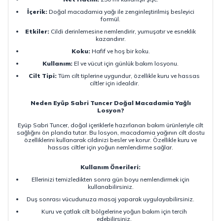
İçerik:
Doğal macadamia yağı ile zenginleştirilmiş besleyici
formül.
Etkiler:
Cildi derinlemesine nemlendirir, yumuşatır ve esneklik
kazandırır.
Koku:
Hafif ve hoş bir koku.
Kullanım:
El ve vücut için günlük bakım losyonu.
Cilt Tipi:
Tüm cilt tiplerine uygundur, özellikle kuru ve hassas
ciltler için idealdir.
Neden Eyüp Sabri Tuncer Doğal Macadamia Yağlı
Losyon?
Eyüp Sabri Tuncer, doğal içeriklerle hazırlanan bakım ürünleriyle cilt
sağlığını ön planda tutar. Bu losyon, macadamia yağının cilt dostu
özelliklerini kullanarak cildinizi besler ve korur. Özellikle kuru ve
hassas ciltler için yoğun nemlendirme sağlar.
Kullanım Önerileri:
Ellerinizi temizledikten sonra gün boyu nemlendirmek için
kullanabilirsiniz.
Duş sonrası vücudunuza masaj yaparak uygulayabilirsiniz.
Kuru ve çatlak cilt bölgelerine yoğun bakım için tercih
edebilirsiniz.