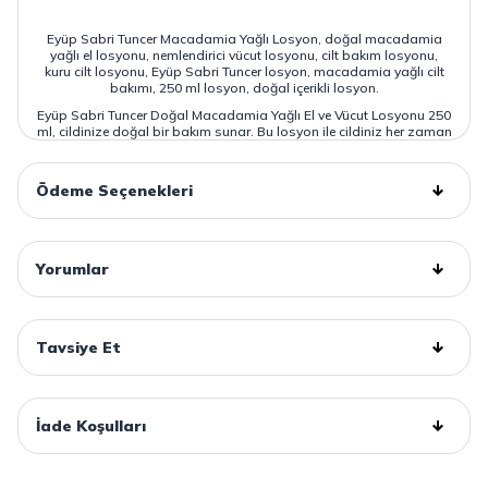
Eyüp Sabri Tuncer Macadamia Yağlı Losyon, doğal macadamia
yağlı el losyonu, nemlendirici vücut losyonu, cilt bakım losyonu,
kuru cilt losyonu, Eyüp Sabri Tuncer losyon, macadamia yağlı cilt
bakımı, 250 ml losyon, doğal içerikli losyon.
Eyüp Sabri Tuncer Doğal Macadamia Yağlı El ve Vücut Losyonu 250
ml, cildinize doğal bir bakım sunar. Bu losyon ile cildiniz her zaman
nemli, yumuşak ve esnek kalacak!
Ödeme Seçenekleri
Yorumlar
Tavsiye Et
İade Koşulları