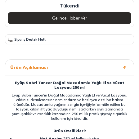
Tükendi
Gelince Haber Ver
Sipariş Destek Hattı
Ürün Açıklaması
Eyüp Sabri Tuncer Doğal Macadamia Yağlı El ve Vücut
Losyonu 250 ml
Eyüp Sabri Tuncer’in Doğal Macadamia Yağlı El ve Vücut Losyonu,
cildinizi derinlemesine nemlendiren ve besleyen özel bir bakım
ürünüdür. Macadamia yağının zengin içeriğiyle formüle edilen bu
losyon, cildin ihtiyaç duyduğu nemi sağlarken aynı zamanda
yumuşaklık ve esneklik kazandırır. 250 ml’lik pratik şişesiyle günlük
kullanım için idealdir.
Ürün Özellikleri:
Net Hacim:
250 ml kullanışlı şişe.