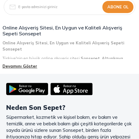
ABONE OL
Online Alışveriş Sitesi, En Uygun ve Kaliteli Alışveriş
Sepeti Sonsepet
Online Alışveriş Sitesi, En Uygun ve Kaliteli Alışveriş Sepeti
Sonsepet
Türkiye'nin en büyük online alışveriş sitesi
Sonsepet
,
Altunkaya
Holding
güvencesiyle hizmet vermektedir! Sonsepet, online alışveriş
Devamını Göster
deneyiminizi en üst seviyeye çıkarmak için her detayı düşünür. Geniş
ürün yelpazesi, uygun fiyatlar, kaliteli ürünler, kolay iade ve değişim, hızlı
teslimat ve güvenli ödeme seçenekleriyle, alışveriş yaparken
zamanınızı ve paranızı en verimli şekilde kullanırsınız.
Şimdi Sonsepet'i keşfedin ve alışverişin keyfini çıkarın!
Neden Son Sepet?
Mahmood Coffee ile Kahve Keyfinizi Sonsepet'te Yaşayın!
Süpermarket, kozmetik ve kişisel bakım, ev bakım ve
Mahmood Coffee
markasının eşsiz lezzetleriyle tanışın ve kahve
temizlik, anne ve bebek bakım gibi çeşitli kategorilerde çok
keyfinizi doruklara çıkarın. Filtre ve çekirdek kahve, kapsül kahve,
granül kahve, gold kahve, klasik kahve ve Türk kahvesi gibi birbirinden
sayıda ürünü sizlere sunan Sonsepet, birden fazla
lezzetli seçenekler arasından favorinizi seçin. Eğer pratik ve hızlı bir
ihtiyacınıza hitap ediyor. Sahip olduğu geniş ürün yelpazesi