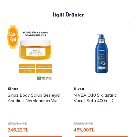
İlgili Ürünler
Sinoz
Nivea
Sinoz Body Scrub Besleyici
NIVEA Q10 Sıkılaştırıcı
Arındırıcı Nemlendirici Vücut
Vücut Sütü 400ml, C
Peelingi 300 gr
Vitamini,Kolajen,72 Saat
Nemlendirici,Kuru Cilt Tipleri
295,46
TL
582,00
TL
246,22
TL
485,00
TL