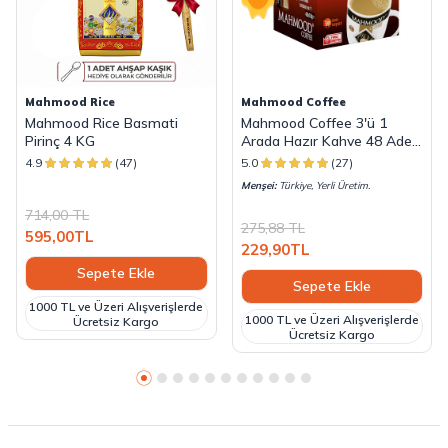
Mahmood Rice
Mahmood Coffee
Mahmood Rice Basmati
Mahmood Coffee 3'ü 1
Pirinç 4 KG
Arada Hazır Kahve 48 Adet
x 18 G
4.9
(47)
5.0
(27)
Menşei:
Türkiye, Yerli Üretim.
714,00
TL
275,88
TL
595,00
TL
229,90
TL
Sepete Ekle
Sepete Ekle
1000 TL ve Üzeri Alışverişlerde
1000 TL ve Üzeri Alışverişlerde
Ücretsiz Kargo
Ücretsiz Kargo