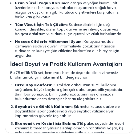
Uzun Süreli Yoğun Koruma:
Zengin ve yoğun kıvamı, cilt
üzerinde ince bir koruyucu tabaka oluşturarak soğuk hava,
rüzgar ve düşük nem gibi kurutucu dış etkenlere karşı cildinizi
bir kalkan gibi korur.
Tüm Vücut İçin Tek Çözüm:
Sadece elleriniz için değil;
kuruyan dirsekler, dizler, topuklar ve neme ihtiyaç duyan yüz
bölgesi dahil tüm vücudunuz için güvenli ve etkili bir bakımdır.
Hassas Ciltlerle Mükemmel Uyum:
Koruyucu madde
içermeyen sade ve güvenilir formülüyle, çocukların hassas
cildinden en kuru yetişkin ciltlerine kadar tüm aile bireyleri için
uygundur.
İdeal Boyut ve Pratik Kullanım Avantajları
Bu 75 ml’lik 3’lü set, hem evde hem de dışarıda cildinizi nemsiz
bırakmamak için mükemmel bir denge sunar:
Orta Boy Konforu:
30 ml’den daha uzun süreli kullanım
sağlarken, büyük boylara göre çok daha taşınabilir yapıdadır.
Birini banyonuzda, birini çantanızda, birini ise ofisinizde
bulundurarak nem desteğine her an ulaşabilirsiniz.
Seyahat ve Günlük Kullanım:
Şık metal kutusu darbelere
dayanıklıdır; spor çantasında veya seyahat valizinde yer
kaplamadan güvenle taşınabilir.
Ekonomik ve Kesintisiz Bakım:
3’lü paket sayesinde favori
kreminiz bitmeden yenisine sahip olmanın rahatlığını yaşar, kış
aylarında veya mevsim geçişlerinde cildinizi nemsiz
bırakmazsınız.