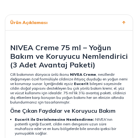
Ürün Açıklaması
NIVEA Creme 75 ml – Yoğun
Bakım ve Koruyucu Nemlendirici
(3 Adet Avantaj Paketi)
Cilt bakımının dünyaca ünlü ikonu
NIVEA Creme
, nesillerdir
değişmeyen özel formülüyle cildinize ihtiyaç duyduğu en yoğun nemi
ve korumayı sunar. İçeriğindeki eşsiz
Eucerit
bileşeni sayesinde
cildin doğal yapısını destekleyen bu çok yönlü bakım kremi; el, yüz
ve vücut kullanımı için idealdir. 75 ml’lik 3’lü avantaj paketi, cildinizi
dış etkenlere karşı koruyan bu yoğun bakımı her an elinizin altında
bulundurmanız için tasarlanmıştır.
Öne Çıkan Faydalar ve Koruyucu Bakım
Eucerit ile Derinlemesine Nemlendirme:
NIVEA'nın
patentli içeriği Eucerit, cildin nem dengesini uzun süre
muhafaza eder ve en kuru bölgelerde bile anında ipeksi bir
yumuşaklık sağlar.