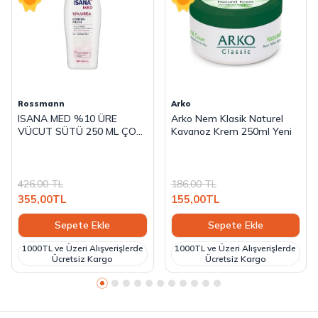
Rossmann
Arko
ISANA MED %10 ÜRE
Arko Nem Klasik Naturel
VÜCUT SÜTÜ 250 ML ÇOK
Kavanoz Krem 250ml Yeni
KURU CİLTLER İÇİN
KÖRPER-MİLCH
426,00
TL
186,00
TL
355,00
TL
155,00
TL
Sepete Ekle
Sepete Ekle
1000TL ve Üzeri Alışverişlerde
1000TL ve Üzeri Alışverişlerde
Ücretsiz Kargo
Ücretsiz Kargo