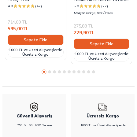
x 18 G
4.9
(47)
5.0
(27)
Menşei:
Türkiye, Yerli Üretim.
714,00
TL
275,88
TL
595,00
TL
229,90
TL
Sepete Ekle
Sepete Ekle
1000 TL ve Üzeri Alışverişlerde
1000 TL ve Üzeri Alışverişlerde
Ücretsiz Kargo
Ücretsiz Kargo
Güvenli Alışveriş
Ücretsiz Kargo
256 Bit SSL &3D Secure
1000 TL ve Üzeri Alışverişlerde