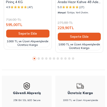
Pirinç 4 KG
Arada Hazır Kahve 48 Adet
x 18 G
4.9
(47)
5.0
(27)
Menşei:
Türkiye, Yerli Üretim.
714,00
TL
275,88
TL
595,00
TL
229,90
TL
Sepete Ekle
Sepete Ekle
1000 TL ve Üzeri Alışverişlerde
1000 TL ve Üzeri Alışverişlerde
Ücretsiz Kargo
Ücretsiz Kargo
Güvenli Alışveriş
Ücretsiz Kargo
256 Bit SSL &3D Secure
1000 TL ve Üzeri Alışverişlerde