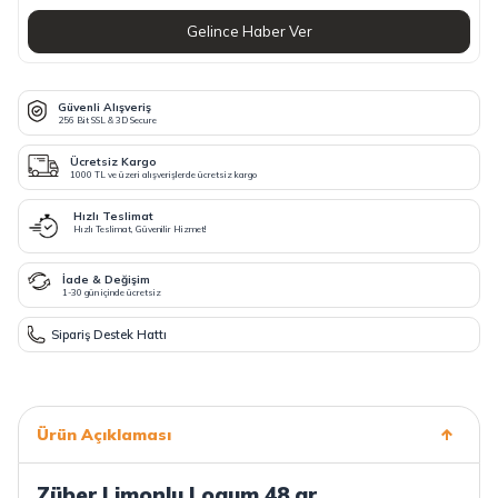
Gelince Haber Ver
Güvenli Alışveriş
256 Bit SSL & 3D Secure
Ücretsiz Kargo
1000 TL ve üzeri alışverişlerde ücretsiz kargo
Hızlı Teslimat
Hızlı Teslimat, Güvenilir Hizmet!
İade & Değişim
1-30 gün içinde ücretsiz
Sipariş Destek Hattı
Ürün Açıklaması
Züber Limonlu Loqum 48 gr