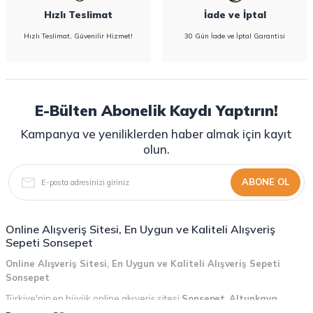
Hızlı Teslimat
İade ve İptal
Hızlı Teslimat, Güvenilir Hizmet!
30 Gün İade ve İptal Garantisi
E-Bülten Abonelik Kaydı Yaptırın!
Kampanya ve yeniliklerden haber almak için kayıt
olun.
ABONE OL
Online Alışveriş Sitesi, En Uygun ve Kaliteli Alışveriş
Sepeti Sonsepet
Online Alışveriş Sitesi, En Uygun ve Kaliteli Alışveriş Sepeti
Sonsepet
Türkiye'nin en büyük online alışveriş sitesi
Sonsepet
,
Altunkaya
Holding
güvencesiyle hizmet vermektedir! Sonsepet, online alışveriş