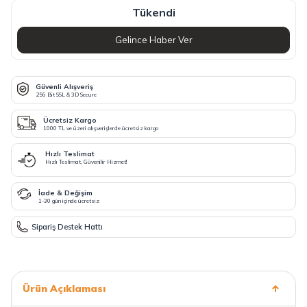
Tükendi
Gelince Haber Ver
Güvenli Alışveriş
256 Bit SSL & 3D Secure
Ücretsiz Kargo
1000 TL ve üzeri alışverişlerde ücretsiz kargo
Hızlı Teslimat
Hızlı Teslimat, Güvenilir Hizmet!
İade & Değişim
1-30 gün içinde ücretsiz
Sipariş Destek Hattı
Ürün Açıklaması