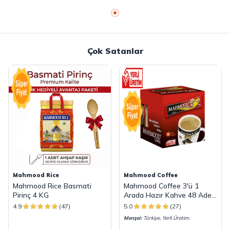
Çok Satanlar
Mahmood Rice
Mahmood Coffee
Mahmood Rice Basmati
Mahmood Coffee 3'ü 1
Pirinç 4 KG
Arada Hazır Kahve 48 Adet
x 18 G
4.9
(47)
5.0
(27)
Menşei:
Türkiye, Yerli Üretim.