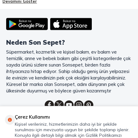
Devamını Göster
deneyiminizi en üst seviyeye çıkarmak için her detayı düşünür. Geniş
ürün yelpazesi, uygun fiyatlar, kaliteli ürünler, kolay iade ve değişim, hızlı
teslimat ve güvenli ödeme seçenekleriyle, alışveriş yaparken
zamanınızı ve paranızı en verimli şekilde kullanırsınız.
Şimdi Sonsepet'i keşfedin ve alışverişin keyfini çıkarın!
Neden Son Sepet?
Mahmood Coffee ile Kahve Keyfinizi Sonsepet'te Yaşayın!
Süpermarket, kozmetik ve kişisel bakım, ev bakım ve
Mahmood Coffee
markasının eşsiz lezzetleriyle tanışın ve kahve
temizlik, anne ve bebek bakım gibi çeşitli kategorilerde çok
keyfinizi doruklara çıkarın. Filtre ve çekirdek kahve, kapsül kahve,
granül kahve, gold kahve, klasik kahve ve Türk kahvesi gibi birbirinden
sayıda ürünü sizlere sunan Sonsepet, birden fazla
lezzetli seçenekler arasından favorinizi seçin. Eğer pratik ve hızlı bir
ihtiyacınıza hitap ediyor. Sahip olduğu geniş ürün yelpazesi
kahve arıyorsanız, hazır Türk kahvesi ve cappuccino gibi seçenekler de
ile evinizin ve kendinizin pek çok eksiğini karşılayabilirsiniz.
sizleri bekliyor. Sıcak çikolata ve kahve kreması ile kahve keyfinize
Küresel bir marka olan Sonsepet, adını dünyanın pek çok
lezzet katabilirsiniz. Kahve tutkunlarının vazgeçilmezi olan bu ürünler,
ülkesinde duyurmuş ve böylece güven kazanmıştır
Sonsepet güvencesiyle sizleri bekliyor. Haydi, kahve tutkusunu yeniden
keşfedin ve kahve keyfinizi doyasıya yaşayın!
Mahmood Tea: Çay Keyfinizi En İyi Şekilde Yaşayın!
Çerez Kullanımı
Çayın büyülü dünyasına hoş geldiniz! Sonsepet, çay tutkunlarının
Kategoriler
Kişisel verileriniz, hizmetlerimizin daha iyi bir şekilde
hayallerini süsleyen
Mahmood Tea
çeşitlerini sizlerle buluşturuyor.
sunulması için mevzuata uygun bir şekilde toplanıp işlenir.
Seylan Çayı'nın benzersiz lezzetiyle tanışın ve çay demlemenin tadını
Hızlı Erişim
Konuyla ilgili detaylı bilgi almak için Gizlilik Politikamızı