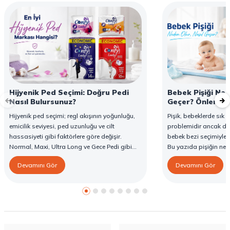
Hijyenik Ped Seçimi: Doğru Pedi
Bebek Pişiği Ned
Nasıl Bulursunuz?
Geçer? Önleme v
Hijyenik ped seçimi; regl akışının yoğunluğu,
Pişik, bebeklerde sık g
emicilik seviyesi, ped uzunluğu ve cilt
problemidir ancak d
hassasiyeti gibi faktörlere göre değişir.
bebek bezi seçimiyle 
Normal, Maxi, Ultra Long ve Gece Pedi gibi
Bu yazıda pişiğin ned
farklı seçenekler, farklı ihtiyaçlara yönelik
yöntemlerini ve Confy
Devamını Gör
Devamını Gör
koruma sunar. Doğru ped seçimi gün boyu
karşı destekleyici özell
konfor sağlarken sızıntı riskini de azaltır. Bu
rehberde hijyenik ped çeşitleri, seçim kriterleri
ve Confy Lady hijyenik pedlerin sunduğu
koruma özellikleri hakkında bilgi
bulabilirsiniz.