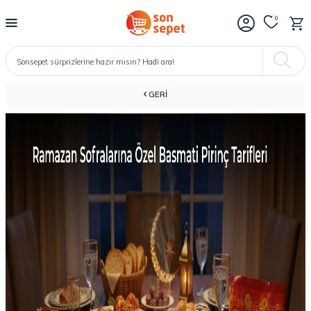
0
GERI