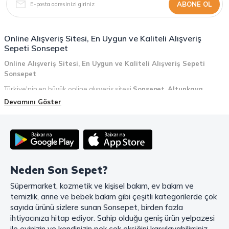
ABONE OL
Online Alışveriş Sitesi, En Uygun ve Kaliteli Alışveriş
Sepeti Sonsepet
Online Alışveriş Sitesi, En Uygun ve Kaliteli Alışveriş Sepeti
Sonsepet
Türkiye'nin en büyük online alışveriş sitesi
Sonsepet
,
Altunkaya
Holding
güvencesiyle hizmet vermektedir! Sonsepet, online alışveriş
Devamını Göster
deneyiminizi en üst seviyeye çıkarmak için her detayı düşünür. Geniş
ürün yelpazesi, uygun fiyatlar, kaliteli ürünler, kolay iade ve değişim, hızlı
teslimat ve güvenli ödeme seçenekleriyle, alışveriş yaparken
zamanınızı ve paranızı en verimli şekilde kullanırsınız.
Şimdi Sonsepet'i keşfedin ve alışverişin keyfini çıkarın!
Neden Son Sepet?
Mahmood Coffee ile Kahve Keyfinizi Sonsepet'te Yaşayın!
Süpermarket, kozmetik ve kişisel bakım, ev bakım ve
Mahmood Coffee
markasının eşsiz lezzetleriyle tanışın ve kahve
temizlik, anne ve bebek bakım gibi çeşitli kategorilerde çok
keyfinizi doruklara çıkarın. Filtre ve çekirdek kahve, kapsül kahve,
granül kahve, gold kahve, klasik kahve ve Türk kahvesi gibi birbirinden
sayıda ürünü sizlere sunan Sonsepet, birden fazla
lezzetli seçenekler arasından favorinizi seçin. Eğer pratik ve hızlı bir
ihtiyacınıza hitap ediyor. Sahip olduğu geniş ürün yelpazesi
kahve arıyorsanız, hazır Türk kahvesi ve cappuccino gibi seçenekler de
ile evinizin ve kendinizin pek çok eksiğini karşılayabilirsiniz.