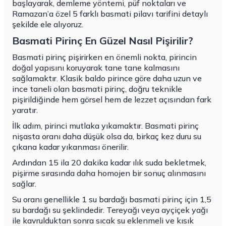
başlayarak, demleme yöntemi, püf noktaları ve
Ramazan’a özel 5 farklı basmati pilavı tarifini detaylı
şekilde ele alıyoruz.
Basmati Pirinç En Güzel Nasıl Pişirilir?
Basmati pirinç pişirirken en önemli nokta, pirincin
doğal yapısını koruyarak tane tane kalmasını
sağlamaktır. Klasik baldo pirince göre daha uzun ve
ince taneli olan basmati pirinç, doğru teknikle
pişirildiğinde hem görsel hem de lezzet açısından fark
yaratır.
İlk adım, pirinci mutlaka yıkamaktır. Basmati pirinç
nişasta oranı daha düşük olsa da, birkaç kez duru su
çıkana kadar yıkanması önerilir.
Ardından 15 ila 20 dakika kadar ılık suda bekletmek,
pişirme sırasında daha homojen bir sonuç alınmasını
sağlar.
Su oranı genellikle 1 su bardağı basmati pirinç için 1,5
su bardağı su şeklindedir. Tereyağı veya ayçiçek yağı
ile kavrulduktan sonra sıcak su eklenmeli ve kısık