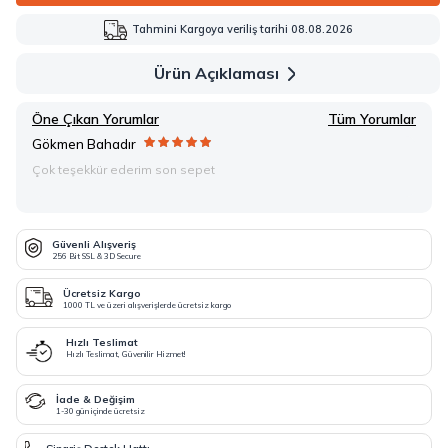
Tahmini Kargoya veriliş tarihi 08.08.2026
Ürün Açıklaması
Öne Çıkan Yorumlar
Tüm Yorumlar
Gökmen Bahadır
Çok teşekkür ederim son sepet
Güvenli Alışveriş
256 Bit SSL & 3D Secure
Ücretsiz Kargo
1000 TL ve üzeri alışverişlerde ücretsiz kargo
Hızlı Teslimat
Hızlı Teslimat, Güvenilir Hizmet!
İade & Değişim
1-30 gün içinde ücretsiz