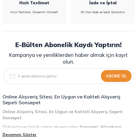
Hızlı Teslimat
İade ve İptal
Hızlı Teslimat, Güvenilir Hizmet!
30 Gün İade ve İptal Garantisi
E-Bülten Abonelik Kaydı Yaptırın!
Kampanya ve yeniliklerden haber almak için kayıt
olun.
ABONE OL
Online Alışveriş Sitesi, En Uygun ve Kaliteli Alışveriş
Sepeti Sonsepet
Online Alışveriş Sitesi, En Uygun ve Kaliteli Alışveriş Sepeti
Sonsepet
Türkiye'nin en büyük online alışveriş sitesi
Sonsepet
,
Altunkaya
Holding
güvencesiyle hizmet vermektedir! Sonsepet, online alışveriş
Devamını Göster