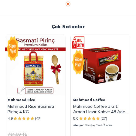
Çok Satanlar
Mahmood Rice
Mahmood Coffee
Mahmood Rice Basmati
Mahmood Coffee 3'ü 1
Pirinç 4 KG
Arada Hazır Kahve 48 Adet
x 18 G
4.9
(47)
5.0
(27)
Menşei:
Türkiye, Yerli Üretim.
714,00
TL