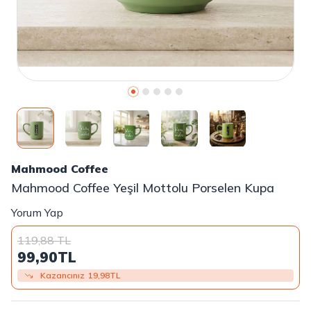
Mahmood Coffee
Mahmood Coffee Yeşil Mottolu Porselen Kupa
Yorum Yap
119,88
TL
99,90
TL
Kazancınız
19,98
TL