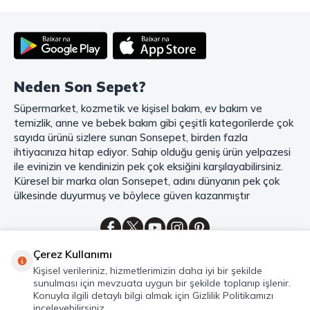
deneyiminizi en üst seviyeye çıkarmak için her detayı düşünür. Geniş
ürün yelpazesi, uygun fiyatlar, kaliteli ürünler, kolay iade ve değişim, hızlı
teslimat ve güvenli ödeme seçenekleriyle, alışveriş yaparken
zamanınızı ve paranızı en verimli şekilde kullanırsınız.
Şimdi Sonsepet'i keşfedin ve alışverişin keyfini çıkarın!
Neden Son Sepet?
Mahmood Coffee ile Kahve Keyfinizi Sonsepet'te Yaşayın!
Süpermarket, kozmetik ve kişisel bakım, ev bakım ve
Mahmood Coffee
markasının eşsiz lezzetleriyle tanışın ve kahve
temizlik, anne ve bebek bakım gibi çeşitli kategorilerde çok
keyfinizi doruklara çıkarın. Filtre ve çekirdek kahve, kapsül kahve,
granül kahve, gold kahve, klasik kahve ve Türk kahvesi gibi birbirinden
sayıda ürünü sizlere sunan Sonsepet, birden fazla
lezzetli seçenekler arasından favorinizi seçin. Eğer pratik ve hızlı bir
ihtiyacınıza hitap ediyor. Sahip olduğu geniş ürün yelpazesi
kahve arıyorsanız, hazır Türk kahvesi ve cappuccino gibi seçenekler de
ile evinizin ve kendinizin pek çok eksiğini karşılayabilirsiniz.
sizleri bekliyor. Sıcak çikolata ve kahve kreması ile kahve keyfinize
Küresel bir marka olan Sonsepet, adını dünyanın pek çok
lezzet katabilirsiniz. Kahve tutkunlarının vazgeçilmezi olan bu ürünler,
ülkesinde duyurmuş ve böylece güven kazanmıştır
Sonsepet güvencesiyle sizleri bekliyor. Haydi, kahve tutkusunu yeniden
keşfedin ve kahve keyfinizi doyasıya yaşayın!
Mahmood Tea: Çay Keyfinizi En İyi Şekilde Yaşayın!
Çerez Kullanımı
Çayın büyülü dünyasına hoş geldiniz! Sonsepet, çay tutkunlarının
Kategoriler
Kişisel verileriniz, hizmetlerimizin daha iyi bir şekilde
hayallerini süsleyen
Mahmood Tea
çeşitlerini sizlerle buluşturuyor.
sunulması için mevzuata uygun bir şekilde toplanıp işlenir.
Seylan Çayı'nın benzersiz lezzetiyle tanışın ve çay demlemenin tadını
Hızlı Erişim
Konuyla ilgili detaylı bilgi almak için Gizlilik Politikamızı
baştan yaşayın. Dökme çayın gizemli aroması ve sallama çayın taze
inceleyebilirsiniz.