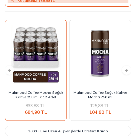
Kazancınız
138,98
TL
Mahmood Coffee Mocha Soğuk
Mahmood Coffee Soğuk Kahve
Kahve 250 ml X 12 Adet
Mocha 250 ml
833,88
TL
125,88
TL
694,90
TL
104,90
TL
1000 TL ve Üzeri Alışverişlerde Ücretsiz Kargo