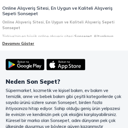
Online Alışveriş Sitesi, En Uygun ve Kaliteli Alışveriş
Sepeti Sonsepet
Online Alışveriş Sitesi, En Uygun ve Kaliteli Alışveriş Sepeti
Sonsepet
Türkiye'nin en büyük online alışveriş sitesi
Sonsepet
,
Altunkaya
Holding
güvencesiyle hizmet vermektedir! Sonsepet, online alışveriş
Devamını Göster
deneyiminizi en üst seviyeye çıkarmak için her detayı düşünür. Geniş
ürün yelpazesi, uygun fiyatlar, kaliteli ürünler, kolay iade ve değişim, hızlı
teslimat ve güvenli ödeme seçenekleriyle, alışveriş yaparken
zamanınızı ve paranızı en verimli şekilde kullanırsınız.
Şimdi Sonsepet'i keşfedin ve alışverişin keyfini çıkarın!
Neden Son Sepet?
Mahmood Coffee ile Kahve Keyfinizi Sonsepet'te Yaşayın!
Süpermarket, kozmetik ve kişisel bakım, ev bakım ve
Mahmood Coffee
markasının eşsiz lezzetleriyle tanışın ve kahve
temizlik, anne ve bebek bakım gibi çeşitli kategorilerde çok
keyfinizi doruklara çıkarın. Filtre ve çekirdek kahve, kapsül kahve,
granül kahve, gold kahve, klasik kahve ve Türk kahvesi gibi birbirinden
sayıda ürünü sizlere sunan Sonsepet, birden fazla
lezzetli seçenekler arasından favorinizi seçin. Eğer pratik ve hızlı bir
ihtiyacınıza hitap ediyor. Sahip olduğu geniş ürün yelpazesi
kahve arıyorsanız, hazır Türk kahvesi ve cappuccino gibi seçenekler de
ile evinizin ve kendinizin pek çok eksiğini karşılayabilirsiniz.
sizleri bekliyor. Sıcak çikolata ve kahve kreması ile kahve keyfinize
Küresel bir marka olan Sonsepet, adını dünyanın pek çok
lezzet katabilirsiniz. Kahve tutkunlarının vazgeçilmezi olan bu ürünler,
ülkesinde duyurmuş ve böylece güven kazanmıştır