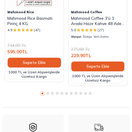
Mahmood Rice
Mahmood Coffee
Mahmood Rice Basmati
Mahmood Coffee 3'ü 1
Pirinç 4 KG
Arada Hazır Kahve 48 Adet
x 18 G
4.9
(47)
5.0
(27)
Menşei:
Türkiye, Yerli Üretim.
714,00
TL
275,88
TL
595,00
TL
229,90
TL
Sepete Ekle
Sepete Ekle
1000 TL ve Üzeri Alışverişlerde
1000 TL ve Üzeri Alışverişlerde
Ücretsiz Kargo
Ücretsiz Kargo