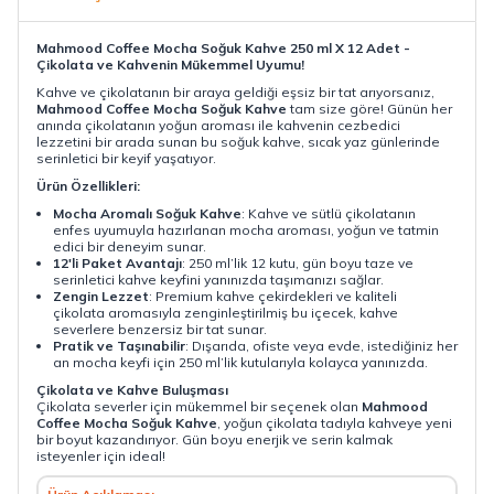
Mahmood Coffee Mocha Soğuk Kahve 250 ml X 12 Adet -
Çikolata ve Kahvenin Mükemmel Uyumu!
Kahve ve çikolatanın bir araya geldiği eşsiz bir tat arıyorsanız,
Mahmood Coffee Mocha Soğuk Kahve
tam size göre! Günün her
anında çikolatanın yoğun aroması ile kahvenin cezbedici
lezzetini bir arada sunan bu soğuk kahve, sıcak yaz günlerinde
serinletici bir keyif yaşatıyor.
Ürün Özellikleri:
Mocha Aromalı Soğuk Kahve
: Kahve ve sütlü çikolatanın
enfes uyumuyla hazırlanan mocha aroması, yoğun ve tatmin
edici bir deneyim sunar.
12'li Paket Avantajı
: 250 ml’lik 12 kutu, gün boyu taze ve
serinletici kahve keyfini yanınızda taşımanızı sağlar.
Zengin Lezzet
: Premium kahve çekirdekleri ve kaliteli
çikolata aromasıyla zenginleştirilmiş bu içecek, kahve
severlere benzersiz bir tat sunar.
Pratik ve Taşınabilir
: Dışarıda, ofiste veya evde, istediğiniz her
an mocha keyfi için 250 ml’lik kutularıyla kolayca yanınızda.
Çikolata ve Kahve Buluşması
Çikolata severler için mükemmel bir seçenek olan
Mahmood
Coffee Mocha Soğuk Kahve
, yoğun çikolata tadıyla kahveye yeni
bir boyut kazandırıyor. Gün boyu enerjik ve serin kalmak
isteyenler için ideal!