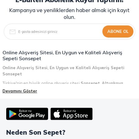
Kampanya ve yeniliklerden haber almak için kayıt
olun.
ABONE OL
Online Alışveriş Sitesi, En Uygun ve Kaliteli Alışveriş
Sepeti Sonsepet
Online Alışveriş Sitesi, En Uygun ve Kaliteli Alışveriş Sepeti
Sonsepet
Türkiye'nin en büyük online alışveriş sitesi
Sonsepet
,
Altunkaya
Holding
güvencesiyle hizmet vermektedir! Sonsepet, online alışveriş
Devamını Göster
deneyiminizi en üst seviyeye çıkarmak için her detayı düşünür. Geniş
ürün yelpazesi, uygun fiyatlar, kaliteli ürünler, kolay iade ve değişim, hızlı
teslimat ve güvenli ödeme seçenekleriyle, alışveriş yaparken
zamanınızı ve paranızı en verimli şekilde kullanırsınız.
Şimdi Sonsepet'i keşfedin ve alışverişin keyfini çıkarın!
Neden Son Sepet?
Mahmood Coffee ile Kahve Keyfinizi Sonsepet'te Yaşayın!