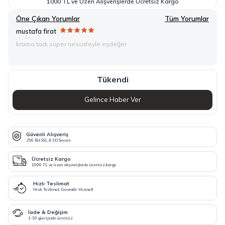
1000 TL ve Üzeri Alışverişlerde Ücretsiz Kargo
Öne Çıkan Yorumlar
Tüm Yorumlar
mustafa firat
krama tadı süper nescafeyle eşdeğer
Tükendi
Gelince Haber Ver
Güvenli Alışveriş
256 Bit SSL & 3D Secure
Ücretsiz Kargo
1000 TL ve üzeri alışverişlerde ücretsiz kargo
Hızlı Teslimat
Hızlı Teslimat, Güvenilir Hizmet!
İade & Değişim
1-30 gün içinde ücretsiz