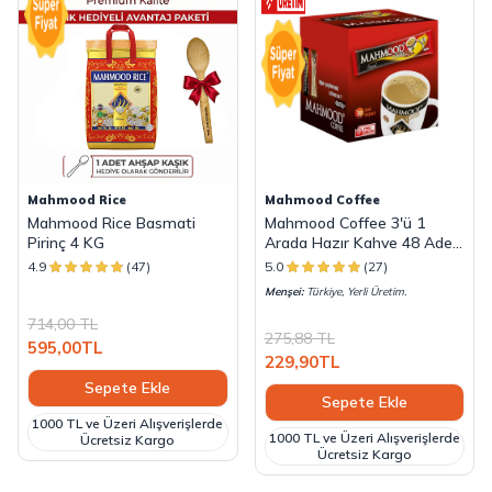
Mahmood Rice
Mahmood Coffee
Mahmood Rice Basmati
Mahmood Coffee 3'ü 1
Pirinç 4 KG
Arada Hazır Kahve 48 Adet
x 18 G
4.9
(47)
5.0
(27)
Menşei:
Türkiye, Yerli Üretim.
714,00
TL
275,88
TL
595,00
TL
229,90
TL
Sepete Ekle
Sepete Ekle
1000 TL ve Üzeri Alışverişlerde
1000 TL ve Üzeri Alışverişlerde
Ücretsiz Kargo
Ücretsiz Kargo