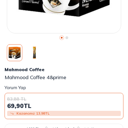
Mahmood Coffee
Mahmood Coffee 4&prime
Yorum Yap
83,88
TL
69,90
TL
Kazancınız
13,98
TL