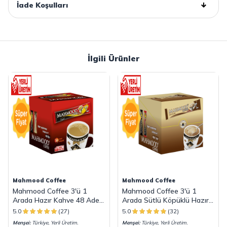
İade Koşulları
İlgili Ürünler
Mahmood Coffee
Mahmood Coffee
Mahmood Coffee 3'ü 1
Mahmood Coffee 3'ü 1
Arada Hazır Kahve 48 Adet
Arada Sütlü Köpüklü Hazır
x 18 G
Kahve 48 Adet x 17,4 G
5.0
(27)
5.0
(32)
Menşei:
Türkiye, Yerli Üretim.
Menşei:
Türkiye, Yerli Üretim.