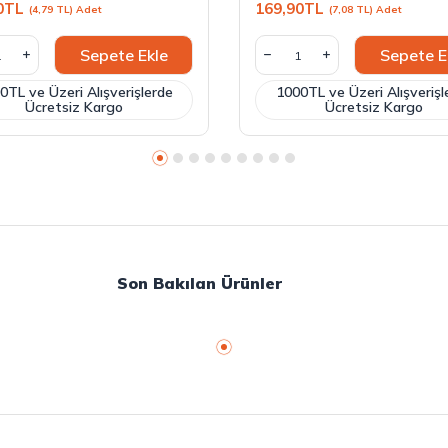
0
TL
169,90
TL
(4,79 TL) Adet
(7,08 TL) Adet
Sepete Ekle
Sepete E
0TL ve Üzeri Alışverişlerde
1000TL ve Üzeri Alışverişl
Ücretsiz Kargo
Ücretsiz Kargo
Son Bakılan Ürünler