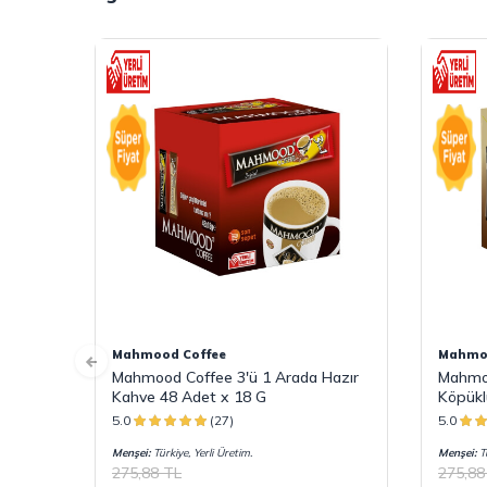
Mahmood Coffee
Mahmoo
Mahmood Coffee 3'ü 1 Arada Hazır
Mahmoo
Kahve 48 Adet x 18 G
Köpükl
G
5.0
(27)
5.0
Menşei:
Türkiye, Yerli Üretim.
Menşei:
Tü
275,88
TL
275,88