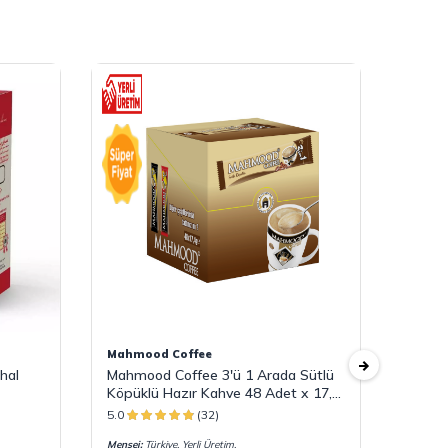
Mahmood Coffee
Mahmo
hal
Mahmood Coffee 3'ü 1 Arada Sütlü
Mahmo
Köpüklü Hazır Kahve 48 Adet x 17,4
48 Ad
G
5.0
(32)
5.0
Menşei:
Türkiye, Yerli Üretim.
Menşei: T