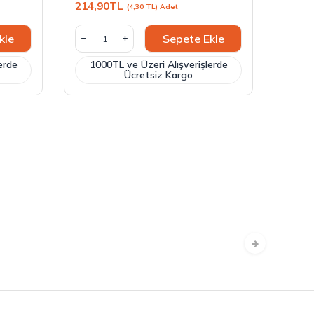
214,90
TL
214,9
(4,30 TL) Adet
kle
Sepete Ekle
erde
1000TL ve Üzeri Alışverişlerde
100
Ücretsiz Kargo