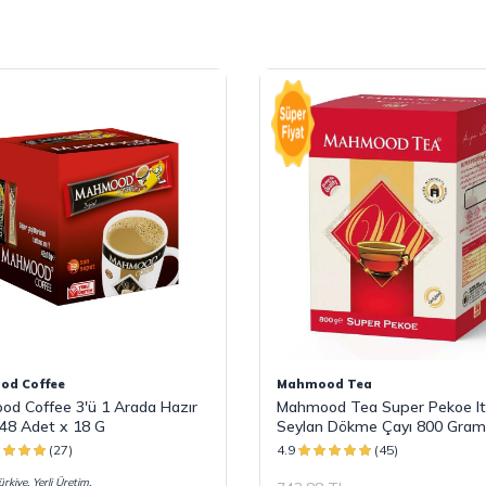
d Coffee
Mahmood Tea
d Coffee 3'ü 1 Arada Hazır
Mahmood Tea Super Pekoe It
48 Adet x 18 G
Seylan Dökme Çayı 800 Gram
(27)
4.9
(45)
rkiye, Yerli Üretim.