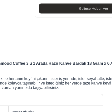
Gelince Haber Ver
mood Coffee 3 ü 1 Arada Hazır Kahve Bardak 18 Gram x 6 
her anın keyfini çıkarın! İster iş yerinde, ister seyahatte, ister
yesinde kolayca taşınabilir ve istediğiniz her yerde taze kahve ke
r zaman yanınızda taşıyabilirsiniz.
Hazır Kahveler