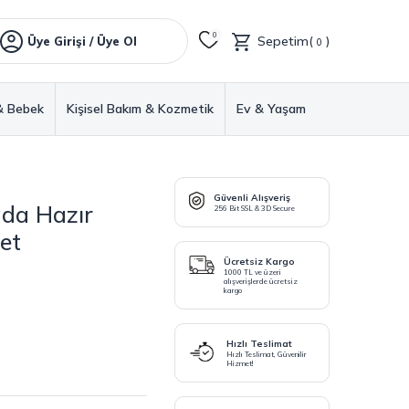
0
Sepetim(
)
Üye Girişi / Üye Ol
0
& Bebek
Kişisel Bakım & Kozmetik
Ev & Yaşam
Güvenli Alışveriş
da Hazır
256 Bit SSL & 3D Secure
et
Ücretsiz Kargo
1000 TL ve üzeri
alışverişlerde ücretsiz
kargo
Hızlı Teslimat
Hızlı Teslimat, Güvenilir
Hizmet!