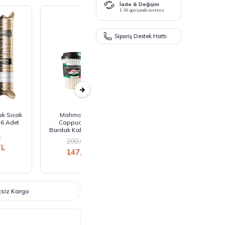
İade & Değişim
1-30 gün içinde ücretsiz
Sipariş Destek Hattı
k Sıcak
Mahmood Coffee
Mahmood Coffee Gold
 6 Adet
Cappuccino Hazır
Granül Hazır Bardak
Bardak Kahve 25 Gram x
Kahve 2 Gram x 6 Adet
L
6 Adet
200,68
TL
177,48
TL
L
147,90
TL
147,90
TL
etsiz Kargo