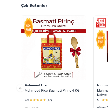
Çok Satanlar
Mahmood Rice
Mahmoo
Mahmood Rice Basmati Pirinç 4 KG
Mahmoo
Kahve 
4.9
(47)
5.0
Menşei:
Tü