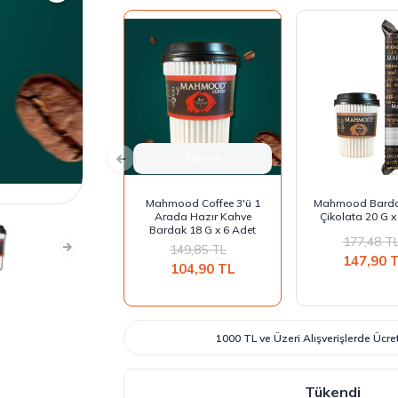
Tükendi
Mahmood Coffee 3'ü 1
Mahmood Barda
Arada Hazır Kahve
Çikolata 20 G x
Bardak 18 G x 6 Adet
177,48
T
149,85
TL
147,90
T
104,90
TL
1000 TL ve Üzeri Alışverişlerde Ücr
Tükendi