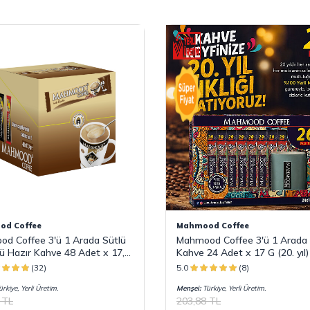
d Coffee
Mahmood Coffee
d Coffee 3'ü 1 Arada Sütlü
Mahmood Coffee 3'ü 1 Arada 
ü Hazır Kahve 48 Adet x 17,4
Kahve 24 Adet x 17 G (20. yıl)
(32)
5.0
(8)
rkiye, Yerli Üretim.
Menşei:
Türkiye, Yerli Üretim.
TL
203,88
TL