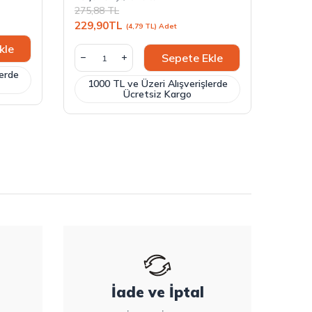
275,88
TL
300,4
229,90
TL
(4,79 TL) Adet
219,9
kle
Sepete Ekle
lerde
1000 TL ve Üzeri Alışverişlerde
100
Ücretsiz Kargo
İade ve İptal