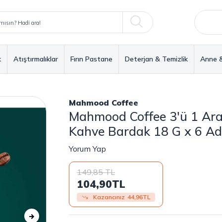
k
Atıştırmalıklar
Fırın Pastane
Deterjan & Temizlik
Anne 
Mahmood Coffee
Mahmood Coffee 3'ü 1 Ara
Kahve Bardak 18 G x 6 Ad
Yorum Yap
149,85
TL
104,90
TL
Kazancınız
44,96
TL