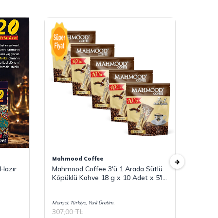
Mahmood Coffee
Mahmo
Hazır
Mahmood Coffee 3'ü 1 Arada Sütlü
Mahmo
Köpüklü Kahve 18 g x 10 Adet x 5'li
18 g x
Paket
Menşei: Türkiye, Yerli Üretim.
Menşei: T
307,00
TL
307,0