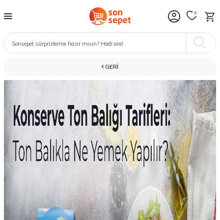
0
GERI