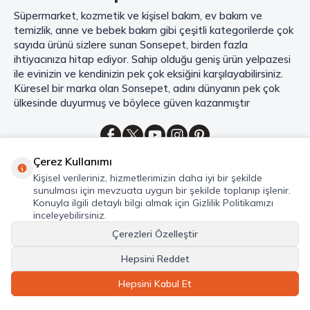
Süpermarket, kozmetik ve kişisel bakım, ev bakım ve
Mahmood Coffee
markasının eşsiz lezzetleriyle tanışın ve kahve
temizlik, anne ve bebek bakım gibi çeşitli kategorilerde çok
keyfinizi doruklara çıkarın. Filtre ve çekirdek kahve, kapsül kahve,
granül kahve, gold kahve, klasik kahve ve Türk kahvesi gibi birbirinden
sayıda ürünü sizlere sunan Sonsepet, birden fazla
lezzetli seçenekler arasından favorinizi seçin. Eğer pratik ve hızlı bir
ihtiyacınıza hitap ediyor. Sahip olduğu geniş ürün yelpazesi
kahve arıyorsanız, hazır Türk kahvesi ve cappuccino gibi seçenekler de
ile evinizin ve kendinizin pek çok eksiğini karşılayabilirsiniz.
sizleri bekliyor. Sıcak çikolata ve kahve kreması ile kahve keyfinize
Küresel bir marka olan Sonsepet, adını dünyanın pek çok
lezzet katabilirsiniz. Kahve tutkunlarının vazgeçilmezi olan bu ürünler,
ülkesinde duyurmuş ve böylece güven kazanmıştır
Sonsepet güvencesiyle sizleri bekliyor. Haydi, kahve tutkusunu yeniden
keşfedin ve kahve keyfinizi doyasıya yaşayın!
Mahmood Tea: Çay Keyfinizi En İyi Şekilde Yaşayın!
Çerez Kullanımı
Çayın büyülü dünyasına hoş geldiniz! Sonsepet, çay tutkunlarının
Kategoriler
Kişisel verileriniz, hizmetlerimizin daha iyi bir şekilde
hayallerini süsleyen
Mahmood Tea
çeşitlerini sizlerle buluşturuyor.
sunulması için mevzuata uygun bir şekilde toplanıp işlenir.
Seylan Çayı'nın benzersiz lezzetiyle tanışın ve çay demlemenin tadını
Hızlı Erişim
Konuyla ilgili detaylı bilgi almak için Gizlilik Politikamızı
baştan yaşayın. Dökme çayın gizemli aroması ve sallama çayın taze
inceleyebilirsiniz.
Hakkımızda
ferahlığı arasında kaybolmaya ne dersiniz?
Çerezleri Özelleştir
Marka denildiğinde akla gelen ilk isim olan
Mahmood Tea
ile kalite ve
Hepsini Reddet
lezzetin bir arada yaşayın. Sonsepet'in çay dünyasında her bir yaprak,
© Sonsepet 2026 -Tüm Hakları Saklıdır.
size özeldir. En taze çay yaprakları, en güzel demleme teknikleri ve en
Hepsini Kabul Et
zarif sunumlarla çay keyfinizi doruklara taşıyabilirsiniz.. Şimdi,
Sonsepet'in çay kategorisini keşfe çıkın ve çayın büyülü dünyasında