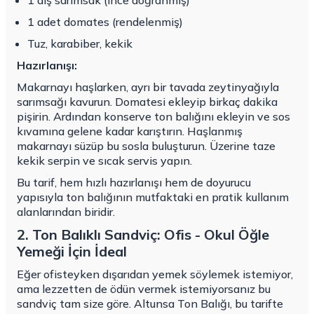
1 diş sarımsak (ince doğranmış)
1 adet domates (rendelenmiş)
Tuz, karabiber, kekik
Hazırlanışı:
Makarnayı haşlarken, ayrı bir tavada zeytinyağıyla
sarımsağı kavurun. Domatesi ekleyip birkaç dakika
pişirin. Ardından konserve ton balığını ekleyin ve sos
kıvamına gelene kadar karıştırın. Haşlanmış
makarnayı süzüp bu sosla buluşturun. Üzerine taze
kekik serpin ve sıcak servis yapın.
Bu tarif, hem hızlı hazırlanışı hem de doyurucu
yapısıyla ton balığının mutfaktaki en pratik kullanım
alanlarından biridir.
2. Ton Balıklı Sandviç: Ofis - Okul Öğle
Yemeği İçin İdeal
Eğer ofisteyken dışarıdan yemek söylemek istemiyor,
ama lezzetten de ödün vermek istemiyorsanız bu
sandviç tam size göre. Altunsa Ton Balığı, bu tarifte