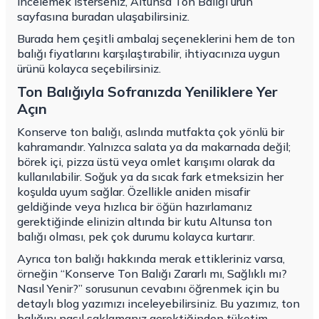
incelemek isterseniz,
Altunsa Ton Balığı ürün
sayfasına buradan ulaşabilirsiniz
.
Burada hem çeşitli ambalaj seçeneklerini hem de ton
balığı fiyatlarını karşılaştırabilir, ihtiyacınıza uygun
ürünü kolayca seçebilirsiniz.
Ton Balığıyla Sofranızda Yeniliklere Yer
Açın
Konserve ton balığı, aslında mutfakta çok yönlü bir
kahramandır. Yalnızca salata ya da makarnada değil;
börek içi, pizza üstü veya omlet karışımı olarak da
kullanılabilir. Soğuk ya da sıcak fark etmeksizin her
koşulda uyum sağlar. Özellikle aniden misafir
geldiğinde veya hızlıca bir öğün hazırlamanız
gerektiğinde elinizin altında bir kutu Altunsa ton
balığı olması, pek çok durumu kolayca kurtarır.
Ayrıca ton balığı hakkında merak ettikleriniz varsa,
örneğin “Konserve Ton Balığı Zararlı mı, Sağlıklı mı?
Nasıl Yenir?” sorusunun cevabını öğrenmek için
bu
detaylı blog yazımızı inceleyebilirsiniz
. Bu yazımız, ton
balığını nasıl saklamanız gerektiğinden tüketim