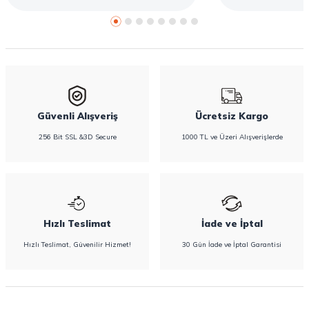
konfor sağlarken sızıntı riskini de azaltır. Bu
rehberde hijyenik ped çeşitleri, seçim kriterleri
ve Confy Lady hijyenik pedlerin sunduğu
koruma özellikleri hakkında bilgi
bulabilirsiniz.
Güvenli Alışveriş
Ücretsiz Kargo
256 Bit SSL &3D Secure
1000 TL ve Üzeri Alışverişlerde
Hızlı Teslimat
İade ve İptal
Hızlı Teslimat, Güvenilir Hizmet!
30 Gün İade ve İptal Garantisi