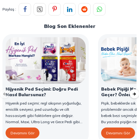
Paylaş :
Blog Son Eklenenler
Hijyenik Ped Seçimi: Doğru Pedi
Bebek Pişiği Ned
Nasıl Bulursunuz?
Geçer? Önleme v
Hijyenik ped seçimi; regl akışının yoğunluğu,
Pişik, bebeklerde sık g
emicilik seviyesi, ped uzunluğu ve cilt
problemidir ancak d
hassasiyeti gibi faktörlere göre değişir.
bebek bezi seçimiyle 
Normal, Maxi, Ultra Long ve Gece Pedi gibi
Bu yazıda pişiğin ned
farklı seçenekler, farklı ihtiyaçlara yönelik
yöntemlerini ve Confy
Devamını Gör
Devamını Gör
koruma sunar. Doğru ped seçimi gün boyu
karşı destekleyici özell