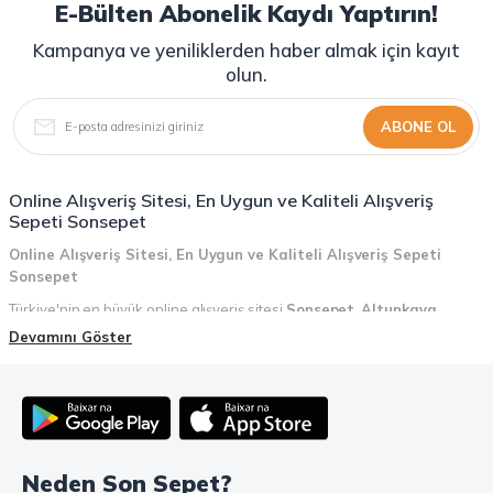
E-Bülten Abonelik Kaydı Yaptırın!
Kampanya ve yeniliklerden haber almak için kayıt
olun.
ABONE OL
Online Alışveriş Sitesi, En Uygun ve Kaliteli Alışveriş
Sepeti Sonsepet
Online Alışveriş Sitesi, En Uygun ve Kaliteli Alışveriş Sepeti
Sonsepet
Türkiye'nin en büyük online alışveriş sitesi
Sonsepet
,
Altunkaya
Holding
güvencesiyle hizmet vermektedir! Sonsepet, online alışveriş
Devamını Göster
deneyiminizi en üst seviyeye çıkarmak için her detayı düşünür. Geniş
ürün yelpazesi, uygun fiyatlar, kaliteli ürünler, kolay iade ve değişim, hızlı
teslimat ve güvenli ödeme seçenekleriyle, alışveriş yaparken
zamanınızı ve paranızı en verimli şekilde kullanırsınız.
Şimdi Sonsepet'i keşfedin ve alışverişin keyfini çıkarın!
Neden Son Sepet?
Mahmood Coffee ile Kahve Keyfinizi Sonsepet'te Yaşayın!