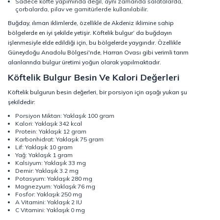
Sadece köfte yapımında değil, aynı zamanda salatalarda,
çorbalarda, pilav ve garnitürlerde kullanılabilir.
Buğday, ılıman iklimlerde, özellikle de Akdeniz iklimine sahip
bölgelerde en iyi şekilde yetişir. Köftelik bulgur’ da buğdayın
işlenmesiyle elde edildiği için, bu bölgelerde yaygındır. Özellikle
Güneydoğu Anadolu Bölgesi'nde, Harran Ovası gibi verimli tarım
alanlarında bulgur üretimi yoğun olarak yapılmaktadır.
Köftelik Bulgur Besin Ve Kalori Değerleri
Köftelik bulgurun besin değerleri, bir porsiyon için aşağı yukarı şu
şekildedir:
Porsiyon Miktarı: Yaklaşık 100 gram
Kalori: Yaklaşık 342 kcal
Protein: Yaklaşık 12 gram
Karbonhidrat: Yaklaşık 75 gram
Lif: Yaklaşık 10 gram
Yağ: Yaklaşık 1 gram
Kalsiyum: Yaklaşık 33 mg
Demir: Yaklaşık 3.2 mg
Potasyum: Yaklaşık 280 mg
Magnezyum: Yaklaşık 76 mg
Fosfor: Yaklaşık 250 mg
A Vitamini: Yaklaşık 2 IU
C Vitamini: Yaklaşık 0 mg