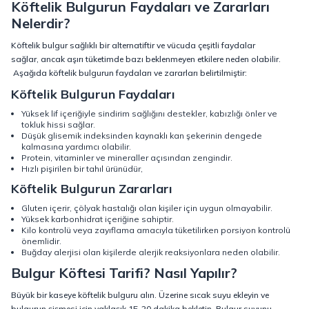
Köftelik Bulgurun Faydaları ve Zararları
Nelerdir?
Köftelik bulgur sağlıklı bir alternatiftir ve vücuda çeşitli faydalar
sağlar, ancak aşırı tüketimde bazı beklenmeyen etkilere neden olabilir.
Aşağıda köftelik bulgurun faydaları ve zararları belirtilmiştir:
Köftelik Bulgurun Faydaları
Yüksek lif içeriğiyle sindirim sağlığını destekler, kabızlığı önler ve
tokluk hissi sağlar.
Düşük glisemik indeksinden kaynaklı kan şekerinin dengede
kalmasına yardımcı olabilir.
Protein, vitaminler ve mineraller açısından zengindir.
Hızlı pişirilen bir tahıl ürünüdür,
Köftelik Bulgurun Zararları
Gluten içerir, çölyak hastalığı olan kişiler için uygun olmayabilir.
Yüksek karbonhidrat içeriğine sahiptir.
Kilo kontrolü veya zayıflama amacıyla tüketilirken porsiyon kontrolü
önemlidir.
Buğday alerjisi olan kişilerde alerjik reaksiyonlara neden olabilir.
Bulgur Köftesi Tarifi? Nasıl Yapılır?
Büyük bir kaseye köftelik bulguru alın. Üzerine sıcak suyu ekleyin ve
bulgurun şişmesi için yaklaşık 15-20 dakika bekletin. Bulgur suyunu