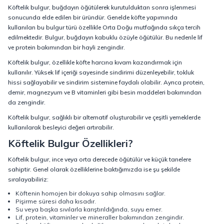
Köftelik bulgur, buğdayın öğütülerek kurutulduktan sonra işlenmesi
sonucunda elde edilen bir üründür. Genelde köfte yapımında
kullanılan bu bulgur türü özellikle Orta Doğu mutfağında sıkça tercih
edilmektedir. Bulgur, buğdayın kabuklu özüyle öğütülür. Bu nedenle lif
ve protein bakımından bir hayli zengindir.
Köftelik bulgur, özellikle köfte harcına kıvam kazandırmak için
kullanılır. Yüksek lif içeriği sayesinde sindirimi düzenleyebilir, tokluk
hissi sağlayabilir ve sindirim sistemine faydalı olabilir. Ayrıca protein,
demir, magnezyum ve B vitaminleri gibi besin maddeleri bakımından
da zengindir.
Köftelik bulgur, sağlıklı bir alternatif oluşturabilir ve çeşitli yemeklerde
kullanılarak besleyici değeri artırabilir.
Köftelik Bulgur Özellikleri?
Köftelik bulgur, ince veya orta derecede öğütülür ve küçük tanelere
sahiptir. Genel olarak özelliklerine baktığımızda ise şu şekilde
sıralayabiliriz:
Köftenin homojen bir dokuya sahip olmasını sağlar.
Pişirme süresi daha kısadır.
Su veya başka sıvılarla karıştırıldığında, suyu emer.
Lif, protein, vitaminler ve mineraller bakımından zengindir.