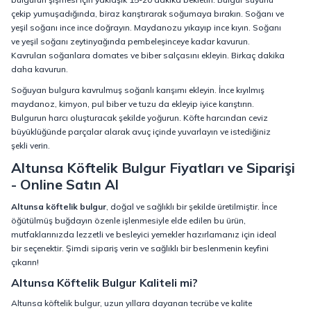
çekip yumuşadığında, biraz karıştırarak soğumaya bırakın. Soğanı ve
yeşil soğanı ince ince doğrayın. Maydanozu yıkayıp ince kıyın. Soğanı
ve yeşil soğanı zeytinyağında pembeleşinceye kadar kavurun.
Kavrulan soğanlara domates ve biber salçasını ekleyin. Birkaç dakika
daha kavurun.
Soğuyan bulgura kavrulmuş soğanlı karışımı ekleyin. İnce kıyılmış
maydanoz, kimyon, pul biber ve tuzu da ekleyip iyice karıştırın.
Bulgurun harcı oluşturacak şekilde yoğurun. Köfte harcından ceviz
büyüklüğünde parçalar alarak avuç içinde yuvarlayın ve istediğiniz
şekli verin.
Altunsa Köftelik Bulgur Fiyatları ve Siparişi
- Online Satın Al
Altunsa köftelik bulgur
, doğal ve sağlıklı bir şekilde üretilmiştir. İnce
öğütülmüş buğdayın özenle işlenmesiyle elde edilen bu ürün,
mutfaklarınızda lezzetli ve besleyici yemekler hazırlamanız için ideal
bir seçenektir. Şimdi sipariş verin ve sağlıklı bir beslenmenin keyfini
çıkarın!
Altunsa Köftelik Bulgur Kaliteli mi?
Altunsa köftelik bulgur, uzun yıllara dayanan tecrübe ve kalite