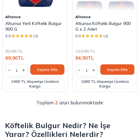
Altunsa
Altunsa
Altunsa Yerli Köftelik Bulgur
Altunsa Köftelik Bulgur 900
900 G
G x 2 Adet
5.0
(1)
5.0
(1)
83,88
TL
113,88
TL
69,90
TL
94,90
TL
Sepete Ekle
Sepete Ekle
1000 TL Alışverişe Ücretsiz
1000 TL Alışverişe Ücretsiz
Kargo
Kargo
Toplam
2
ürün bulunmaktadır.
Köftelik Bulgur Nedir? Ne İşe
Yarar? Özellikleri Nelerdir?