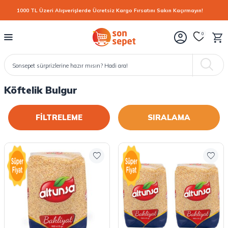
1000 TL Üzeri Alışverişlerde Ücretsiz Kargo Fırsatını Sakın Kaçırmayın!
0
Köftelik Bulgur
FİLTRELEME