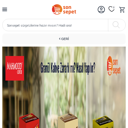
0
GERI