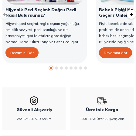
Hijyenik Ped Seçimi: Doğru Pedi
Bebek Pişiği Ned
Nasıl Bulursunuz?
Geçer? Önleme v
Hijyenik ped seçimi; regl akışının yoğunluğu,
Pişik, bebeklerde sık g
emicilik seviyesi, ped uzunluğu ve cilt
problemidir ancak d
hassasiyeti gibi faktörlere göre değişir.
bebek bezi seçimiyle 
Normal, Maxi, Ultra Long ve Gece Pedi gibi
Bu yazıda pişiğin ned
farklı seçenekler, farklı ihtiyaçlara yönelik
yöntemlerini ve Confy
Devamını Gör
Devamını Gör
koruma sunar. Doğru ped seçimi gün boyu
karşı destekleyici özell
konfor sağlarken sızıntı riskini de azaltır. Bu
rehberde hijyenik ped çeşitleri, seçim kriterleri
ve Confy Lady hijyenik pedlerin sunduğu
koruma özellikleri hakkında bilgi
bulabilirsiniz.
Güvenli Alışveriş
Ücretsiz Kargo
256 Bit SSL &3D Secure
1000 TL ve Üzeri Alışverişlerde