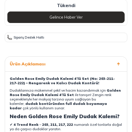
Tükendi
Gelince Haber Ver
Sipariş Destek Hattı
Ürün Açıklaması
Golden Rose Emily Dudak Kalemi 4’lü Set (No: 203-211-
217-222) – Rengarenk ve Kalıcı Dudak Kontürü!
Dudaklarınıza mükemmel şekil ve hacim kazandırmak için
Golden
Rose Emily Dudak Kalemi 4’lü Set
ile tanışın! Zengin renk
seçenekleriyle her makyaj tarzına uyum sağlayan bu
kalemler,
dudak kontüründen full dudak boyamaya
kadar
çok yönlü kullanım sunar.
Neden Golden Rose Emily Dudak Kalemi?
✔
4 Trend Renk
–
203, 211, 217, 222
numaralı özel tonlarla doğal
ya da çarpıcı dudaklar yaratın.