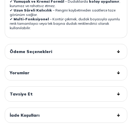
✔
Yumuşak ve Kremsi Formül
– Dudaklarda
kolay uygulanır
,
kurumaz ve rahatsız etmez.
✔
Uzun Süreli Kalıcılık
– Rengini kaybetmeden saatlerce taze
görünüm sağlar.
✔
Multi-Fonksiyonel
– Kontür çekmek, dudak boyasıyla uyumlu
renk tamamlayıcı veya tek başına dudak renklendirici olarak
kullanılabilir.
Ödeme Seçenekleri
Yorumlar
Tavsiye Et
İade Koşulları