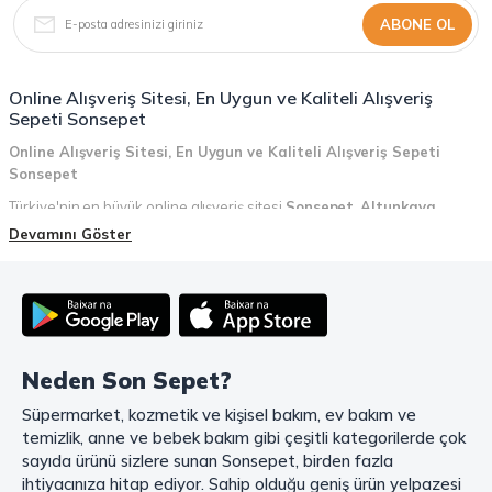
ABONE OL
Online Alışveriş Sitesi, En Uygun ve Kaliteli Alışveriş
Sepeti Sonsepet
Online Alışveriş Sitesi, En Uygun ve Kaliteli Alışveriş Sepeti
Sonsepet
Türkiye'nin en büyük online alışveriş sitesi
Sonsepet
,
Altunkaya
Holding
güvencesiyle hizmet vermektedir! Sonsepet, online alışveriş
Devamını Göster
deneyiminizi en üst seviyeye çıkarmak için her detayı düşünür. Geniş
ürün yelpazesi, uygun fiyatlar, kaliteli ürünler, kolay iade ve değişim, hızlı
teslimat ve güvenli ödeme seçenekleriyle, alışveriş yaparken
zamanınızı ve paranızı en verimli şekilde kullanırsınız.
Şimdi Sonsepet'i keşfedin ve alışverişin keyfini çıkarın!
Neden Son Sepet?
Mahmood Coffee ile Kahve Keyfinizi Sonsepet'te Yaşayın!
Süpermarket, kozmetik ve kişisel bakım, ev bakım ve
Mahmood Coffee
markasının eşsiz lezzetleriyle tanışın ve kahve
temizlik, anne ve bebek bakım gibi çeşitli kategorilerde çok
keyfinizi doruklara çıkarın. Filtre ve çekirdek kahve, kapsül kahve,
granül kahve, gold kahve, klasik kahve ve Türk kahvesi gibi birbirinden
sayıda ürünü sizlere sunan Sonsepet, birden fazla
lezzetli seçenekler arasından favorinizi seçin. Eğer pratik ve hızlı bir
ihtiyacınıza hitap ediyor. Sahip olduğu geniş ürün yelpazesi