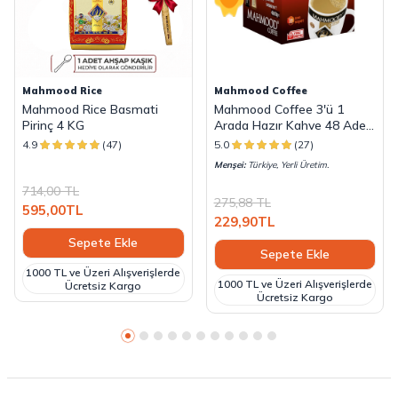
Mahmood Rice
Mahmood Coffee
Mahmood Rice Basmati
Mahmood Coffee 3'ü 1
Pirinç 4 KG
Arada Hazır Kahve 48 Adet
x 18 G
4.9
(47)
5.0
(27)
Menşei:
Türkiye, Yerli Üretim.
714,00
TL
275,88
TL
595,00
TL
229,90
TL
Sepete Ekle
Sepete Ekle
1000 TL ve Üzeri Alışverişlerde
1000 TL ve Üzeri Alışverişlerde
Ücretsiz Kargo
Ücretsiz Kargo