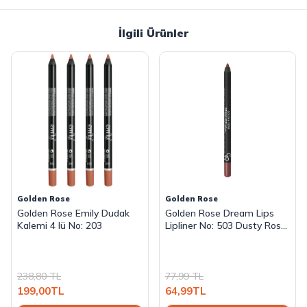
İlgili Ürünler
Golden Rose
Golden Rose
Golden Rose Emily Dudak
Golden Rose Dream Lips
Kalemi 4 lü No: 203
Lipliner No: 503 Dusty Rose
- Dudak Kalemi -
8691190391034
238,80
TL
77,99
TL
199,00
TL
64,99
TL