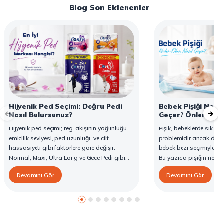
Blog Son Eklenenler
Hijyenik Ped Seçimi: Doğru Pedi
Bebek Pişiği Ned
Nasıl Bulursunuz?
Geçer? Önleme v
Hijyenik ped seçimi; regl akışının yoğunluğu,
Pişik, bebeklerde sık g
emicilik seviyesi, ped uzunluğu ve cilt
problemidir ancak d
hassasiyeti gibi faktörlere göre değişir.
bebek bezi seçimiyle 
Normal, Maxi, Ultra Long ve Gece Pedi gibi
Bu yazıda pişiğin ned
farklı seçenekler, farklı ihtiyaçlara yönelik
yöntemlerini ve Confy
Devamını Gör
Devamını Gör
koruma sunar. Doğru ped seçimi gün boyu
karşı destekleyici özell
konfor sağlarken sızıntı riskini de azaltır. Bu
rehberde hijyenik ped çeşitleri, seçim kriterleri
ve Confy Lady hijyenik pedlerin sunduğu
koruma özellikleri hakkında bilgi