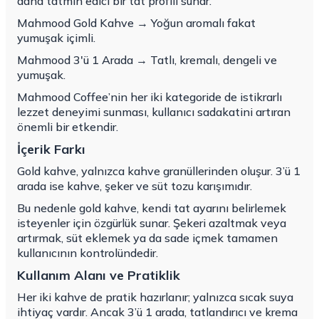
daha tatmin edici bir tat profili sunar.
Mahmood Gold Kahve
→ Yoğun aromalı fakat
yumuşak içimli.
Mahmood 3'ü 1 Arada
→ Tatlı, kremalı, dengeli ve
yumuşak.
Mahmood Coffee’nin her iki kategoride de istikrarlı
lezzet deneyimi sunması, kullanıcı sadakatini artıran
önemli bir etkendir.
İçerik Farkı
Gold kahve, yalnızca kahve granüllerinden oluşur. 3’ü 1
arada ise kahve, şeker ve süt tozu karışımıdır.
Bu nedenle gold kahve, kendi tat ayarını belirlemek
isteyenler için özgürlük sunar. Şekeri azaltmak veya
artırmak, süt eklemek ya da sade içmek tamamen
kullanıcının kontrolündedir.
Kullanım Alanı ve Pratiklik
Her iki kahve de pratik hazırlanır; yalnızca sıcak suya
ihtiyaç vardır. Ancak 3’ü 1 arada, tatlandırıcı ve krema