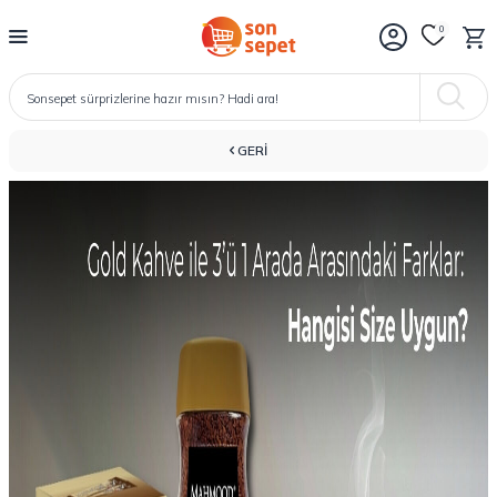
0
GERI