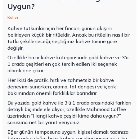
Uygun?
Kahve
Kahve tutkunları için her fincan, günün akışını
belirleyen küçük bir ritüeldir. Ancak bu ritüelin nasıl bir
tatla şekilleneceği, seçtiğiniz kahve türüne göre
değişir.
Özellikle hazır kahve kategorisinde gold kahve ve 3’ü
1 arada çeşitleri en çok tercih edilen iki seçenek
olarak öne çıkar.
Her ikisi de pratik, hızlı ve zahmetsiz bir kahve
deneyimi sunarken, aroma, tat dengesi ve içerik
bakımından önemli farklılıklar barındırır.
Bu yazıda, gold kahve ile 3’ü 1 arada arasındaki farkları
detaylı biçimde ele alıyor, özellikle Mahmood Coffee
üzerinden “Hangi kahve çeşidi kime daha uygun?”
sorusuna net bir yanıt veriyoruz.
Eğer günün temposuna uygun, kişisel damak tadınıza
hitap eden doğru hazır kahve çeşidini arıyorsanız, bu