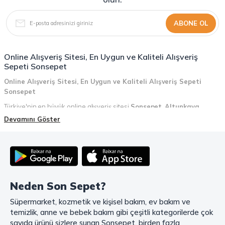
ABONE OL
Online Alışveriş Sitesi, En Uygun ve Kaliteli Alışveriş
Sepeti Sonsepet
Online Alışveriş Sitesi, En Uygun ve Kaliteli Alışveriş Sepeti
Sonsepet
Türkiye'nin en büyük online alışveriş sitesi
Sonsepet
,
Altunkaya
Holding
güvencesiyle hizmet vermektedir! Sonsepet, online alışveriş
Devamını Göster
deneyiminizi en üst seviyeye çıkarmak için her detayı düşünür. Geniş
ürün yelpazesi, uygun fiyatlar, kaliteli ürünler, kolay iade ve değişim, hızlı
teslimat ve güvenli ödeme seçenekleriyle, alışveriş yaparken
zamanınızı ve paranızı en verimli şekilde kullanırsınız.
Şimdi Sonsepet'i keşfedin ve alışverişin keyfini çıkarın!
Neden Son Sepet?
Mahmood Coffee ile Kahve Keyfinizi Sonsepet'te Yaşayın!
Süpermarket, kozmetik ve kişisel bakım, ev bakım ve
Mahmood Coffee
markasının eşsiz lezzetleriyle tanışın ve kahve
temizlik, anne ve bebek bakım gibi çeşitli kategorilerde çok
keyfinizi doruklara çıkarın. Filtre ve çekirdek kahve, kapsül kahve,
granül kahve, gold kahve, klasik kahve ve Türk kahvesi gibi birbirinden
sayıda ürünü sizlere sunan Sonsepet, birden fazla