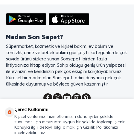
deneyiminizi en üst seviyeye çıkarmak için her detayı düşünür. Geniş
ürün yelpazesi, uygun fiyatlar, kaliteli ürünler, kolay iade ve değişim, hızlı
teslimat ve güvenli ödeme seçenekleriyle, alışveriş yaparken
zamanınızı ve paranızı en verimli şekilde kullanırsınız.
Şimdi Sonsepet'i keşfedin ve alışverişin keyfini çıkarın!
Neden Son Sepet?
Mahmood Coffee ile Kahve Keyfinizi Sonsepet'te Yaşayın!
Süpermarket, kozmetik ve kişisel bakım, ev bakım ve
Mahmood Coffee
markasının eşsiz lezzetleriyle tanışın ve kahve
temizlik, anne ve bebek bakım gibi çeşitli kategorilerde çok
keyfinizi doruklara çıkarın. Filtre ve çekirdek kahve, kapsül kahve,
granül kahve, gold kahve, klasik kahve ve Türk kahvesi gibi birbirinden
sayıda ürünü sizlere sunan Sonsepet, birden fazla
lezzetli seçenekler arasından favorinizi seçin. Eğer pratik ve hızlı bir
ihtiyacınıza hitap ediyor. Sahip olduğu geniş ürün yelpazesi
kahve arıyorsanız, hazır Türk kahvesi ve cappuccino gibi seçenekler de
ile evinizin ve kendinizin pek çok eksiğini karşılayabilirsiniz.
sizleri bekliyor. Sıcak çikolata ve kahve kreması ile kahve keyfinize
Küresel bir marka olan Sonsepet, adını dünyanın pek çok
lezzet katabilirsiniz. Kahve tutkunlarının vazgeçilmezi olan bu ürünler,
ülkesinde duyurmuş ve böylece güven kazanmıştır
Sonsepet güvencesiyle sizleri bekliyor. Haydi, kahve tutkusunu yeniden
keşfedin ve kahve keyfinizi doyasıya yaşayın!
Mahmood Tea: Çay Keyfinizi En İyi Şekilde Yaşayın!
Çerez Kullanımı
Çayın büyülü dünyasına hoş geldiniz! Sonsepet, çay tutkunlarının
Kategoriler
Kişisel verileriniz, hizmetlerimizin daha iyi bir şekilde
hayallerini süsleyen
Mahmood Tea
çeşitlerini sizlerle buluşturuyor.
sunulması için mevzuata uygun bir şekilde toplanıp işlenir.
Seylan Çayı'nın benzersiz lezzetiyle tanışın ve çay demlemenin tadını
Hızlı Erişim
Konuyla ilgili detaylı bilgi almak için Gizlilik Politikamızı
baştan yaşayın. Dökme çayın gizemli aroması ve sallama çayın taze
inceleyebilirsiniz.