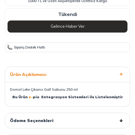
1000 TL ve Üzeri Alışverişlerde Ücretsiz Kargo
Tükendi
Gelince Haber Ver
Sipariş Destek Hattı
Ürün Açıklaması
Domol Leke Çıkarıcı Gall Sabunu 250 ml
Bu Ürün
e-
pio
Entegrasyon Sistemleri ile Listelenmiştir
Ödeme Seçenekleri