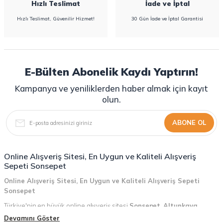
Hızlı Teslimat
İade ve İptal
Hızlı Teslimat, Güvenilir Hizmet!
30 Gün İade ve İptal Garantisi
E-Bülten Abonelik Kaydı Yaptırın!
Kampanya ve yeniliklerden haber almak için kayıt
olun.
ABONE OL
Online Alışveriş Sitesi, En Uygun ve Kaliteli Alışveriş
Sepeti Sonsepet
Online Alışveriş Sitesi, En Uygun ve Kaliteli Alışveriş Sepeti
Sonsepet
Türkiye'nin en büyük online alışveriş sitesi
Sonsepet
,
Altunkaya
Holding
güvencesiyle hizmet vermektedir! Sonsepet, online alışveriş
Devamını Göster