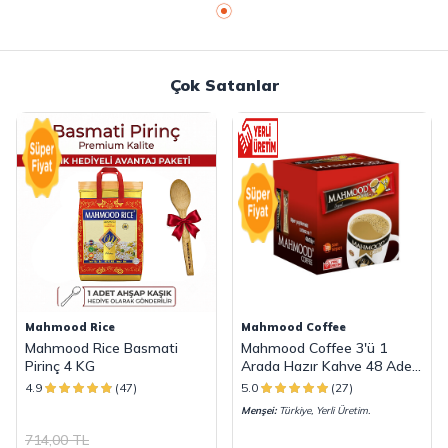
Çok Satanlar
Mahmood Rice
Mahmood Coffee
Mahmood Rice Basmati
Mahmood Coffee 3'ü 1
Pirinç 4 KG
Arada Hazır Kahve 48 Adet
x 18 G
4.9
(47)
5.0
(27)
Menşei:
Türkiye, Yerli Üretim.
714,00
TL