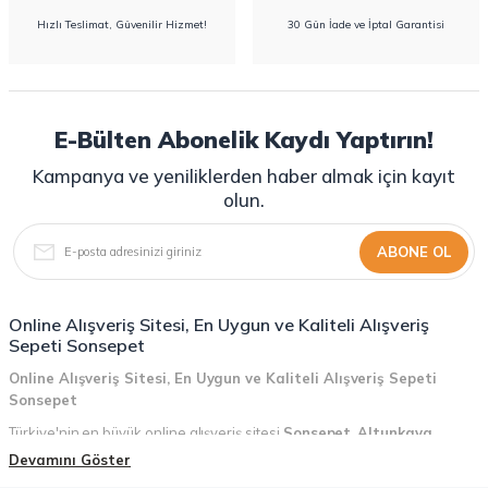
Hızlı Teslimat, Güvenilir Hizmet!
30 Gün İade ve İptal Garantisi
E-Bülten Abonelik Kaydı Yaptırın!
Kampanya ve yeniliklerden haber almak için kayıt
olun.
ABONE OL
Online Alışveriş Sitesi, En Uygun ve Kaliteli Alışveriş
Sepeti Sonsepet
Online Alışveriş Sitesi, En Uygun ve Kaliteli Alışveriş Sepeti
Sonsepet
Türkiye'nin en büyük online alışveriş sitesi
Sonsepet
,
Altunkaya
Holding
güvencesiyle hizmet vermektedir! Sonsepet, online alışveriş
Devamını Göster
deneyiminizi en üst seviyeye çıkarmak için her detayı düşünür. Geniş