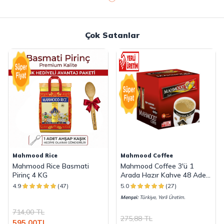
Çok Satanlar
Mahmood Rice
Mahmood Coffee
Mahmood Rice Basmati
Mahmood Coffee 3'ü 1
Pirinç 4 KG
Arada Hazır Kahve 48 Adet
x 18 G
4.9
(47)
5.0
(27)
Menşei:
Türkiye, Yerli Üretim.
714,00
TL
275,88
TL
595,00
TL