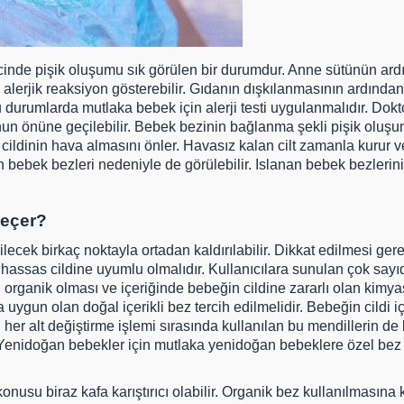
inde pişik oluşumu sık görülen bir durumdur. Anne sütünün ardın
alerjik reaksiyon gösterebilir. Gıdanın dışkılanmasının ardından
durumlarda mutlaka bebek için alerji testi uygulanmalıdır. Dok
n önüne geçilebilir. Bebek bezinin bağlanma şekli pişik oluşum
ildinin hava almasını önler. Havasız kalan cilt zamanla kurur v
 bebek bezleri nedeniyle de görülebilir. Islanan bebek bezlerini
Geçer?
ilecek birkaç noktayla ortadan kaldırılabilir. Dikkat edilmesi g
n hassas cildine uyumlu olmalıdır. Kullanıcılara sunulan çok sa
n organik olması ve içeriğinde bebeğin cildine zararlı olan kim
uygun olan doğal içerikli bez tercih edilmelidir. Bebeğin cildi i
 her alt değiştirme işlemi sırasında kullanılan bu mendillerin d
 Yenidoğan bebekler için mutlaka yenidoğan bebeklere özel bez 
usu biraz kafa karıştırıcı olabilir. Organik bez kullanılmasına 