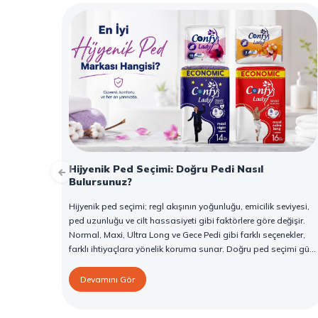
Hijyenik Ped Seçimi: Doğru Pedi Nasıl
Bulursunuz?
Hijyenik ped seçimi; regl akışının yoğunluğu, emicilik seviyesi,
ped uzunluğu ve cilt hassasiyeti gibi faktörlere göre değişir.
Normal, Maxi, Ultra Long ve Gece Pedi gibi farklı seçenekler,
farklı ihtiyaçlara yönelik koruma sunar. Doğru ped seçimi gün
boyu konfor sağlarken sızıntı riskini de azaltır. Bu rehberde
hijyenik ped çeşitleri, seçim kriterleri ve Confy Lady hijyenik
Devamını Gör
pedlerin sunduğu koruma özellikleri hakkında bilgi
bulabilirsiniz.