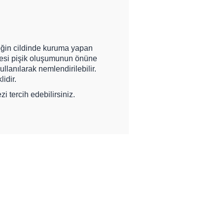
beğin cildinde kuruma yapan
enmesi pişik oluşumunun önüne
llanılarak nemlendirilebilir.
idir.
zi
tercih edebilirsiniz.