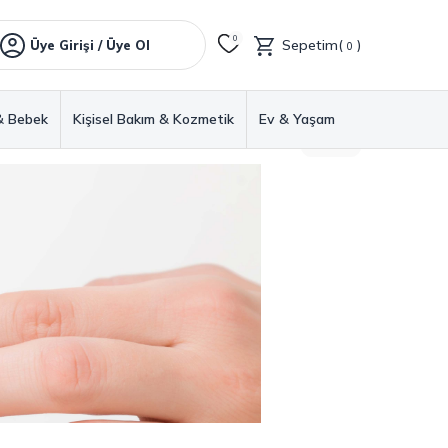
0
Sepetim(
)
Üye Girişi / Üye Ol
0
& Bebek
Kişisel Bakım & Kozmetik
Ev & Yaşam
GERI