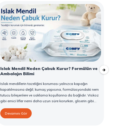
Islak Mendil Neden Çabuk Kurur? Formülün ve
Altuns
Ambalajın Bilimi
Tarif
Islak mendillerin tazeliğini koruması yalnızca kapağın
Altunsa
kapatılmasına değil; kumaş yapısına, formülasyondaki nem
fasulye
tutucu bileşenlere ve saklama koşullarına da bağlıdır. Viskoz
yemeğine
gibi emici lifler nemi daha uzun süre korurken, gliserin gibi
önemli b
humektanlar suyun buharlaşmasını yavaşlatır. Kapağın
ve zeng
doğru kapatılması hava girişini azaltırken, paketin serin ve
bir tat 
Devamını Gör
Deva
yatay şekilde saklanması kuruma riskini düşürür. Confy Islak
güvenle 
Mendil serisi, günlük kullanımda tazeliği korumaya yardımcı
Sonsepet