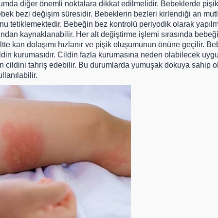
umda diğer önemli noktalara dikkat edilmelidir. Bebeklerde pi
ek bezi değişim süresidir. Bebeklerin bezleri kirlendiği an mutla
u tetiklemektedir. Bebeğin bez kontrolü periyodik olarak yapılm
dan kaynaklanabilir. Her alt değiştirme işlemi sırasında bebeğin
iltte kan dolaşımı hızlanır ve pişik oluşumunun önüne geçilir. Beb
din kurumasıdır. Cildin fazla kurumasına neden olabilecek uygu
in cildini tahriş edebilir. Bu durumlarda yumuşak dokuya sahip o
lanılabilir.