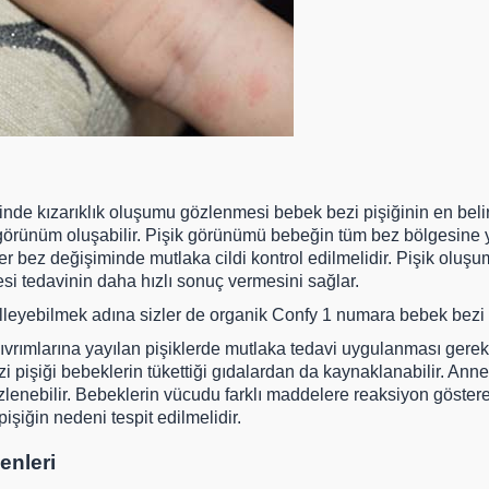
inde kızarıklık oluşumu gözlenmesi
bebek bezi
pişiğinin en beli
bir görünüm oluşabilir. Pişik görünümü bebeğin tüm bez bölgesine y
r bez değişiminde mutlaka cildi kontrol edilmelidir. Pişik oluş
esi tedavinin daha hızlı sonuç vermesini sağlar.
lleyebilmek adına sizler de organik
Confy 1 numara bebek bezi
ıvrımlarına yayılan pişiklerde mutlaka tedavi uygulanması gerek
 pişiği bebeklerin tükettiği gıdalardan da kaynaklanabilir. Ann
enebilir. Bebeklerin vücudu farklı maddelere reaksiyon gösterebi
şiğin nedeni tespit edilmelidir.
enleri