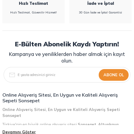
Hızlı Teslimat
İade ve İptal
Hızlı Teslimat, Güvenilir Hizmet!
30 Gün İade ve İptal Garantisi
E-Bülten Abonelik Kaydı Yaptırın!
Kampanya ve yeniliklerden haber almak için kayıt
olun.
ABONE OL
Online Alışveriş Sitesi, En Uygun ve Kaliteli Alışveriş
Sepeti Sonsepet
Online Alışveriş Sitesi, En Uygun ve Kaliteli Alışveriş Sepeti
Sonsepet
Türkiye'nin en büyük online alışveriş sitesi
Sonsepet
,
Altunkaya
Holding
güvencesiyle hizmet vermektedir! Sonsepet, online alışveriş
Devamını Göster