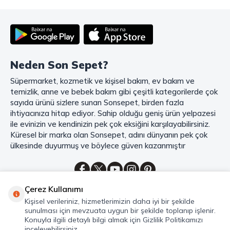
deneyiminizi en üst seviyeye çıkarmak için her detayı düşünür. Geniş
ürün yelpazesi, uygun fiyatlar, kaliteli ürünler, kolay iade ve değişim, hızlı
teslimat ve güvenli ödeme seçenekleriyle, alışveriş yaparken
zamanınızı ve paranızı en verimli şekilde kullanırsınız.
Şimdi Sonsepet'i keşfedin ve alışverişin keyfini çıkarın!
Neden Son Sepet?
Mahmood Coffee ile Kahve Keyfinizi Sonsepet'te Yaşayın!
Süpermarket, kozmetik ve kişisel bakım, ev bakım ve
Mahmood Coffee
markasının eşsiz lezzetleriyle tanışın ve kahve
temizlik, anne ve bebek bakım gibi çeşitli kategorilerde çok
keyfinizi doruklara çıkarın. Filtre ve çekirdek kahve, kapsül kahve,
granül kahve, gold kahve, klasik kahve ve Türk kahvesi gibi birbirinden
sayıda ürünü sizlere sunan Sonsepet, birden fazla
lezzetli seçenekler arasından favorinizi seçin. Eğer pratik ve hızlı bir
ihtiyacınıza hitap ediyor. Sahip olduğu geniş ürün yelpazesi
kahve arıyorsanız, hazır Türk kahvesi ve cappuccino gibi seçenekler de
ile evinizin ve kendinizin pek çok eksiğini karşılayabilirsiniz.
sizleri bekliyor. Sıcak çikolata ve kahve kreması ile kahve keyfinize
Küresel bir marka olan Sonsepet, adını dünyanın pek çok
lezzet katabilirsiniz. Kahve tutkunlarının vazgeçilmezi olan bu ürünler,
ülkesinde duyurmuş ve böylece güven kazanmıştır
Sonsepet güvencesiyle sizleri bekliyor. Haydi, kahve tutkusunu yeniden
keşfedin ve kahve keyfinizi doyasıya yaşayın!
Mahmood Tea: Çay Keyfinizi En İyi Şekilde Yaşayın!
Çerez Kullanımı
Çayın büyülü dünyasına hoş geldiniz! Sonsepet, çay tutkunlarının
Kategoriler
Kişisel verileriniz, hizmetlerimizin daha iyi bir şekilde
hayallerini süsleyen
Mahmood Tea
çeşitlerini sizlerle buluşturuyor.
sunulması için mevzuata uygun bir şekilde toplanıp işlenir.
Seylan Çayı'nın benzersiz lezzetiyle tanışın ve çay demlemenin tadını
Hızlı Erişim
Konuyla ilgili detaylı bilgi almak için Gizlilik Politikamızı
baştan yaşayın. Dökme çayın gizemli aroması ve sallama çayın taze
inceleyebilirsiniz.