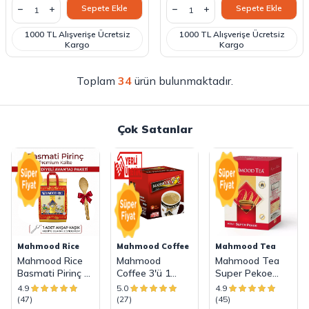
Sepete Ekle
Sepete Ekle
1000 TL Alışverişe Ücretsiz
1000 TL Alışverişe Ücretsiz
Kargo
Kargo
Toplam
34
ürün bulunmaktadır.
Çok Satanlar
Mahmood Rice
Mahmood Coffee
Mahmood Tea
Mahmood Rice
Mahmood
Mahmood Tea
Basmati Pirinç 4
Coffee 3'ü 1
Super Pekoe
KG
Arada Hazır
Ithal Seylan
4.9
5.0
4.9
Kahve 48 Adet x
Dökme Çayı 800
(47)
(27)
(45)