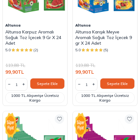
Altunsa
Altunsa
Altunsa Karpuz Aromalı
Altunsa Karışık Meyve
Soğuk Toz İçecek 9 Gr X 24
Aromalı Soğuk Toz İçecek 9
Adet
gr X 24 Adet
5.0
(2)
5.0
(5)
119,88
TL
119,88
TL
99,90
TL
99,90
TL
Sepete Ekle
Sepete Ekle
1000 TL Alışverişe Ücretsiz
1000 TL Alışverişe Ücretsiz
Kargo
Kargo