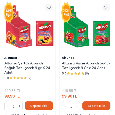
Altunsa
Altunsa
Altunsa Şeftali Aromalı
Altunsa Vişne Aromalı Soğuk
Soğuk Toz İçecek 9 gr X 24
Toz İçecek 9 Gr x 24 Adet
Adet
5.0
(9)
5.0
(2)
119,88
TL
119,88
TL
99,90
TL
99,90
TL
Sepete Ekle
Sepete Ekle