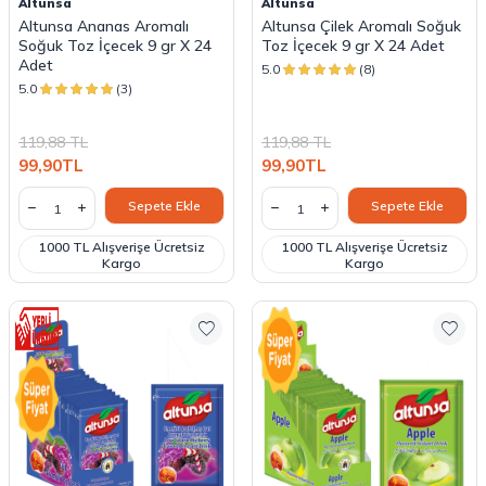
Altunsa
Altunsa
Altunsa Ananas Aromalı
Altunsa Çilek Aromalı Soğuk
Soğuk Toz İçecek 9 gr X 24
Toz İçecek 9 gr X 24 Adet
Adet
5.0
(8)
5.0
(3)
119,88
TL
119,88
TL
99,90
TL
99,90
TL
Sepete Ekle
Sepete Ekle
1000 TL Alışverişe Ücretsiz
1000 TL Alışverişe Ücretsiz
Kargo
Kargo