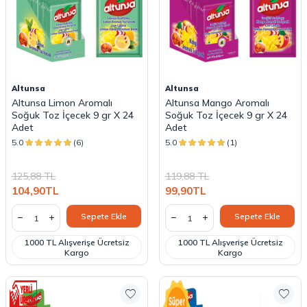
Altunsa
Altunsa
Altunsa Limon Aromalı
Altunsa Mango Aromalı
Soğuk Toz İçecek 9 gr X 24
Soğuk Toz İçecek 9 gr X 24
Adet
Adet
5.0
(6)
5.0
(1)
125,88
TL
119,88
TL
104,90
TL
99,90
TL
Sepete Ekle
Sepete Ekle
1000 TL Alışverişe Ücretsiz
1000 TL Alışverişe Ücretsiz
Kargo
Kargo