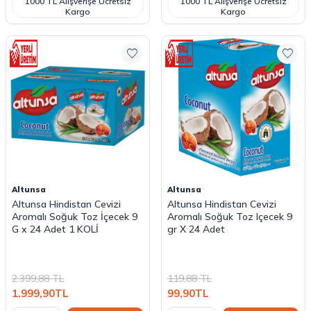
1000 TL Alışverişe Ücretsiz
1000 TL Alışverişe Ücretsiz
Kargo
Kargo
Altunsa
Altunsa
Altunsa Hindistan Cevizi
Altunsa Hindistan Cevizi
Aromalı Soğuk Toz İçecek 9
Aromalı Soğuk Toz Içecek 9
G x 24 Adet 1 KOLİ
gr X 24 Adet
2.399,88
TL
119,88
TL
1.999,90
TL
99,90
TL