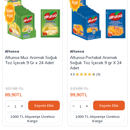
Altunsa
Altunsa
Altunsa Muz Aromalı Soğuk
Altunsa Portakal Aromalı
Toz İçecek 9 Gr x 24 Adet
Soğuk Toz İçecek 9 gr X 24
Adet
4.5
(9)
107,88
TL
119,88
TL
89,90
TL
99,90
TL
Sepete Ekle
Sepete Ekle
1000 TL Alışverişe Ücretsiz
1000 TL Alışverişe Ücretsiz
Kargo
Kargo