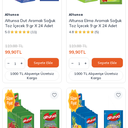
Altunsa
Altunsa
Altunsa Dut Aromalı Soğuk
Altunsa Elma Aromalı Soğuk
Toz İçecek 9 gr X 24 Adet
Toz İçecek 9 gr X 24 Adet
5.0
(11)
4.8
(5)
119,88
TL
119,88
TL
99,90
TL
99,90
TL
Sepete Ekle
Sepete Ekle
1000 TL Alışverişe Ücretsiz
1000 TL Alışverişe Ücretsiz
Kargo
Kargo