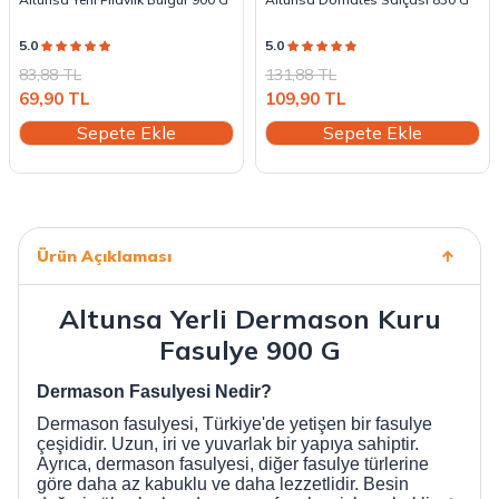
5.0
5.0
83,88
TL
131,88
TL
69,90
TL
109,90
TL
Sepete Ekle
Sepete Ekle
Ürün Açıklaması
Altunsa Yerli Dermason Kuru
Fasulye 900 G
Dermason Fasulyesi Nedir?
Dermason fasulyesi, Türkiye'de yetişen bir fasulye
çeşididir. Uzun, iri ve yuvarlak bir yapıya sahiptir.
Ayrıca, dermason fasulyesi, diğer fasulye türlerine
göre daha az kabuklu ve daha lezzetlidir. Besin