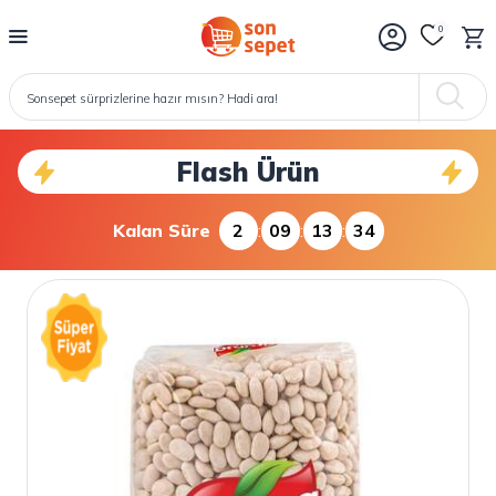
0
Flash Ürün
Kalan Süre
2
:
09
:
13
:
34