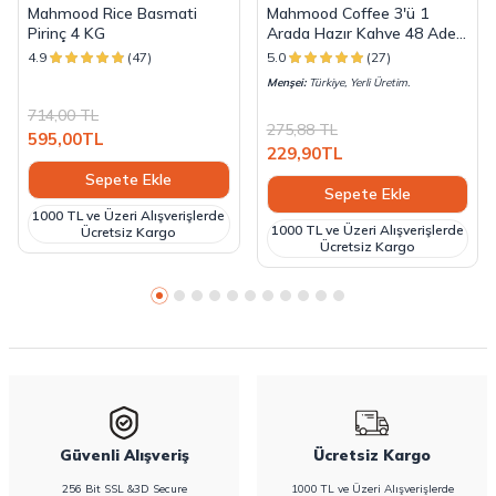
Mahmood Rice Basmati
Mahmood Coffee 3'ü 1
Pirinç 4 KG
Arada Hazır Kahve 48 Adet
x 18 G
4.9
(47)
5.0
(27)
Menşei:
Türkiye, Yerli Üretim.
714,00
TL
275,88
TL
595,00
TL
229,90
TL
Sepete Ekle
Sepete Ekle
1000 TL ve Üzeri Alışverişlerde
1000 TL ve Üzeri Alışverişlerde
Ücretsiz Kargo
Ücretsiz Kargo
Güvenli Alışveriş
Ücretsiz Kargo
256 Bit SSL &3D Secure
1000 TL ve Üzeri Alışverişlerde