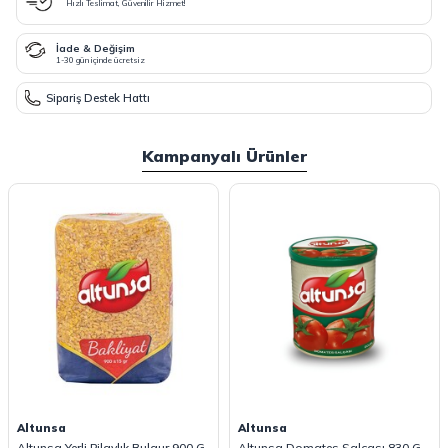
Hızlı Teslimat, Güvenilir Hizmet!
İade & Değişim
1-30 gün içinde ücretsiz
Sipariş Destek Hattı
Kampanyalı Ürünler
Altunsa
Altunsa
Altunsa Yerli Pilavlık Bulgur 900 G
Altunsa Domates Salçası 830 G