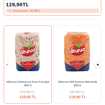
129,90
TL
Kazancınız
25,98
TL
Altunsa Dermason Kuru Fasulye
Altunsa Yerli Kırmızı Mercimek
900 G
900 G
155,88
TL
143,88
TL
129,90
TL
119,90
TL