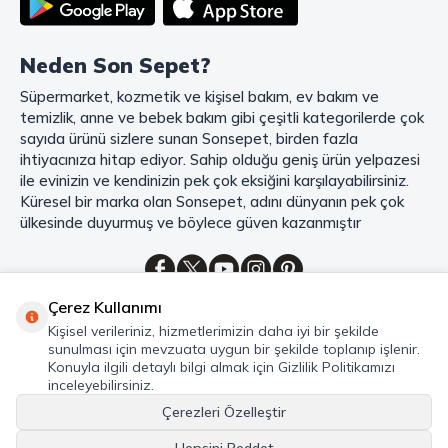
zamanınızı ve paranızı en verimli şekilde kullanırsınız.
Şimdi Sonsepet'i keşfedin ve alışverişin keyfini çıkarın!
Neden Son Sepet?
Mahmood Coffee ile Kahve Keyfinizi Sonsepet'te Yaşayın!
Süpermarket, kozmetik ve kişisel bakım, ev bakım ve
Mahmood Coffee
markasının eşsiz lezzetleriyle tanışın ve kahve
temizlik, anne ve bebek bakım gibi çeşitli kategorilerde çok
keyfinizi doruklara çıkarın. Filtre ve çekirdek kahve, kapsül kahve,
granül kahve, gold kahve, klasik kahve ve Türk kahvesi gibi birbirinden
sayıda ürünü sizlere sunan Sonsepet, birden fazla
lezzetli seçenekler arasından favorinizi seçin. Eğer pratik ve hızlı bir
ihtiyacınıza hitap ediyor. Sahip olduğu geniş ürün yelpazesi
kahve arıyorsanız, hazır Türk kahvesi ve cappuccino gibi seçenekler de
ile evinizin ve kendinizin pek çok eksiğini karşılayabilirsiniz.
sizleri bekliyor. Sıcak çikolata ve kahve kreması ile kahve keyfinize
Küresel bir marka olan Sonsepet, adını dünyanın pek çok
lezzet katabilirsiniz. Kahve tutkunlarının vazgeçilmezi olan bu ürünler,
ülkesinde duyurmuş ve böylece güven kazanmıştır
Sonsepet güvencesiyle sizleri bekliyor. Haydi, kahve tutkusunu yeniden
keşfedin ve kahve keyfinizi doyasıya yaşayın!
Mahmood Tea: Çay Keyfinizi En İyi Şekilde Yaşayın!
Çerez Kullanımı
Çayın büyülü dünyasına hoş geldiniz! Sonsepet, çay tutkunlarının
Kategoriler
Kişisel verileriniz, hizmetlerimizin daha iyi bir şekilde
hayallerini süsleyen
Mahmood Tea
çeşitlerini sizlerle buluşturuyor.
sunulması için mevzuata uygun bir şekilde toplanıp işlenir.
Seylan Çayı'nın benzersiz lezzetiyle tanışın ve çay demlemenin tadını
Hızlı Erişim
Konuyla ilgili detaylı bilgi almak için Gizlilik Politikamızı
baştan yaşayın. Dökme çayın gizemli aroması ve sallama çayın taze
inceleyebilirsiniz.
Hakkımızda
ferahlığı arasında kaybolmaya ne dersiniz?
Çerezleri Özelleştir
Marka denildiğinde akla gelen ilk isim olan
Mahmood Tea
ile kalite ve
lezzetin bir arada yaşayın. Sonsepet'in çay dünyasında her bir yaprak,