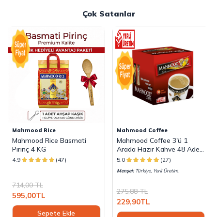
Çok Satanlar
Mahmood Rice
Mahmood Coffee
Mahmood Rice Basmati
Mahmood Coffee 3'ü 1
Pirinç 4 KG
Arada Hazır Kahve 48 Adet
x 18 G
4.9
(47)
5.0
(27)
Menşei:
Türkiye, Yerli Üretim.
714,00
TL
275,88
TL
595,00
TL
229,90
TL
Sepete Ekle