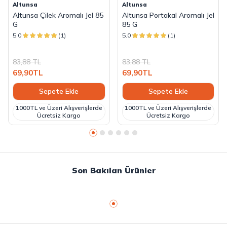
Altunsa
Altunsa
Altunsa Çilek Aromalı Jel 85
Altunsa Portakal Aromalı Jel
G
85 G
5.0
(1)
5.0
(1)
83,88
TL
83,88
TL
69,90
TL
69,90
TL
Sepete Ekle
Sepete Ekle
1000TL ve Üzeri Alışverişlerde
1000TL ve Üzeri Alışverişlerde
Ücretsiz Kargo
Ücretsiz Kargo
Son Bakılan Ürünler