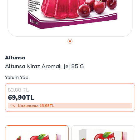
Altunsa
Altunsa Kiraz Aromalı Jel 85 G
Yorum Yap
83,88
TL
69,90
TL
Kazancınız
13,98
TL