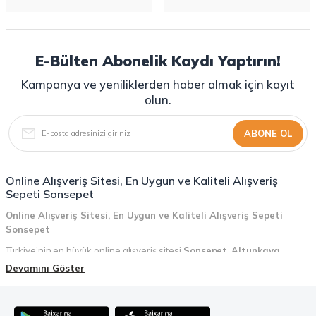
E-Bülten Abonelik Kaydı Yaptırın!
Kampanya ve yeniliklerden haber almak için kayıt
olun.
ABONE OL
Online Alışveriş Sitesi, En Uygun ve Kaliteli Alışveriş
Sepeti Sonsepet
Online Alışveriş Sitesi, En Uygun ve Kaliteli Alışveriş Sepeti
Sonsepet
Türkiye'nin en büyük online alışveriş sitesi
Sonsepet
,
Altunkaya
Holding
güvencesiyle hizmet vermektedir! Sonsepet, online alışveriş
Devamını Göster
deneyiminizi en üst seviyeye çıkarmak için her detayı düşünür. Geniş
ürün yelpazesi, uygun fiyatlar, kaliteli ürünler, kolay iade ve değişim, hızlı
teslimat ve güvenli ödeme seçenekleriyle, alışveriş yaparken