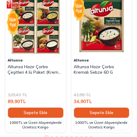
Altunsa
Altunsa
Altunsa Hazır Çorba
Altunsa Hazır Çorba
Çeşitleri 4 lü Paket (Kremalı
Kremalı Sebze 60 G
Sebze, Kremalı Tavuk,
Şehriyeli Tavuk, Kremalı
Mantarlı) 60 Gr
128,43
TL
41,88
TL
89,90
TL
34,90
TL
Sepete Ekle
Sepete Ekle
1000TL ve Üzeri Alışverişlerde
1000TL ve Üzeri Alışverişlerde
Ücretsiz Kargo
Ücretsiz Kargo