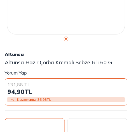
Altunsa
Altunsa Hazır Çorba Kremalı Sebze 6 lı 60 G
Yorum Yap
131,88
TL
94,90
TL
Kazancınız
36,98
TL