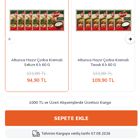
Altunsa Hazır Çorba Kremalı
Altunsa Hazır Çorba Kremalı
Sebze 6 lı 60 G
Tavuk 6 lı 60 G
131,88
TL
131,88
TL
94,90
TL
109,90
TL
1000 TL ve Üzeri Alışverişlerde Ücretsiz Kargo
SEPETE EKLE
Tahmini Kargoya veriliş tarihi 07.08.2026