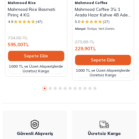
Mahmood Rice
Mahmood Coffee
Mahmood Rice Basmati
Mahmood Coffee 3'ü 1
Pirinç 4 KG
Arada Hazır Kahve 48 Adet
x 18 G
4.9
(47)
5.0
(27)
Menşei:
Türkiye, Yerli Üretim.
714,00
TL
275,88
TL
595,00
TL
229,90
TL
Sepete Ekle
Sepete Ekle
1000 TL ve Üzeri Alışverişlerde
1000 TL ve Üzeri Alışverişlerde
Ücretsiz Kargo
Ücretsiz Kargo
Güvenli Alışveriş
Ücretsiz Kargo