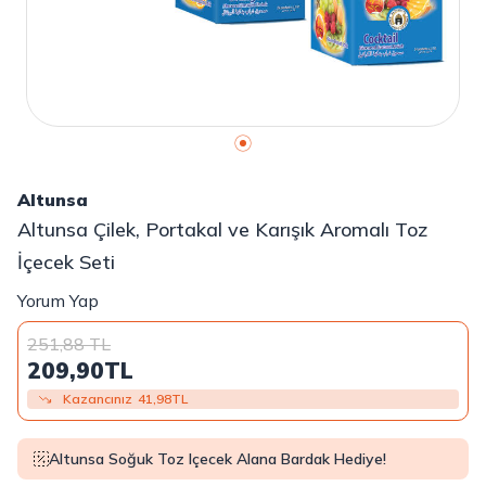
Altunsa
Altunsa Çilek, Portakal ve Karışık Aromalı Toz
İçecek Seti
Yorum Yap
251,88
TL
209,90
TL
Kazancınız
41,98
TL
Altunsa Soğuk Toz Içecek Alana Bardak Hediye!