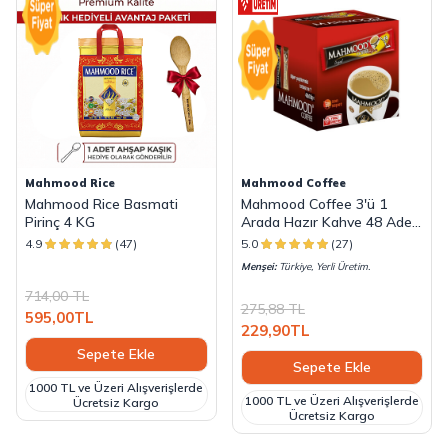
Mahmood Rice
Mahmood Coffee
Mahmood Rice Basmati
Mahmood Coffee 3'ü 1
Pirinç 4 KG
Arada Hazır Kahve 48 Adet
x 18 G
4.9
(47)
5.0
(27)
Menşei:
Türkiye, Yerli Üretim.
714,00
TL
275,88
TL
595,00
TL
229,90
TL
Sepete Ekle
Sepete Ekle
1000 TL ve Üzeri Alışverişlerde
1000 TL ve Üzeri Alışverişlerde
Ücretsiz Kargo
Ücretsiz Kargo