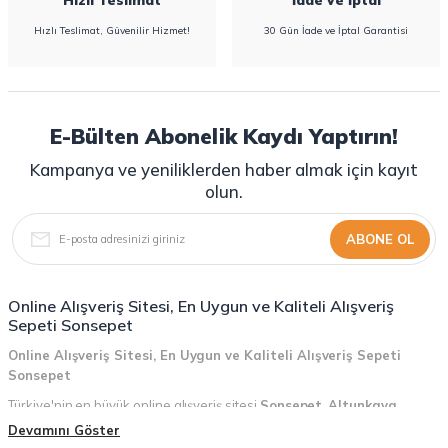
Hızlı Teslimat, Güvenilir Hizmet!
30 Gün İade ve İptal Garantisi
E-Bülten Abonelik Kaydı Yaptırın!
Kampanya ve yeniliklerden haber almak için kayıt
olun.
ABONE OL
Online Alışveriş Sitesi, En Uygun ve Kaliteli Alışveriş
Sepeti Sonsepet
Online Alışveriş Sitesi, En Uygun ve Kaliteli Alışveriş Sepeti
Sonsepet
Türkiye'nin en büyük online alışveriş sitesi
Sonsepet
,
Altunkaya
Holding
güvencesiyle hizmet vermektedir! Sonsepet, online alışveriş
Devamını Göster
deneyiminizi en üst seviyeye çıkarmak için her detayı düşünür. Geniş