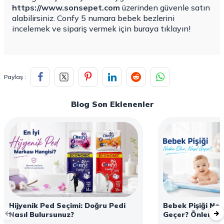
https://www.sonsepet.com
üzerinden güvenle satın
alabilirsiniz. Confy 5 numara bebek bezlerini
incelemek ve sipariş vermek için buraya tıklayın!
Paylaş :
Blog Son Eklenenler
Hijyenik Ped Seçimi: Doğru Pedi
Bebek Pişiği Ned
Nasıl Bulursunuz?
Geçer? Önleme v