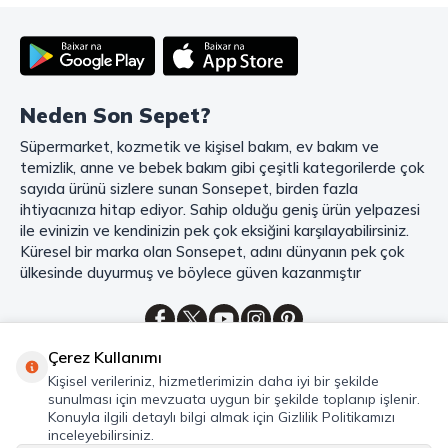
ürün yelpazesi, uygun fiyatlar, kaliteli ürünler, kolay iade ve değişim, hızlı
teslimat ve güvenli ödeme seçenekleriyle, alışveriş yaparken
zamanınızı ve paranızı en verimli şekilde kullanırsınız.
Şimdi Sonsepet'i keşfedin ve alışverişin keyfini çıkarın!
Neden Son Sepet?
Mahmood Coffee ile Kahve Keyfinizi Sonsepet'te Yaşayın!
Süpermarket, kozmetik ve kişisel bakım, ev bakım ve
Mahmood Coffee
markasının eşsiz lezzetleriyle tanışın ve kahve
temizlik, anne ve bebek bakım gibi çeşitli kategorilerde çok
keyfinizi doruklara çıkarın. Filtre ve çekirdek kahve, kapsül kahve,
granül kahve, gold kahve, klasik kahve ve Türk kahvesi gibi birbirinden
sayıda ürünü sizlere sunan Sonsepet, birden fazla
lezzetli seçenekler arasından favorinizi seçin. Eğer pratik ve hızlı bir
ihtiyacınıza hitap ediyor. Sahip olduğu geniş ürün yelpazesi
kahve arıyorsanız, hazır Türk kahvesi ve cappuccino gibi seçenekler de
ile evinizin ve kendinizin pek çok eksiğini karşılayabilirsiniz.
sizleri bekliyor. Sıcak çikolata ve kahve kreması ile kahve keyfinize
Küresel bir marka olan Sonsepet, adını dünyanın pek çok
lezzet katabilirsiniz. Kahve tutkunlarının vazgeçilmezi olan bu ürünler,
ülkesinde duyurmuş ve böylece güven kazanmıştır
Sonsepet güvencesiyle sizleri bekliyor. Haydi, kahve tutkusunu yeniden
keşfedin ve kahve keyfinizi doyasıya yaşayın!
Mahmood Tea: Çay Keyfinizi En İyi Şekilde Yaşayın!
Çerez Kullanımı
Çayın büyülü dünyasına hoş geldiniz! Sonsepet, çay tutkunlarının
Kategoriler
Kişisel verileriniz, hizmetlerimizin daha iyi bir şekilde
hayallerini süsleyen
Mahmood Tea
çeşitlerini sizlerle buluşturuyor.
sunulması için mevzuata uygun bir şekilde toplanıp işlenir.
Seylan Çayı'nın benzersiz lezzetiyle tanışın ve çay demlemenin tadını
Hızlı Erişim
Konuyla ilgili detaylı bilgi almak için Gizlilik Politikamızı
baştan yaşayın. Dökme çayın gizemli aroması ve sallama çayın taze
inceleyebilirsiniz.
ferahlığı arasında kaybolmaya ne dersiniz?