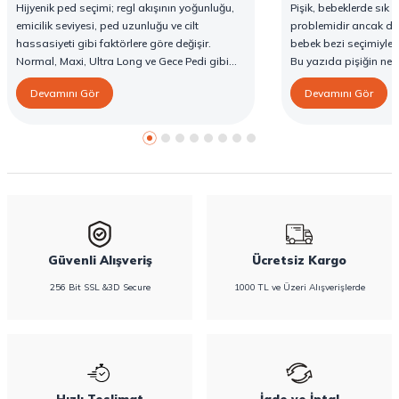
Hijyenik ped seçimi; regl akışının yoğunluğu,
Pişik, bebeklerde sık g
emicilik seviyesi, ped uzunluğu ve cilt
problemidir ancak d
hassasiyeti gibi faktörlere göre değişir.
bebek bezi seçimiyle 
Normal, Maxi, Ultra Long ve Gece Pedi gibi
Bu yazıda pişiğin ned
farklı seçenekler, farklı ihtiyaçlara yönelik
yöntemlerini ve Confy
Devamını Gör
Devamını Gör
koruma sunar. Doğru ped seçimi gün boyu
karşı destekleyici özell
konfor sağlarken sızıntı riskini de azaltır. Bu
rehberde hijyenik ped çeşitleri, seçim kriterleri
ve Confy Lady hijyenik pedlerin sunduğu
koruma özellikleri hakkında bilgi
bulabilirsiniz.
Güvenli Alışveriş
Ücretsiz Kargo
256 Bit SSL &3D Secure
1000 TL ve Üzeri Alışverişlerde
Hızlı Teslimat
İade ve İptal