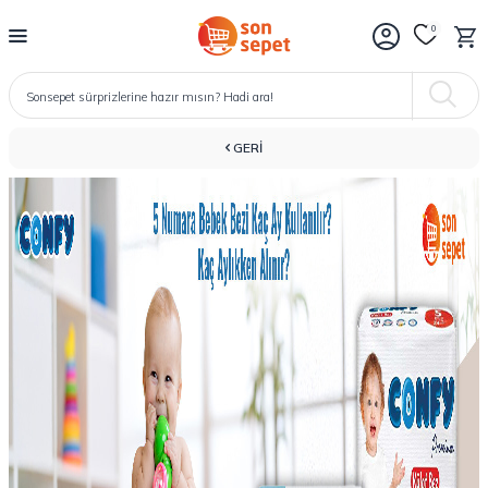
0
GERI