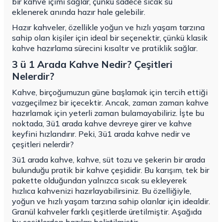
bir kahve içimi sağlar, çünkü sadece sıcak su
eklenerek anında hazır hale gelebilir.
Hazır kahveler
, özellikle yoğun ve hızlı yaşam tarzına
sahip olan kişiler için ideal bir seçenektir, çünkü klasik
kahve hazırlama sürecini kısaltır ve pratiklik sağlar.
3 ü 1 Arada Kahve Nedir? Çeşitleri
Nelerdir?
Kahve, birçoğumuzun güne başlamak için tercih ettiği
vazgeçilmez bir içecektir. Ancak, zaman zaman kahve
hazırlamak için yeterli zaman bulamayabiliriz. İşte bu
noktada, 3ü1 arada kahve devreye girer ve kahve
keyfini hızlandırır. Peki, 3ü1 arada kahve nedir ve
çeşitleri nelerdir?
3ü1 arada kahve, kahve, süt tozu ve şekerin bir arada
bulunduğu pratik bir kahve çeşididir. Bu karışım, tek bir
pakette olduğundan yalnızca sıcak su ekleyerek
hızlıca kahvenizi hazırlayabilirsiniz. Bu özelliğiyle,
yoğun ve hızlı yaşam tarzına sahip olanlar için idealdir.
Granül kahveler farklı çeşitlerde üretilmiştir. Aşağıda