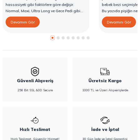
hassasiyeti gibi faktörlere göre değişir.
bebek bezi seçimiyle 
Normal, Maxi, Ultra Long ve Gece Pedi gibi
Bu yazıda pişiğin ned
farklı seçenekler, farklı ihtiyaçlara yönelik
yöntemlerini ve Confy
Devamını Gör
Devamını Gör
koruma sunar. Doğru ped seçimi gün boyu
karşı destekleyici özell
konfor sağlarken sızıntı riskini de azaltır. Bu
rehberde hijyenik ped çeşitleri, seçim kriterleri
ve Confy Lady hijyenik pedlerin sunduğu
koruma özellikleri hakkında bilgi
bulabilirsiniz.
Güvenli Alışveriş
Ücretsiz Kargo
256 Bit SSL &3D Secure
1000 TL ve Üzeri Alışverişlerde
Hızlı Teslimat
İade ve İptal
Hızlı Teslimat, Güvenilir Hizmet!
30 Gün İade ve İptal Garantisi