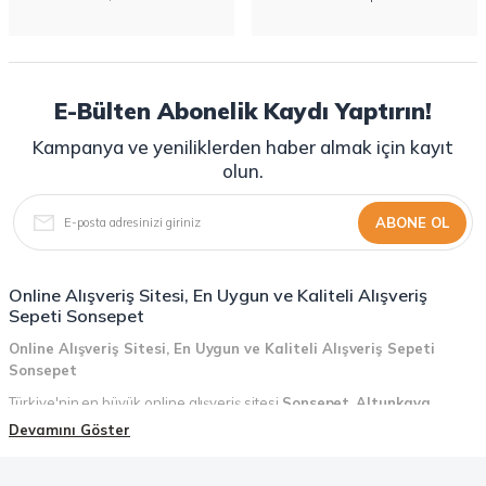
E-Bülten Abonelik Kaydı Yaptırın!
Kampanya ve yeniliklerden haber almak için kayıt
olun.
ABONE OL
Online Alışveriş Sitesi, En Uygun ve Kaliteli Alışveriş
Sepeti Sonsepet
Online Alışveriş Sitesi, En Uygun ve Kaliteli Alışveriş Sepeti
Sonsepet
Türkiye'nin en büyük online alışveriş sitesi
Sonsepet
,
Altunkaya
Holding
güvencesiyle hizmet vermektedir! Sonsepet, online alışveriş
Devamını Göster
deneyiminizi en üst seviyeye çıkarmak için her detayı düşünür. Geniş
ürün yelpazesi, uygun fiyatlar, kaliteli ürünler, kolay iade ve değişim, hızlı