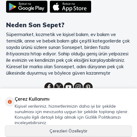
teslimat ve güvenli ödeme seçenekleriyle, alışveriş yaparken
zamanınızı ve paranızı en verimli şekilde kullanırsınız.
Şimdi Sonsepet'i keşfedin ve alışverişin keyfini çıkarın!
Neden Son Sepet?
Mahmood Coffee ile Kahve Keyfinizi Sonsepet'te Yaşayın!
Süpermarket, kozmetik ve kişisel bakım, ev bakım ve
Mahmood Coffee
markasının eşsiz lezzetleriyle tanışın ve kahve
temizlik, anne ve bebek bakım gibi çeşitli kategorilerde çok
keyfinizi doruklara çıkarın. Filtre ve çekirdek kahve, kapsül kahve,
granül kahve, gold kahve, klasik kahve ve Türk kahvesi gibi birbirinden
sayıda ürünü sizlere sunan Sonsepet, birden fazla
lezzetli seçenekler arasından favorinizi seçin. Eğer pratik ve hızlı bir
ihtiyacınıza hitap ediyor. Sahip olduğu geniş ürün yelpazesi
kahve arıyorsanız, hazır Türk kahvesi ve cappuccino gibi seçenekler de
ile evinizin ve kendinizin pek çok eksiğini karşılayabilirsiniz.
sizleri bekliyor. Sıcak çikolata ve kahve kreması ile kahve keyfinize
Küresel bir marka olan Sonsepet, adını dünyanın pek çok
lezzet katabilirsiniz. Kahve tutkunlarının vazgeçilmezi olan bu ürünler,
ülkesinde duyurmuş ve böylece güven kazanmıştır
Sonsepet güvencesiyle sizleri bekliyor. Haydi, kahve tutkusunu yeniden
keşfedin ve kahve keyfinizi doyasıya yaşayın!
Mahmood Tea: Çay Keyfinizi En İyi Şekilde Yaşayın!
Çerez Kullanımı
Çayın büyülü dünyasına hoş geldiniz! Sonsepet, çay tutkunlarının
Kategoriler
Kişisel verileriniz, hizmetlerimizin daha iyi bir şekilde
hayallerini süsleyen
Mahmood Tea
çeşitlerini sizlerle buluşturuyor.
sunulması için mevzuata uygun bir şekilde toplanıp işlenir.
Seylan Çayı'nın benzersiz lezzetiyle tanışın ve çay demlemenin tadını
Hızlı Erişim
Konuyla ilgili detaylı bilgi almak için Gizlilik Politikamızı
baştan yaşayın. Dökme çayın gizemli aroması ve sallama çayın taze
inceleyebilirsiniz.
Hakkımızda
ferahlığı arasında kaybolmaya ne dersiniz?
Çerezleri Özelleştir
Marka denildiğinde akla gelen ilk isim olan
Mahmood Tea
ile kalite ve