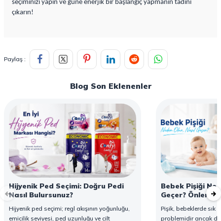
seçiminizi yapın ve güne enerjik bir başlangıç yapmanın tadını
çıkarın!
Paylaş :
Blog Son Eklenenler
Hijyenik Ped Seçimi: Doğru Pedi
Bebek Pişiği Ned
Nasıl Bulursunuz?
Geçer? Önleme v
Hijyenik ped seçimi; regl akışının yoğunluğu,
Pişik, bebeklerde sık g
emicilik seviyesi, ped uzunluğu ve cilt
problemidir ancak d