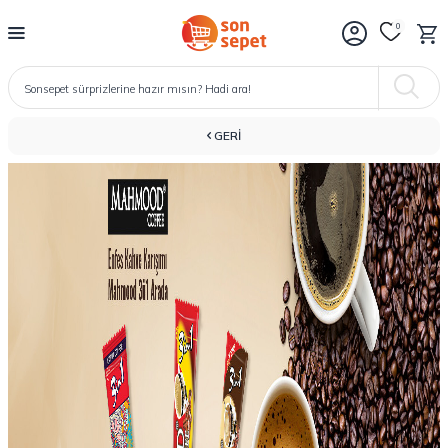
0
GERI