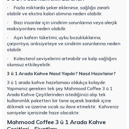
Fazla miktarda şeker eklenirse, sağlığa zararlı
·
olabilir ve ekstra kalori alımına neden olabilir.
Bazı insanlar için sindirim sorunlarına veya alerjik
·
reaksiyonlara neden olabilir.
Aşırı kafein tüketimi, uyku bozukluklarına,
·
çarpıntıya, anksiyeteye ve sindirim sorunlarına neden
olabilir.
Kolesterol seviyelerini artırabilir ve kalp sağlığını
·
olumsuz etkileyebilir.
3 ü 1 Arada Kahve Nasıl Yapılır? Nasıl Hazırlanır?
3 ü 1 arada kahve hazırlaması oldukça kolaydır.
Yapmanız gereken tek şey Mahmood Coffee 3 ü 1
Arada Kahve Çeşitlerinden istediğinizi alıp tek
kullanımlık paketten bir tane açarak bardak içine
dökmek ve üzerine sıcak su ilave etmektir.
Kahveniz
saniyeler içerisinde hazır olacaktır.
Mahmood Coffee 3 ü 1 Arada Kahve
Çeşitleri - Fiyatları