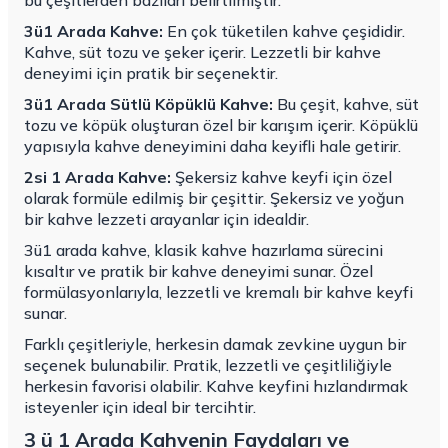
bu çeşitlerden bazıları belirtilmiştir.
3ü1 Arada Kahve:
En çok tüketilen kahve çeşididir.
Kahve, süt tozu ve şeker içerir. Lezzetli bir kahve
deneyimi için pratik bir seçenektir.
3ü1 Arada Sütlü Köpüklü Kahve:
Bu çeşit, kahve, süt
tozu ve köpük oluşturan özel bir karışım içerir. Köpüklü
yapısıyla kahve deneyimini daha keyifli hale getirir.
2si 1 Arad
a Kahve
:
Şekersiz kahve keyfi için özel
olarak formüle edilmiş bir çeşittir. Şekersiz ve yoğun
bir kahve lezzeti arayanlar için idealdir.
3ü1 arada kahve, klasik kahve hazırlama sürecini
kısaltır ve pratik bir kahve deneyimi sunar. Özel
formülasyonlarıyla, lezzetli ve kremalı bir kahve keyfi
sunar.
Farklı çeşitleriyle, herkesin damak zevkine uygun bir
seçenek bulunabilir. Pratik, lezzetli ve çeşitliliğiyle
herkesin favorisi olabilir. Kahve keyfini hızlandırmak
isteyenler için ideal bir tercihtir.
3 ü 1 Arada Kahvenin Faydaları ve