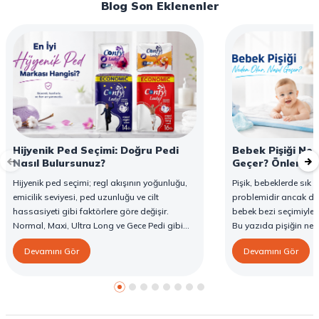
Blog Son Eklenenler
Hijyenik Ped Seçimi: Doğru Pedi
Bebek Pişiği Ned
Nasıl Bulursunuz?
Geçer? Önleme v
Hijyenik ped seçimi; regl akışının yoğunluğu,
Pişik, bebeklerde sık g
emicilik seviyesi, ped uzunluğu ve cilt
problemidir ancak d
hassasiyeti gibi faktörlere göre değişir.
bebek bezi seçimiyle 
Normal, Maxi, Ultra Long ve Gece Pedi gibi
Bu yazıda pişiğin ned
farklı seçenekler, farklı ihtiyaçlara yönelik
yöntemlerini ve Confy
Devamını Gör
Devamını Gör
koruma sunar. Doğru ped seçimi gün boyu
karşı destekleyici özell
konfor sağlarken sızıntı riskini de azaltır. Bu
rehberde hijyenik ped çeşitleri, seçim kriterleri
ve Confy Lady hijyenik pedlerin sunduğu
koruma özellikleri hakkında bilgi