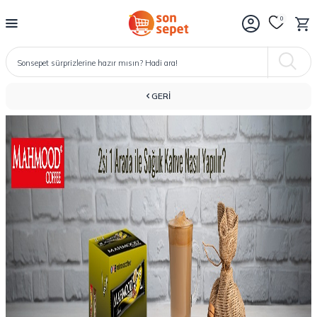
0
GERI