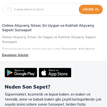
ABONE OL
Online Alışveriş Sitesi, En Uygun ve Kaliteli Alışveriş
Sepeti Sonsepet
Online Alışveriş Sitesi, En Uygun ve Kaliteli Alışveriş Sepeti
Sonsepet
Türkiye'nin en büyük online alışveriş sitesi
Sonsepet
,
Altunkaya
Holding
güvencesiyle hizmet vermektedir! Sonsepet, online alışveriş
Devamını Göster
deneyiminizi en üst seviyeye çıkarmak için her detayı düşünür. Geniş
ürün yelpazesi, uygun fiyatlar, kaliteli ürünler, kolay iade ve değişim, hızlı
teslimat ve güvenli ödeme seçenekleriyle, alışveriş yaparken
zamanınızı ve paranızı en verimli şekilde kullanırsınız.
Şimdi Sonsepet'i keşfedin ve alışverişin keyfini çıkarın!
Neden Son Sepet?
Mahmood Coffee ile Kahve Keyfinizi Sonsepet'te Yaşayın!
Süpermarket, kozmetik ve kişisel bakım, ev bakım ve
Mahmood Coffee
markasının eşsiz lezzetleriyle tanışın ve kahve
temizlik, anne ve bebek bakım gibi çeşitli kategorilerde çok
keyfinizi doruklara çıkarın. Filtre ve çekirdek kahve, kapsül kahve,
granül kahve, gold kahve, klasik kahve ve Türk kahvesi gibi birbirinden
sayıda ürünü sizlere sunan Sonsepet, birden fazla