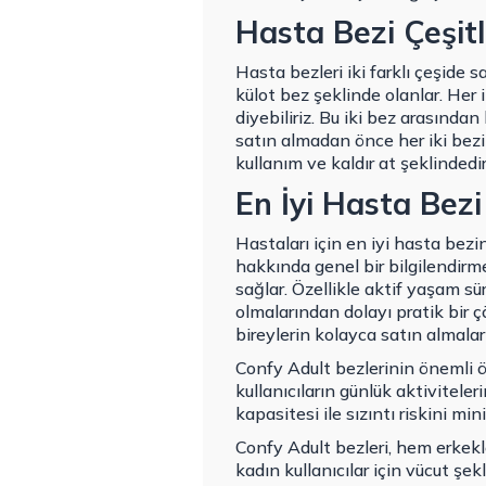
Hasta Bezi Çeşitl
Hasta bezleri iki farklı çeşide s
külot bez şeklinde olanlar. Her 
diyebiliriz. Bu iki bez arasında
satın almadan önce her iki bezin
kullanım ve kaldır at şeklindedir
En İyi Hasta Bez
Hastaları için en iyi hasta bez
hakkında genel bir bilgilendirme
sağlar. Özellikle aktif yaşam sü
olmalarından dolayı pratik bir ç
bireylerin kolayca satın almaları
Confy Adult bezlerinin önemli öz
kullanıcıların günlük aktiviteler
kapasitesi ile sızıntı riskini mi
Confy Adult bezleri, hem erkekle
kadın kullanıcılar için vücut şek