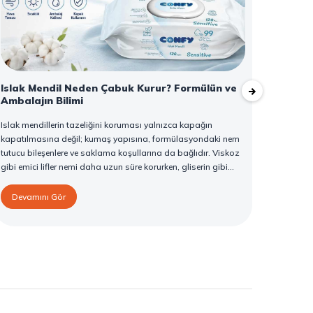
Islak Mendil Neden Çabuk Kurur? Formülün ve
Altuns
Ambalajın Bilimi
Tarif
Islak mendillerin tazeliğini koruması yalnızca kapağın
Altunsa
kapatılmasına değil; kumaş yapısına, formülasyondaki nem
fasulye
tutucu bileşenlere ve saklama koşullarına da bağlıdır. Viskoz
yemeğine
gibi emici lifler nemi daha uzun süre korurken, gliserin gibi
önemli b
humektanlar suyun buharlaşmasını yavaşlatır. Kapağın
ve zeng
doğru kapatılması hava girişini azaltırken, paketin serin ve
bir tat 
Devamını Gör
Deva
yatay şekilde saklanması kuruma riskini düşürür. Confy Islak
güvenle 
Mendil serisi, günlük kullanımda tazeliği korumaya yardımcı
Sonsepet
olan formülü ve ambalaj yapısıyla pratik bir kullanım sunar.