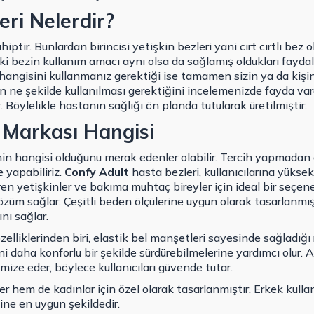
eri Nelerdir?
ahiptir. Bunlardan birincisi yetişkin bezleri yani cırt cırtlı bez
iki bezin kullanım amacı aynı olsa da sağlamış oldukları faydala
n hangisini kullanmanız gerektiği ise tamamen sizin ya da kişin
 ne şekilde kullanılması gerektiğini incelemenizde fayda vardı
. Böylelikle hastanın sağlığı ön planda tutularak üretilmiştir.
i Markası Hangisi
inin hangisi olduğunu merak edenler olabilir. Tercih yapmadan
 yapabiliriz.
Confy Adult
hasta bezleri, kullanıcılarına yüksek
ren yetişkinler ve bakıma muhtaç bireyler için ideal bir seçenek
özüm sağlar. Çeşitli beden ölçülerine uygun olarak tasarlanmışt
nı sağlar.
elliklerinden biri, elastik bel manşetleri sayesinde sağladığı r
ini daha konforlu bir şekilde sürdürebilmelerine yardımcı olur. 
nimize eder, böylece kullanıcıları güvende tutar.
r hem de kadınlar için özel olarak tasarlanmıştır. Erkek kullan
line en uygun şekildedir.