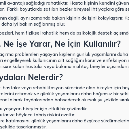
li avantajı sağladığı rahatlıktır. Hasta kişinin kendini güve
ar.
Farklı boyutlarda satılan bezler bireysel ihtiyaçlara göre se
nın değil, aynı zamanda bakan kişinin de işini kolaylaştırır. Kol
 daha iyi bakım sağlanmış olur.
 bezleri, hem fiziksel rahatlık hem de psikolojik destek açısın
Ne İşe Yarar, Ne İçin Kullanılır?
 kaçırma problemleri yaşayan kişilerin günlük yaşamlarını daha
arı engelleyerek kullanıcının cilt sağlığını korur ve enfeksiyon r
n süre kalan hastalar veya bakıma muhtaç bireyler açısından s
ydaları Nelerdir?
r, hastalar veya rehabilitasyon sürecinde olan bireyler için haya
itelerini artırmak ve günlük yaşamlarını daha bağımsız bir şek
enel olarak faydalarından bahsedecek olursak şu şekilde sırala
u yaşayan bireyler için etkili bir çözümdür.
tar ve böylece tahriş riskini azaltır.
lere katılmasını, günlük yaşamlarını daha özgürce sürdürmelerin
şekilde tasarlanmıştır.