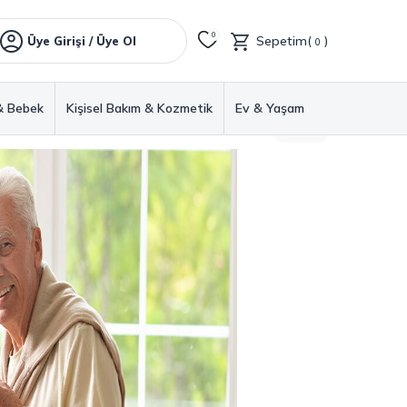
0
Sepetim(
)
Üye Girişi / Üye Ol
0
& Bebek
Kişisel Bakım & Kozmetik
Ev & Yaşam
GERI