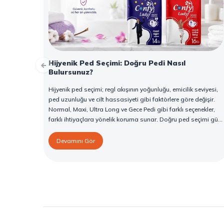
Hijyenik Ped Seçimi: Doğru Pedi Nasıl
Bulursunuz?
Hijyenik ped seçimi; regl akışının yoğunluğu, emicilik seviyesi,
ped uzunluğu ve cilt hassasiyeti gibi faktörlere göre değişir.
Normal, Maxi, Ultra Long ve Gece Pedi gibi farklı seçenekler,
farklı ihtiyaçlara yönelik koruma sunar. Doğru ped seçimi gün
boyu konfor sağlarken sızıntı riskini de azaltır. Bu rehberde
hijyenik ped çeşitleri, seçim kriterleri ve Confy Lady hijyenik
Devamını Gör
pedlerin sunduğu koruma özellikleri hakkında bilgi
bulabilirsiniz.