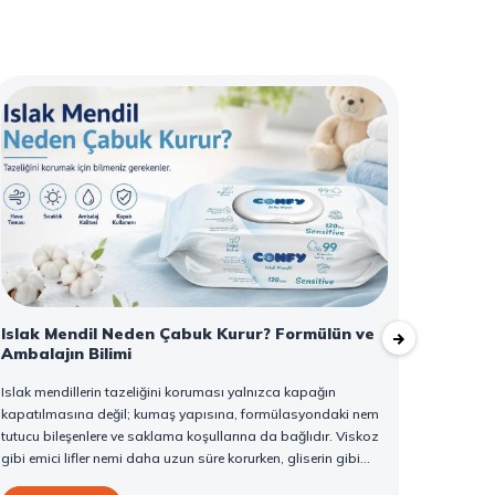
Islak Mendil Neden Çabuk Kurur? Formülün ve
Altuns
Ambalajın Bilimi
Tarif
Islak mendillerin tazeliğini koruması yalnızca kapağın
Altunsa
kapatılmasına değil; kumaş yapısına, formülasyondaki nem
fasulye
tutucu bileşenlere ve saklama koşullarına da bağlıdır. Viskoz
yemeğine
gibi emici lifler nemi daha uzun süre korurken, gliserin gibi
önemli b
humektanlar suyun buharlaşmasını yavaşlatır. Kapağın
ve zeng