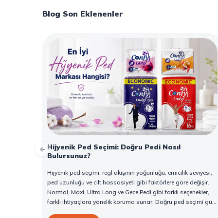
Blog Son Eklenenler
Hijyenik Ped Seçimi: Doğru Pedi Nasıl
Bulursunuz?
Hijyenik ped seçimi; regl akışının yoğunluğu, emicilik seviyesi,
ped uzunluğu ve cilt hassasiyeti gibi faktörlere göre değişir.
Normal, Maxi, Ultra Long ve Gece Pedi gibi farklı seçenekler,
farklı ihtiyaçlara yönelik koruma sunar. Doğru ped seçimi gün
boyu konfor sağlarken sızıntı riskini de azaltır. Bu rehberde