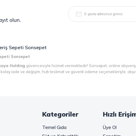
yıt olun.
şveriş Sepeti Sonsepet
 Sepeti Sonsepet
kaya Holding
güvencesiyle hizmet vermektedir! Sonsepet, online alışveriş
r, kolay iade ve değişim, hızlı teslimat ve güvenli ödeme seçenekleriyle, alı
n!
kahve keyfinizi doruklara çıkarın. Filtre ve çekirdek kahve, kapsül kahve, g
ğer pratik ve hızlı bir kahve arıyorsanız, hazır Türk kahvesi ve cappuccino g
Kategoriler
Hızlı Erişi
kunlarının vazgeçilmezi olan bu ürünler, Sonsepet güvencesiyle sizleri bekl
Temel Gıda
Üye Ol