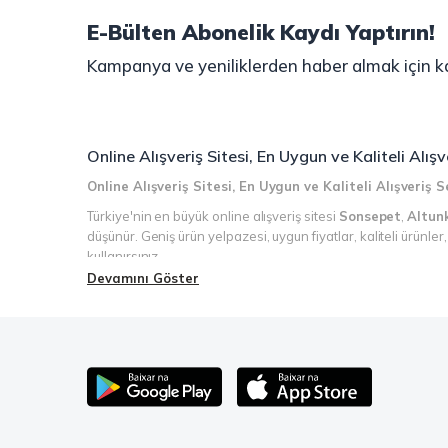
E-Bülten Abonelik Kaydı Yaptırın!
Kampanya ve yeniliklerden haber almak için ka
Online Alışveriş Sitesi, En Uygun ve Kaliteli Alı
Online Alışveriş Sitesi, En Uygun ve Kaliteli Alışveriş
Türkiye'nin en büyük online alışveriş sitesi
Sonsepet
,
Altun
düşünür. Geniş ürün yelpazesi, uygun fiyatlar, kaliteli ürünle
kullanırsınız.
Devamını Göster
Şimdi Sonsepet'i keşfedin ve alışverişin keyfini çıkarın!
Mahmood Coffee ile Kahve Keyfinizi Sonsepet'te Yaşayı
Mahmood Coffee
markasının eşsiz lezzetleriyle tanışın ve 
birbirinden lezzetli seçenekler arasından favorinizi seçin. E
kreması ile kahve keyfinize lezzet katabilirsiniz. Kahve tut
keyfinizi doyasıya yaşayın!
Mahmood Tea: Çay Keyfinizi En İyi Şekilde Yaşayın!