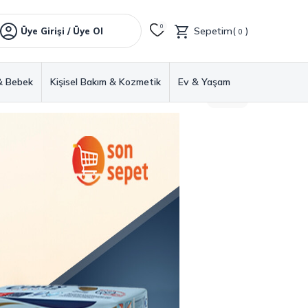
0
Sepetim(
)
Üye Girişi / Üye Ol
0
& Bebek
Kişisel Bakım & Kozmetik
Ev & Yaşam
GERI