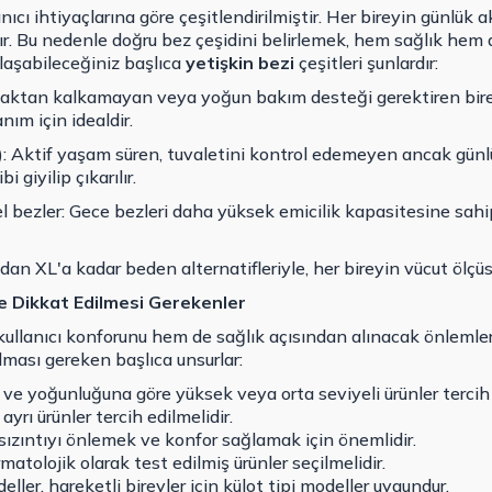
lanıcı ihtiyaçlarına göre çeşitlendirilmiştir. Her bireyin günlük 
lıdır. Bu nedenle doğru bez çeşidini belirlemek, hem sağlık he
laşabileceğiniz başlıca
yetişkin bezi
çeşitleri şunlardır:
taktan kalkamayan veya yoğun bakım desteği gerektiren bireyl
anım için idealdir.
r): Aktif yaşam süren, tuvaletini kontrol edemeyen ancak günlü
i giyilip çıkarılır.
 bezler: Gece bezleri daha yüksek emicilik kapasitesine sahi
'dan XL'a kadar beden alternatifleriyle, her bireyin vücut ölç
e Dikkat Edilmesi Gerekenler
ullanıcı konforunu hem de sağlık açısından alınacak önlemleri
ması gereken başlıca unsurlar:
a ve yoğunluğuna göre yüksek veya orta seviyeli ürünler tercih 
yrı ürünler tercih edilmelidir.
ızıntıyı önlemek ve konfor sağlamak için önemlidir.
matolojik olarak test edilmiş ürünler seçilmelidir.
ller, hareketli bireyler için külot tipi modeller uygundur.