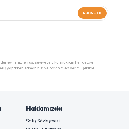
ABONE OL
 deneyiminizi en üst seviyeye çıkarmak için her detayı
şveriş yaparken zamanınızı ve paranızı en verimli şekilde
ranül kahve, gold kahve, klasik kahve ve Türk kahvesi gibi
ibi seçenekler de sizleri bekliyor. Sıcak çikolata ve kahve
m
Hakkımızda
iyor. Haydi, kahve tutkusunu yeniden keşfedin ve kahve
Satış Sözleşmesi