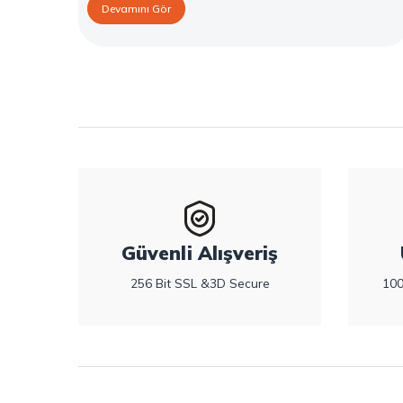
hijyenik ped çeşitleri, seçim kriterleri ve Confy Lady hijyenik
Devamını Gör
pedlerin sunduğu koruma özellikleri hakkında bilgi
bulabilirsiniz.
Güvenli Alışveriş
256 Bit SSL &3D Secure
100