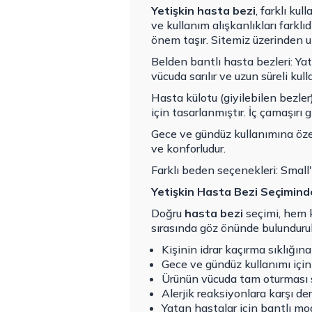
Yetişkin hasta bezi
, farklı kul
ve kullanım alışkanlıkları fark
önem taşır. Sitemiz üzerinden u
Belden bantlı hasta bezleri: Ya
vücuda sarılır ve uzun süreli kull
Hasta külotu (giyilebilen bezle
için tasarlanmıştır. İç çamaşırı gib
Gece ve gündüz kullanımına özel
ve konforludur.
Farklı beden seçenekleri: Small
Yetişkin Hasta Bezi Seçimind
Doğru
hasta bezi
seçimi, hem k
sırasında göz önünde bulundurul
Kişinin idrar kaçırma sıklığın
Gece ve gündüz kullanımı için a
Ürünün vücuda tam oturması s
Alerjik reaksiyonlara karşı der
Yatan hastalar için bantlı mode