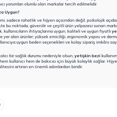
ıcı yorumları olumlu olan markalar tercih edilmelidir.
ıza Uygun?
mi, sadece rahatlık ve hijyen açısından değil, psikolojik açıda
İşte bu noktada, güvenilir ve çeşitli ürün yelpazesi sunan ma
, kullanıcıların ihtiyaçlarına uygun, kaliteli ve uygun fiyatlı
ye
de yer alan ürünler; yüksek emiciliği, ergonomik yapısı ve der
kullanıcıya uygun beden seçenekleri ve kolay sipariş imkânı sa
 kalıcı bir sağlık durumu nedeniyle olsun,
yetişkin bezi
kullanımı
hem kullanıcı hem de bakıcısı için büyük kolaylık sağlar. Hijy
tesini artıran en önemli adımlardan biridir.