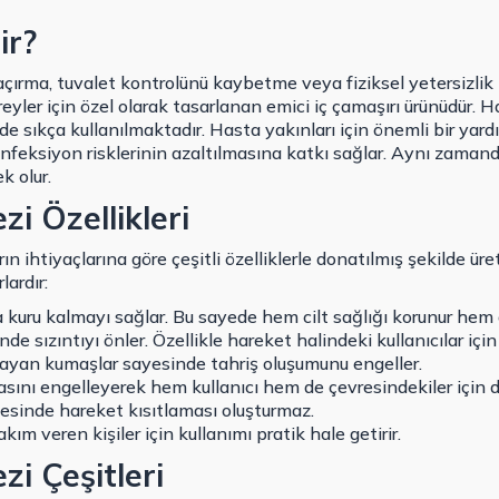
ir?
 kaçırma, tuvalet kontrolünü kaybetme veya fiziksel yetersizli
eyler için özel olarak tasarlanan emici iç çamaşırı ürünüdür. 
e sıkça kullanılmaktadır. Hasta yakınları için önemli bir yard
feksiyon risklerinin azaltılmasına katkı sağlar. Aynı zamand
 olur.
zi Özellikleri
arın ihtiyaçlarına göre çeşitli özelliklerle donatılmış şekilde üret
lardır:
uru kalmayı sağlar. Bu sayede hem cilt sağlığı korunur hem de 
de sızıntıyı önler. Özellikle hareket halindeki kullanıcılar için
mayan kumaşlar sayesinde tahriş oluşumunu engeller.
sını engelleyerek hem kullanıcı hem de çevresindekiler için d
esinde hareket kısıtlaması oluşturmaz.
kım veren kişiler için kullanımı pratik hale getirir.
zi Çeşitleri