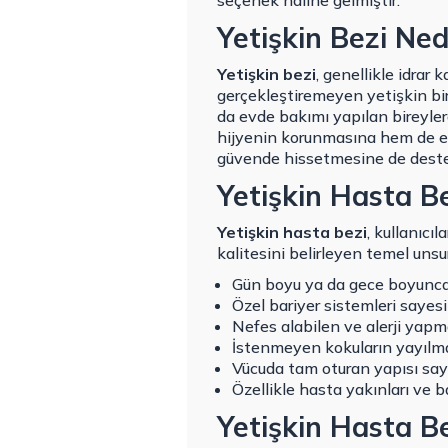
seçenek haline gelmiştir.
Yetişkin Bezi Ned
Yetişkin bezi
, genellikle idrar
gerçekleştiremeyen yetişkin bir
da evde bakımı yapılan bireylerd
hijyenin korunmasına hem de en
güvende hissetmesine de destek
Yetişkin Hasta Be
Yetişkin hasta bezi
, kullanıcıl
kalitesini belirleyen temel unsur
Gün boyu ya da gece boyunca k
Özel bariyer sistemleri sayesin
Nefes alabilen ve alerji yap
İstenmeyen kokuların yayılma
Vücuda tam oturan yapısı say
Özellikle hasta yakınları ve ba
Yetişkin Hasta Be