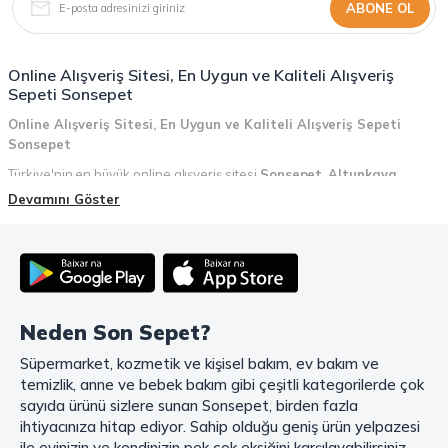
ABONE OL
Online Alışveriş Sitesi, En Uygun ve Kaliteli Alışveriş
Sepeti Sonsepet
Online Alışveriş Sitesi, En Uygun ve Kaliteli Alışveriş Sepeti
Sonsepet
Türkiye'nin en büyük online alışveriş sitesi
Sonsepet
,
Altunkaya
Holding
güvencesiyle hizmet vermektedir! Sonsepet, online alışveriş
Devamını Göster
deneyiminizi en üst seviyeye çıkarmak için her detayı düşünür. Geniş
ürün yelpazesi, uygun fiyatlar, kaliteli ürünler, kolay iade ve değişim, hızlı
teslimat ve güvenli ödeme seçenekleriyle, alışveriş yaparken
zamanınızı ve paranızı en verimli şekilde kullanırsınız.
Şimdi Sonsepet'i keşfedin ve alışverişin keyfini çıkarın!
Neden Son Sepet?
Mahmood Coffee ile Kahve Keyfinizi Sonsepet'te Yaşayın!
Süpermarket, kozmetik ve kişisel bakım, ev bakım ve
Mahmood Coffee
markasının eşsiz lezzetleriyle tanışın ve kahve
temizlik, anne ve bebek bakım gibi çeşitli kategorilerde çok
keyfinizi doruklara çıkarın. Filtre ve çekirdek kahve, kapsül kahve,
granül kahve, gold kahve, klasik kahve ve Türk kahvesi gibi birbirinden
sayıda ürünü sizlere sunan Sonsepet, birden fazla
lezzetli seçenekler arasından favorinizi seçin. Eğer pratik ve hızlı bir
ihtiyacınıza hitap ediyor. Sahip olduğu geniş ürün yelpazesi
kahve arıyorsanız, hazır Türk kahvesi ve cappuccino gibi seçenekler de
ile evinizin ve kendinizin pek çok eksiğini karşılayabilirsiniz.