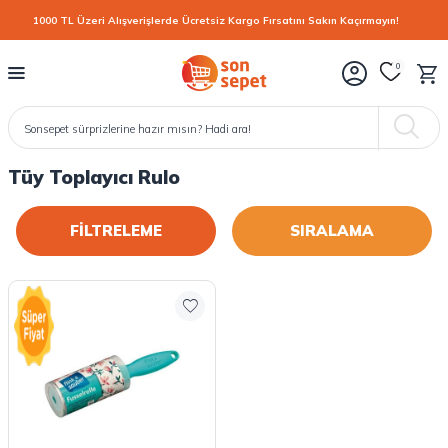
1000 TL Üzeri Alışverişlerde Ücretsiz Kargo Fırsatını Sakın Kaçırmayın!
0
Tüy Toplayıcı Rulo
FİLTRELEME