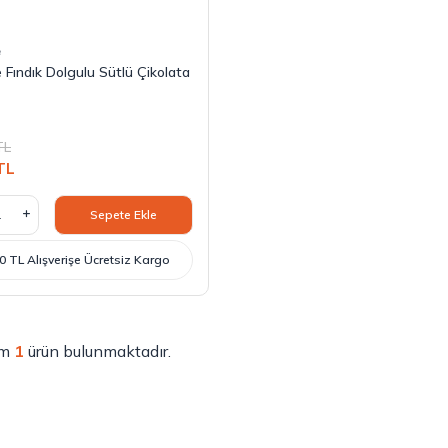
e
 Fındık Dolgulu Sütlü Çikolata
TL
TL
Sepete Ekle
0 TL Alışverişe Ücretsiz Kargo
am
1
ürün bulunmaktadır.