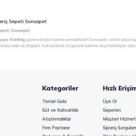
şveriş Sepeti Sonsepet
 Sepeti Sonsepet
kaya Holding
güvencesiyle hizmet vermektedir! Sonsepet, online alışveriş
r, kolay iade ve değişim, hızlı teslimat ve güvenli ödeme seçenekleriyle, alı
n!
kahve keyfinizi doruklara çıkarın. Filtre ve çekirdek kahve, kapsül kahve, g
ğer pratik ve hızlı bir kahve arıyorsanız, hazır Türk kahvesi ve cappuccino g
Kategoriler
Hızlı Erişi
kunlarının vazgeçilmezi olan bu ürünler, Sonsepet güvencesiyle sizleri bekl
Temel Gıda
Üye Ol
Süt ve Kahvaltılık
Sepetim
rının hayallerini süsleyen
Mahmood Tea
çeşitlerini sizlerle buluşturuyor.
Atıştırmalıklar
Müşteri Hizmetl
ması ve sallama çayın taze ferahlığı arasında kaybolmaya ne dersiniz?
Fırın Pastane
Sipariş Sorgula
le kalite ve lezzetin bir arada yaşayın. Sonsepet'in çay dünyasında her bir 