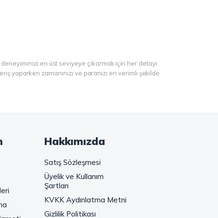
 deneyiminizi en üst seviyeye çıkarmak için her detayı
şveriş yaparken zamanınızı ve paranızı en verimli şekilde
ranül kahve, gold kahve, klasik kahve ve Türk kahvesi gibi
ibi seçenekler de sizleri bekliyor. Sıcak çikolata ve kahve
m
Hakkımızda
iyor. Haydi, kahve tutkusunu yeniden keşfedin ve kahve
Satış Sözleşmesi
Üyelik ve Kullanım
 Seylan Çayı'nın benzersiz lezzetiyle tanışın ve çay
Şartları
eri
KVKK Aydınlatma Metni
ma
yaprak, size özeldir. En taze çay yaprakları, en güzel
Gizlilik Politikası