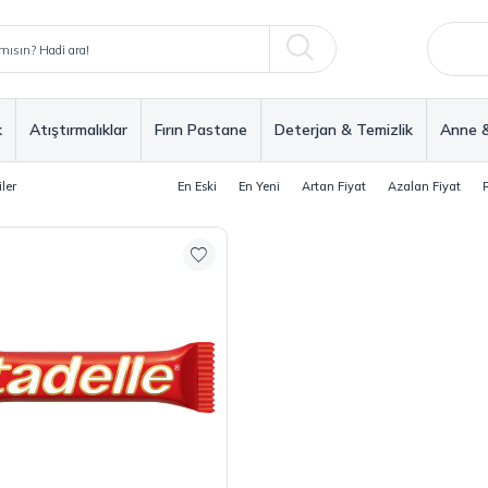
k
Atıştırmalıklar
Fırın Pastane
Deterjan & Temizlik
Anne 
ler
En Eski
En Yeni
Artan Fiyat
Azalan Fiyat