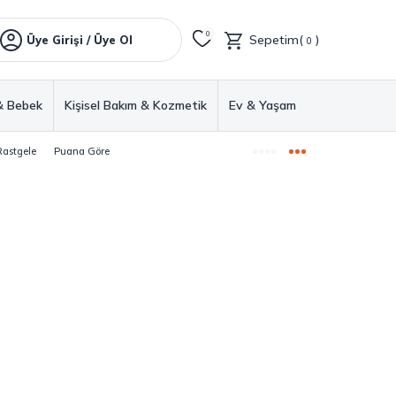
0
Sepetim(
)
Üye Girişi / Üye Ol
0
& Bebek
Kişisel Bakım & Kozmetik
Ev & Yaşam
Rastgele
Puana Göre