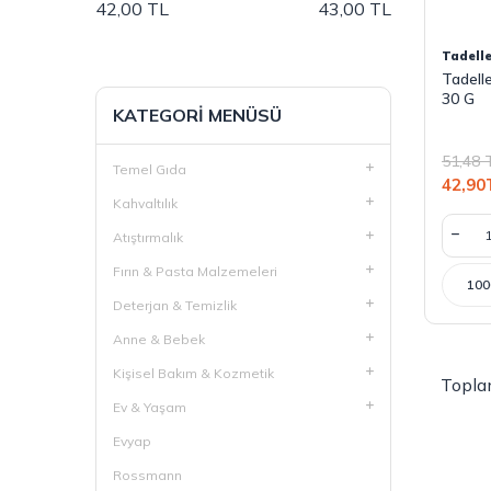
42,00 TL
43,00 TL
Tadell
Tadelle
30 G
KATEGORI MENÜSÜ
51,48
Temel Gıda
42,90
Kahvaltılık
Atıştırmalık
Fırın & Pasta Malzemeleri
100
Deterjan & Temizlik
Anne & Bebek
Kişisel Bakım & Kozmetik
Topl
Ev & Yaşam
Evyap
Rossmann