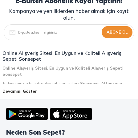
E-Bülten Abonelik Kaydı Yaptırın!
Kampanya ve yeniliklerden haber almak için kayıt
olun.
ABONE OL
Online Alışveriş Sitesi, En Uygun ve Kaliteli Alışveriş
Sepeti Sonsepet
Online Alışveriş Sitesi, En Uygun ve Kaliteli Alışveriş Sepeti
Sonsepet
Türkiye'nin en büyük online alışveriş sitesi
Sonsepet
,
Altunkaya
Holding
güvencesiyle hizmet vermektedir! Sonsepet, online alışveriş
Devamını Göster
deneyiminizi en üst seviyeye çıkarmak için her detayı düşünür. Geniş
ürün yelpazesi, uygun fiyatlar, kaliteli ürünler, kolay iade ve değişim, hızlı
teslimat ve güvenli ödeme seçenekleriyle, alışveriş yaparken
zamanınızı ve paranızı en verimli şekilde kullanırsınız.
Şimdi Sonsepet'i keşfedin ve alışverişin keyfini çıkarın!
Neden Son Sepet?
Mahmood Coffee ile Kahve Keyfinizi Sonsepet'te Yaşayın!