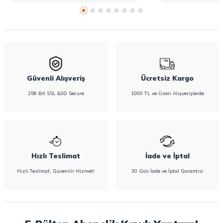
rehberde hijyenik ped çeşitleri, seçim kriterleri ve
Confy Lady hijyenik pedlerin sunduğu koruma
özellikleri hakkında bilgi bulabilirsiniz.
Güvenli Alışveriş
Ücretsiz Kargo
256 Bit SSL &3D Secure
1000 TL ve Üzeri Alışverişlerde
Hızlı Teslimat
İade ve İptal
Hızlı Teslimat, Güvenilir Hizmet!
30 Gün İade ve İptal Garantisi