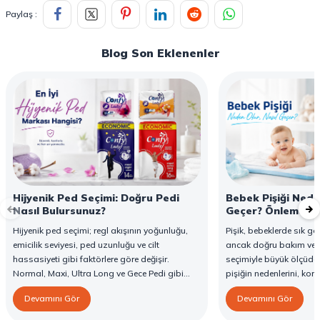
Paylaş :
Blog Son Eklenenler
Hijyenik Ped Seçimi: Doğru Pedi
Bebek Pişiği Nede
Nasıl Bulursunuz?
Geçer? Önleme ve
Hijyenik ped seçimi; regl akışının yoğunluğu,
Pişik, bebeklerde sık gör
emicilik seviyesi, ped uzunluğu ve cilt
ancak doğru bakım ve 
hassasiyeti gibi faktörlere göre değişir.
seçimiyle büyük ölçüde 
Normal, Maxi, Ultra Long ve Gece Pedi gibi
pişiğin nedenlerini, ko
farklı seçenekler, farklı ihtiyaçlara yönelik
Confy Bebek Bezi'nin piş
Devamını Gör
Devamını Gör
koruma sunar. Doğru ped seçimi gün boyu
özelliklerini bulabilirsin
konfor sağlarken sızıntı riskini de azaltır. Bu